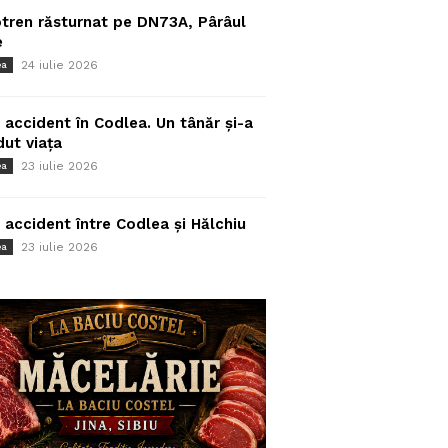
tren răsturnat pe DN73A, Pârâul
e
24 iulie 2026
ea
 accident în Codlea. Un tânăr și-a
dut viața
23 iulie 2026
ea
 accident între Codlea și Hălchiu
23 iulie 2026
ea