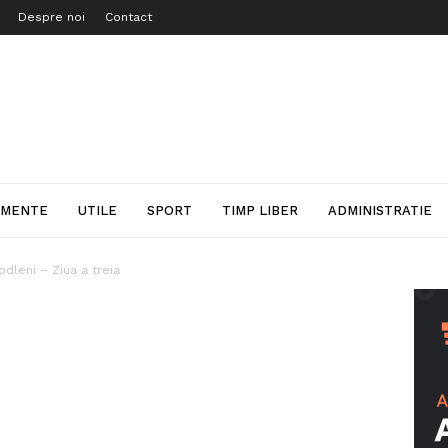
Despre noi
Contact
IMENTE
UTILE
SPORT
TIMP LIBER
ADMINISTRATIE
codleni – Ziua a treia