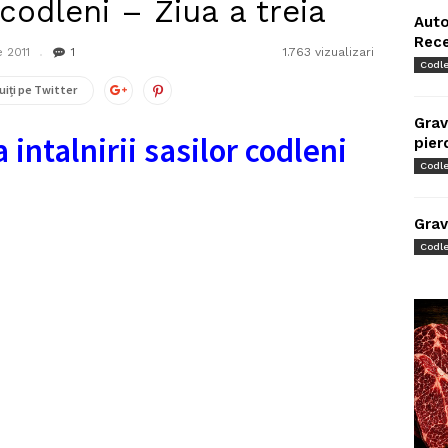
 codleni – Ziua a treia
Auto
Rec
 2011
1
1.763 vizualizari
Codl
uiți pe Twitter
Grav
a intalnirii sasilor codleni
pier
Codl
Grav
Codl