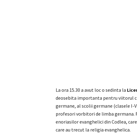
La ora 15.30 a avut loc o sedinta la
Lice
deosebita importanta pentru viitorul co
germane, al scolii germane (clasele I-VI
profesori vorbitori de limba germana. R
enoriasilor evanghelici din Codlea, care
care au trecut la religia evanghelica.