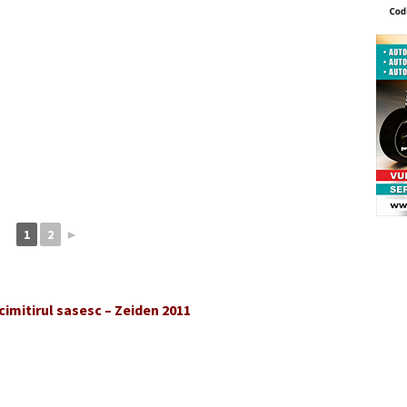
1
2
►
mitirul sasesc – Zeiden 2011