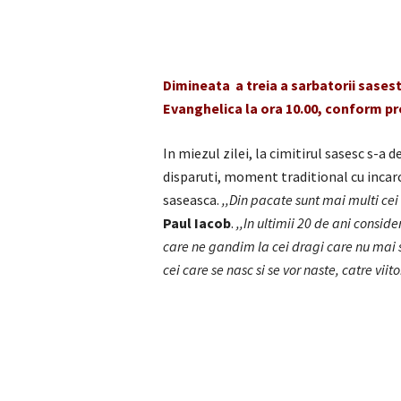
Dimineata a treia a sarbatorii sasesti
Evanghelica la ora 10.00, conform p
In miezul zilei, la cimitirul sasesc s-
disparuti, moment traditional cu inca
saseasca.
,,Din pacate sunt mai multi cei 
Paul Iacob
.
,,In ultimii 20 de ani consi
care ne gandim la cei dragi care nu mai s
cei care se nasc si se vor naste, catre viito