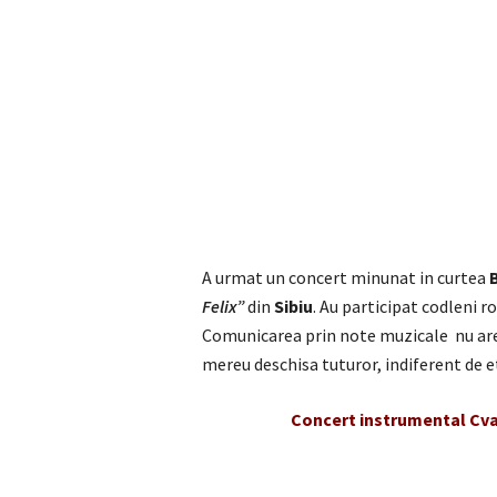
A urmat un concert minunat in curtea
Felix”
din
Sibiu
. Au participat codleni r
Comunicarea prin note muzicale nu are 
mereu deschisa tuturor, indiferent de et
Concert instrumental Cvar