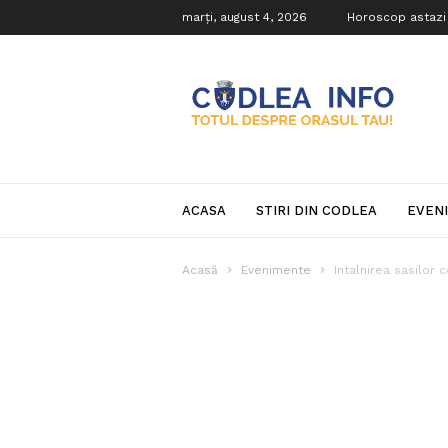
marți, august 4, 2026
Horoscop astazi
Codlea
Info
ACASA
STIRI DIN CODLEA
EVEN
Acasă
Evenimente
Intalnirea sasilor 