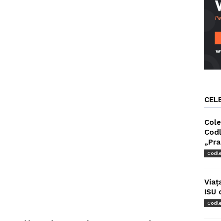
CEL
Cole
Codl
„Pra
Codl
Viaț
ISU 
Codl