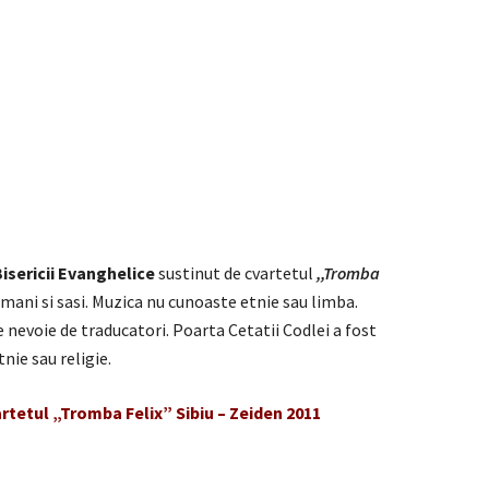
Bisericii Evanghelice
sustinut de cvartetul
,,Tromba
omani si sasi. Muzica nu cunoaste etnie sau limba.
nevoie de traducatori. Poarta Cetatii Codlei a fost
nie sau religie.
tetul „Tromba Felix” Sibiu – Zeiden 2011