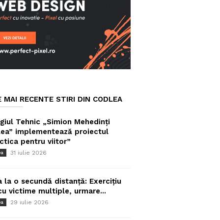
E MAI RECENTE STIRI DIN CODLEA
giul Tehnic „Simion Mehedinți
ea” implementează proiectul
ctica pentru viitor”
31 iulie 2026
ea
a la o secundă distanță: Exercițiu
cu victime multiple, urmare...
29 iulie 2026
ea