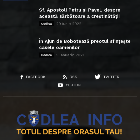
Sf. Apostoli Petru și Pavel, despre
această sărbătoare a creștinătății
29 iunie 2022
Codlea
În Ajun de Bobotează preotul sfințește
casele oamenilor
5 ianuarie 2021
Codlea
FACEBOOK
RSS
TWITTER
YOUTUBE