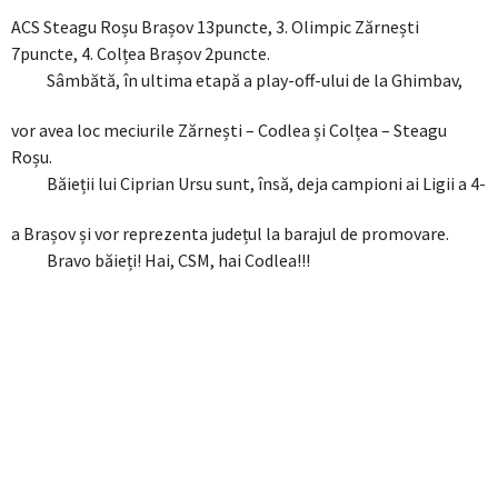
ACS Steagu Roșu Brașov 13puncte, 3. Olimpic Zărnești
7puncte, 4. Colțea Brașov 2puncte.
Sâmbătă, în ultima etapă a play-off-ului de la Ghimbav,
vor avea loc meciurile Zărnești – Codlea și Colțea – Steagu
Roșu.
Băieții lui Ciprian Ursu sunt, însă, deja campioni ai Ligii a 4-
a Brașov și vor reprezenta județul la barajul de promovare.
Bravo băieți! Hai, CSM, hai Codlea!!!