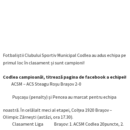
Fotbaliștii Clubului Sportiv Municipal Codlea au adus echipa pe
primul loc în clasament și sunt campioni!
Codlea campioană!, titrează pagina de facebook a echipei!
ACSM – ACS Steagu Roșu Brașov 2-0
Pușcașu (penalty) și Pencea au marcat pentru echipa
noastră. În celălalt meci al etapei, Colțea 1920 Brașov –
Olimpic Zărnești (astăzi, ora 17.30).
Clasament Liga
Brașov: 1. ACSM Codlea 20puncte, 2.