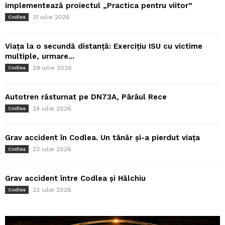
implementează proiectul „Practica pentru viitor”
31 iulie 2026
Codlea
Viața la o secundă distanță: Exercițiu ISU cu victime
multiple, urmare...
29 iulie 2026
Codlea
Autotren răsturnat pe DN73A, Pârâul Rece
24 iulie 2026
Codlea
Grav accident în Codlea. Un tânăr și-a pierdut viața
23 iulie 2026
Codlea
Grav accident între Codlea și Hălchiu
23 iulie 2026
Codlea