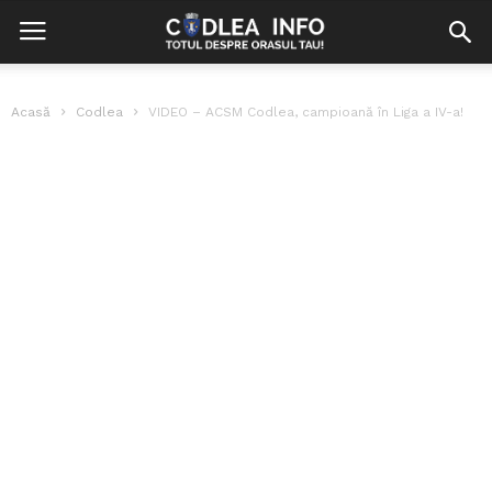
Acasă
Codlea
VIDEO – ACSM Codlea, campioană în Liga a IV-a!