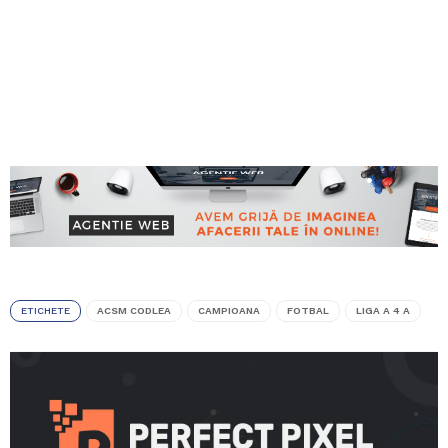
ETICHETE
ACSM CODLEA
CAMPIOANA
FOTBAL
LIGA A 4 A