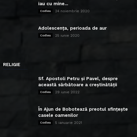
iau cu mine...
24 noiembrie 2020
Codlea
Adolescența, perioada de aur
25 iunie 2020
Codlea
RELIGIE
Sf. Apostoli Petru și Pavel, despre
această sărbătoare a creștinătății
29 iunie 2022
Codlea
În Ajun de Bobotează preotul sfințește
casele oamenilor
5 ianuarie 2021
Codlea