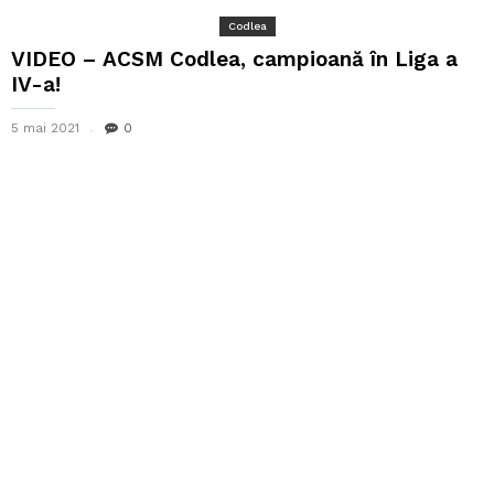
Codlea
VIDEO – ACSM Codlea, campioană în Liga a
IV-a!
5 mai 2021
0