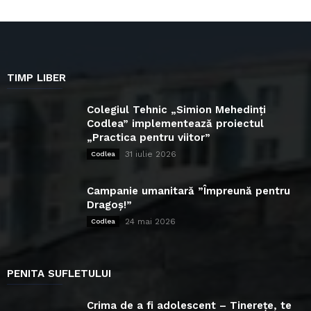
TIMP LIBER
Colegiul Tehnic „Simion Mehedinți
Codlea” implementează proiectul
„Practica pentru viitor”
31 iulie 2026
Codlea
Campanie umanitară ”Împreună pentru
Dragoș!”
24 mai 2026
Codlea
PENITA SUFLETULUI
Crima de a fi adolescent – Tinerețe, te