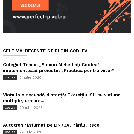
CELE MAI RECENTE STIRI DIN CODLEA
Colegiul Tehnic „Simion Mehedinți Codlea”
implementează proiectul „Practica pentru viitor”
31 iulie 2026
Codlea
Viața la o secundă distanță: Exercițiu ISU cu victime
multiple, urmare...
29 iulie 2026
Codlea
Autotren răsturnat pe DN73A, Pârâul Rece
24 iulie 2026
Codlea