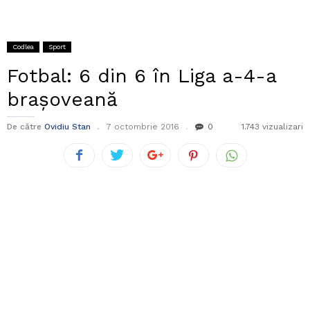
Codlea
Sport
Fotbal: 6 din 6 în Liga a-4-a
brașoveană
De către
Ovidiu Stan
7 octombrie 2016
0
1.743 vizualizari