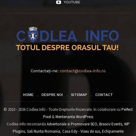
YOUTUBE
Contactați-ne:
contact@codlea-info.ro
HOME
DESPRE NOI
SITEMAP
CONTACT
© 2010 - 2026 Codlea Info - Toate Drepturile Rezervate. In colaborare cu
Perfect
Pixel
&
Mentenanta WordPress
Codlea Info recomanda
Advertoriale si Promovare SEO
,
Brasov Events
,
WP
Plugins
,
Sali Nunta Romania
,
Casa Edy - Viseu de sus
,
Echipamente