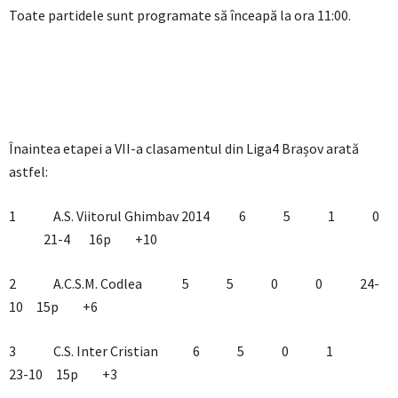
Toate partidele sunt programate să înceapă la ora 11:00.
Înaintea etapei a VII-a clasamentul din Liga4 Brașov arată
astfel:
1 A.S. Viitorul Ghimbav 2014 6 5 1 0
21-4 16p +10
2 A.C.S.M. Codlea 5 5 0 0 24-
10 15p +6
3 C.S. Inter Cristian 6 5 0 1
23-10 15p +3