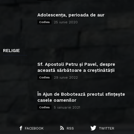
Adolescența, perioada de aur
25 iunie 2020
Codlea
RELIGIE
Sf. Apostoli Petru și Pavel, despre
această sărbătoare a creștinătății
29 iunie 2022
Codlea
În Ajun de Bobotează preotul sfințește
casele oamenilor
5 ianuarie 2021
Codlea
FACEBOOK
RSS
TWITTER