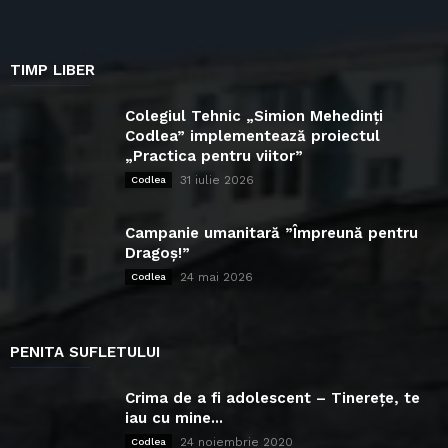
TIMP LIBER
Colegiul Tehnic „Simion Mehedinți
Codlea” implementează proiectul
„Practica pentru viitor”
31 iulie 2026
Codlea
Campanie umanitară ”Împreună pentru
Dragoș!”
24 mai 2026
Codlea
PENITA SUFLETULUI
Crima de a fi adolescent – Tinerețe, te
iau cu mine...
24 noiembrie 2020
Codlea