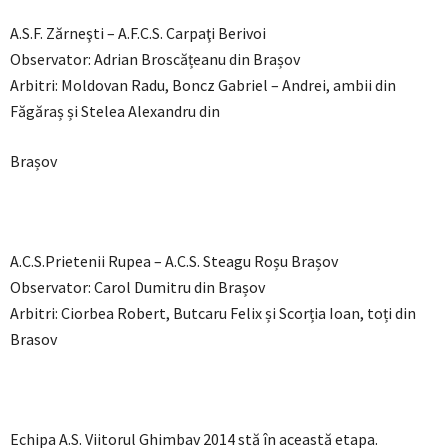
A.S.F. Zărneşti – A.F.C.S. Carpaţi Berivoi
Observator: Adrian Broscățeanu din Brașov
Arbitri: Moldovan Radu, Boncz Gabriel – Andrei, ambii din
Făgăraș și Stelea Alexandru din
Brașov
A.C.S.Prietenii Rupea – A.C.S. Steagu Roșu Brașov
Observator: Carol Dumitru din Brașov
Arbitri: Ciorbea Robert, Butcaru Felix și Scorția Ioan, toți din
Brasov
Echipa A.S. Viitorul Ghimbav 2014 stă în această etapa.