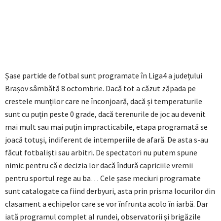
Șase partide de fotbal sunt programate în Liga4 a județului
Brașov sâmbătă 8 octombrie. Dacă tot a căzut zăpada pe
crestele munților care ne înconjoară, dacă și temperaturile
sunt cu puțin peste 0 grade, dacă terenurile de joc au devenit
mai mult sau mai puțin impracticabile, etapa programată se
joacă totuși, indiferent de intemperiile de afară. De asta s-au
făcut fotbaliști sau arbitri. De spectatori nu putem spune
nimic pentru că e decizia lor dacă îndură capriciile vremii
pentru sportul rege au ba… Cele șase meciuri programate
sunt catalogate ca fiind derbyuri, asta prin prisma locurilor din
clasament a echipelor care se vor înfrunta acolo în iarbă. Dar
iată programul complet al rundei, observatorii și brigăzile