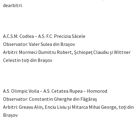
dearbitri:
A.C.S.M. Codlea – A.S. F.C. Precizia Săcele
Observator: Valer Sulea din Brașov
Arbitri: Mormeci Dumitru Robert, Șchiopeț Claudiu și Wittner
Celestin toți din Brașov
A.S. Olimpic Voila – A.S. Cetatea Rupea – Homorod
Observator: Constantin Gherghe din Făgăraș
Arbitri: Greavu Alin, Enciu Liviu și Mitarca Mihai George, toți din
Brașov