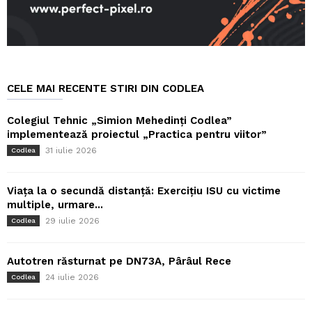
CELE MAI RECENTE STIRI DIN CODLEA
Colegiul Tehnic „Simion Mehedinți Codlea”
implementează proiectul „Practica pentru viitor”
31 iulie 2026
Codlea
Viața la o secundă distanță: Exercițiu ISU cu victime
multiple, urmare...
29 iulie 2026
Codlea
Autotren răsturnat pe DN73A, Pârâul Rece
24 iulie 2026
Codlea