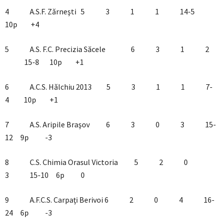
4 A.S.F. Zărneşti 5 3 1 1 14-5
10p +4
5 A.S. F.C. Precizia Săcele 6 3 1 2
15-8 10p +1
6 A.C.S. Hălchiu 2013 5 3 1 1 7-
4 10p +1
7 A.S. Aripile Braşov 6 3 0 3 15-
12 9p -3
8 C.S. Chimia Orasul Victoria 5 2 0
3 15-10 6p 0
9 A.F.C.S. Carpaţi Berivoi 6 2 0 4 16-
24 6p -3