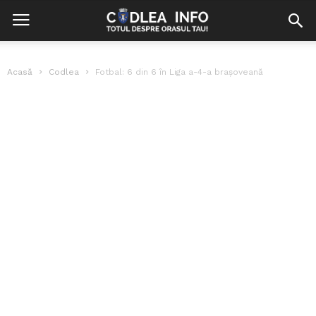
Acasă
Codlea
Fotbal: 6 din 6 în Liga a-4-a brașoveană