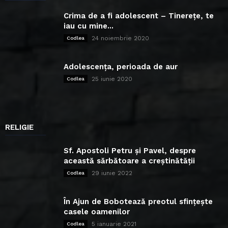
Crima de a fi adolescent – Tinerețe, te
iau cu mine...
24 noiembrie 2020
Codlea
Adolescența, perioada de aur
25 iunie 2020
Codlea
RELIGIE
Sf. Apostoli Petru și Pavel, despre
această sărbătoare a creștinătății
29 iunie 2022
Codlea
În Ajun de Bobotează preotul sfințește
casele oamenilor
5 ianuarie 2021
Codlea