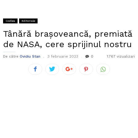
Codlea
Editoriale
Tânără brașoveancă, premiată
de NASA, cere sprijinul nostru
De către
Ovidiu Stan
3 februarie 2023
0
1.767 vizualizari