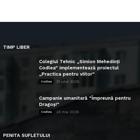
TIMP LIBER
Colegiul Tehnic „Simion Mehedinți
Codlea” implementează proiectul
„Practica pentru viitor”
31 iulie 2026
Codlea
Campanie umanitară ”Împreună pentru
Dragoș!”
24 mai 2026
Codlea
PENITA SUFLETULUI