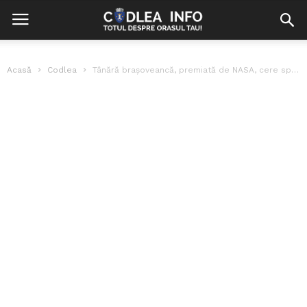
Acasă
Codlea
Tânără brașoveancă, premiată de NASA, cere sprijinul nostru