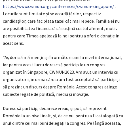
https://www.cwmun.org/conferences/cwmun-singapore/
.
Locurile sunt limitate și se acordă țărilor, respectiv
candidaților, care fac plata taxei cât mai repede. Familia ei nu
are posibilitatea financiară să susțină costul aferent, motiv
pentru care Timea apelează la noi pentru a oferi o donație în
acest sens.
“Aș dori să mă mențin și în următorii ani la nivel internațional,
iar pentru acest lucru doresc să particip la un congres
organizat în Singapore, CWMUN2023. Am avut un interviu cu
organizatorii, în urma căruia am fost acceptată să particip și
să prezint un discurs despre România. Acest congres atinge
subiecte legate de politică, mediu și inovație.
Doresc să particip, deoarece vreau, și pot, să reprezint
România la un nivel înalt, și, de ce nu, pentru a fi catalogată ca
unul dintre cei mai buni delegați la congres. Pe lângă aceasta,