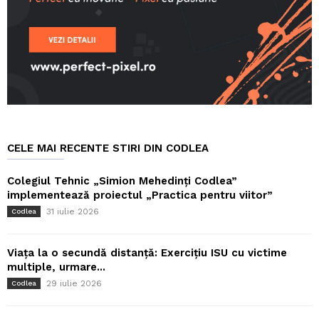
CELE MAI RECENTE STIRI DIN CODLEA
Colegiul Tehnic „Simion Mehedinți Codlea”
implementează proiectul „Practica pentru viitor”
31 iulie 2026
Codlea
Viața la o secundă distanță: Exercițiu ISU cu victime
multiple, urmare...
29 iulie 2026
Codlea