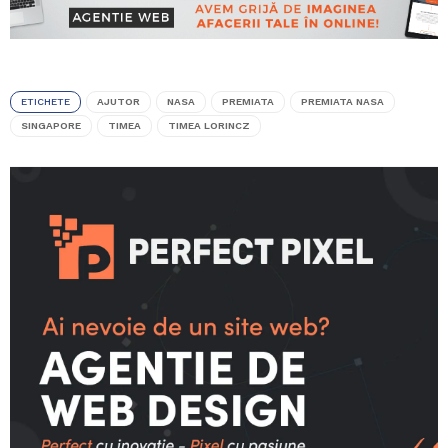
ETICHETE
AJUTOR
NASA
PREMIATA
PREMIATA NASA
SINGAPORE
TIMEA
TIMEA LORINCZ