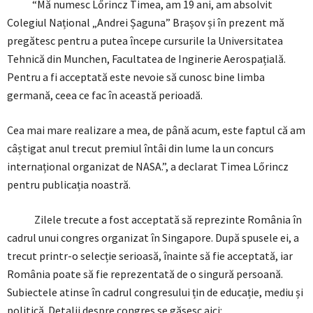
“Mă numesc Lőrincz Timea, am 19 ani, am absolvit
Colegiul Național „Andrei Șaguna” Brașov și în prezent mă
pregătesc pentru a putea începe cursurile la Universitatea
Tehnică din Munchen, Facultatea de Inginerie Aerospațială.
Pentru a fi acceptată este nevoie să cunosc bine limba
germană, ceea ce fac în această perioadă.
Cea mai mare realizare a mea, de până acum, este faptul că am
câștigat anul trecut premiul întâi din lume la un concurs
internațional organizat de NASA.”, a declarat Timea Lőrincz
pentru publicația noastră.
Zilele trecute a fost acceptată să reprezinte România în
cadrul unui congres organizat în Singapore. După spusele ei, a
trecut printr-o selecție serioasă, înainte să fie acceptată, iar
România poate să fie reprezentată de o singură persoană.
Subiectele atinse în cadrul congresului țin de educație, mediu și
politică. Detalii despre congres se găsesc aici: