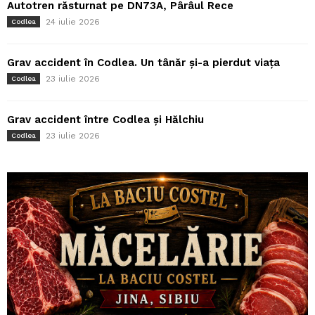
Autotren răsturnat pe DN73A, Pârâul Rece
24 iulie 2026
Codlea
Grav accident în Codlea. Un tânăr și-a pierdut viața
23 iulie 2026
Codlea
Grav accident între Codlea și Hălchiu
23 iulie 2026
Codlea