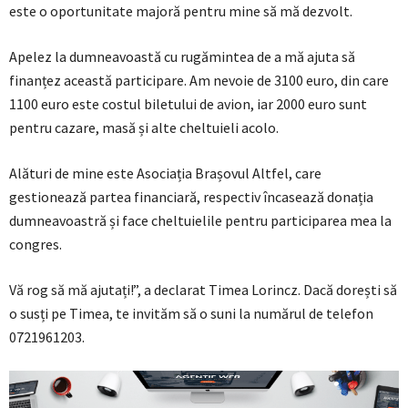
este o oportunitate majoră pentru mine să mă dezvolt.
Apelez la dumneavoastă cu rugămintea de a mă ajuta să
finanțez această participare. Am nevoie de 3100 euro, din care
1100 euro este costul biletului de avion, iar 2000 euro sunt
pentru cazare, masă și alte cheltuieli acolo.
Alături de mine este Asociația Brașovul Altfel, care
gestionează partea financiară, respectiv încasează donația
dumneavoastră și face cheltuielile pentru participarea mea la
congres.
Vă rog să mă ajutați!”, a declarat Timea Lorincz. Dacă dorești să
o susți pe Timea, te invităm să o suni la numărul de telefon
0721961203.