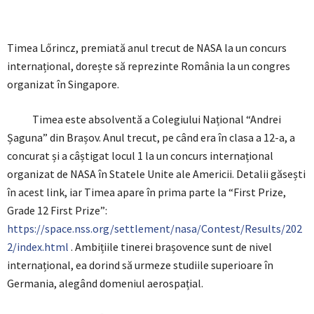
Timea Lőrincz, premiată anul trecut de NASA la un concurs
internațional, dorește să reprezinte România la un congres
organizat în Singapore.
Timea este absolventă a Colegiului Național “Andrei
Șaguna” din Brașov. Anul trecut, pe când era în clasa a 12-a, a
concurat și a câștigat locul 1 la un concurs internațional
organizat de NASA în Statele Unite ale Americii. Detalii găsești
în acest link, iar Timea apare în prima parte la “First Prize,
Grade 12 First Prize”:
https://space.nss.org/settlement/nasa/Contest/Results/202
2/index.html
. Ambițiile tinerei brașovence sunt de nivel
internațional, ea dorind să urmeze studiile superioare în
Germania, alegând domeniul aerospațial.