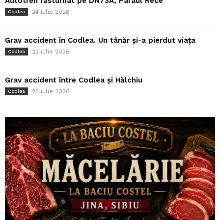
Autotren răsturnat pe DN73A, Pârâul Rece
24 iulie 2026
Codlea
Grav accident în Codlea. Un tânăr și-a pierdut viața
23 iulie 2026
Codlea
Grav accident între Codlea și Hălchiu
23 iulie 2026
Codlea