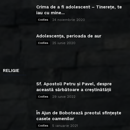
Crima de a fi adolescent – Tinerețe, te
iau cu mine...
24 noiembrie 2020
Codlea
Adolescența, perioada de aur
25 iunie 2020
Codlea
RELIGIE
Sf. Apostoli Petru și Pavel, despre
această sărbătoare a creștinătății
29 iunie 2022
Codlea
În Ajun de Bobotează preotul sfințește
casele oamenilor
5 ianuarie 2021
Codlea