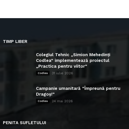
TIMP LIBER
Colegiul Tehnic „Simion Mehedinți
Codlea” implementează proiectul
„Practica pentru viitor”
31 iulie 2026
Codlea
Campanie umanitară ”Împreună pentru
Dragoș!”
24 mai 2026
Codlea
PENITA SUFLETULUI