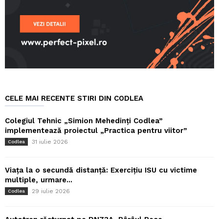
CELE MAI RECENTE STIRI DIN CODLEA
Colegiul Tehnic „Simion Mehedinți Codlea”
implementează proiectul „Practica pentru viitor”
31 iulie 2026
Codlea
Viața la o secundă distanță: Exercițiu ISU cu victime
multiple, urmare...
29 iulie 2026
Codlea