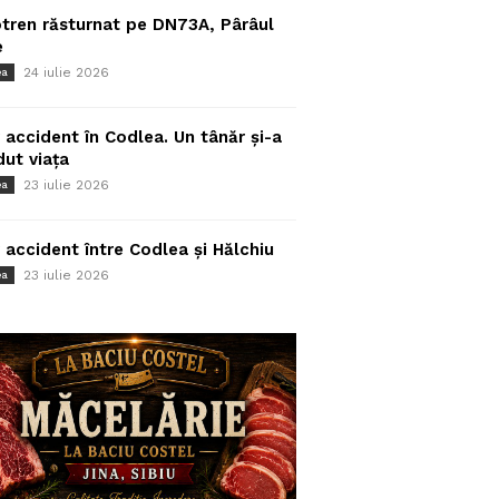
tren răsturnat pe DN73A, Pârâul
e
24 iulie 2026
ea
 accident în Codlea. Un tânăr și-a
dut viața
23 iulie 2026
ea
 accident între Codlea și Hălchiu
23 iulie 2026
ea