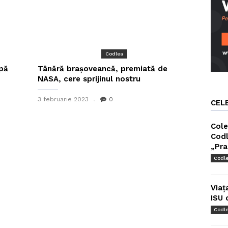
Codlea
pă
Tânără brașoveancă, premiată de
NASA, cere sprijinul nostru
3 februarie 2023
0
CEL
Cole
Codl
„Pra
Codl
Viaț
ISU 
Codl