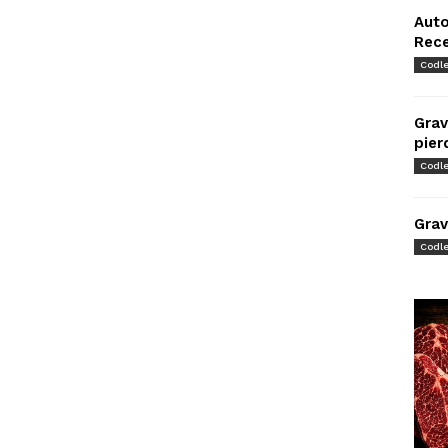
Auto
Rec
Codl
Grav
pier
Codl
Grav
Codl