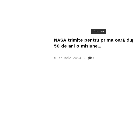
Codlea
NASA trimite pentru prima oară du
50 de ani o misiune...
9 ianuarie 2024
0