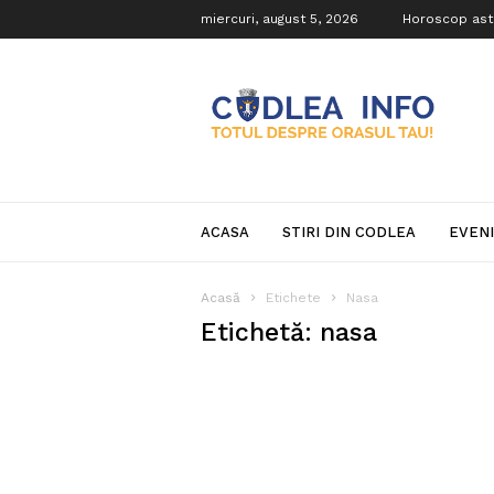
miercuri, august 5, 2026
Horoscop ast
Codlea
Info
ACASA
STIRI DIN CODLEA
EVEN
Acasă
Etichete
Nasa
Etichetă: nasa