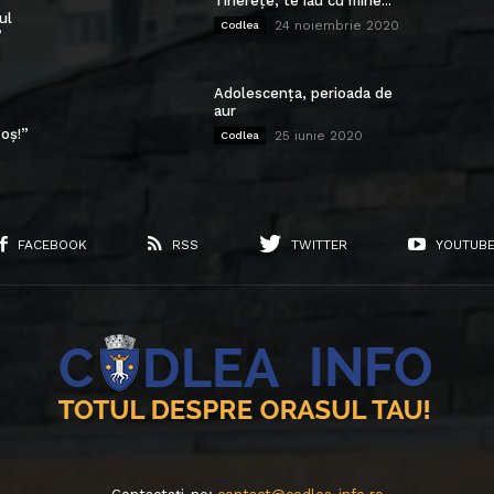
Tinerețe, te iau cu mine...
ul
24 noiembrie 2020
Codlea
”
Adolescența, perioada de
aur
oș!”
25 iunie 2020
Codlea
FACEBOOK
RSS
TWITTER
YOUTUB