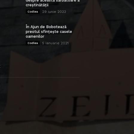
despre această sărbătoare a
creștinătății
29 iunie 2022
Codlea
În Ajun de Bobotează
preotul sfințește casele
oamenilor
5 ianuarie 2021
Codlea
E