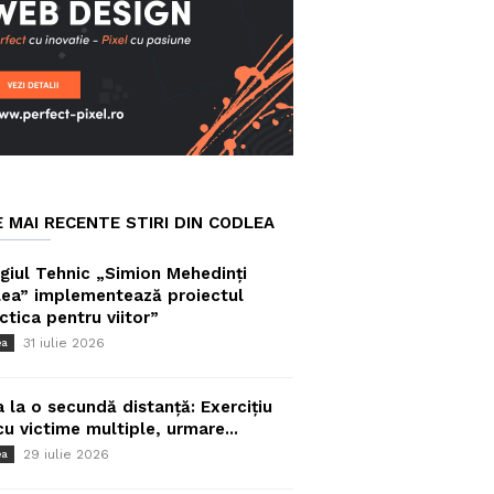
E MAI RECENTE STIRI DIN CODLEA
giul Tehnic „Simion Mehedinți
ea” implementează proiectul
ctica pentru viitor”
31 iulie 2026
ea
a la o secundă distanță: Exercițiu
cu victime multiple, urmare...
29 iulie 2026
ea