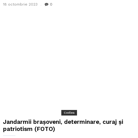
18 octombrie 2023
0
Codlea
Jandarmii brașoveni, determinare, curaj și
patriotism (FOTO)