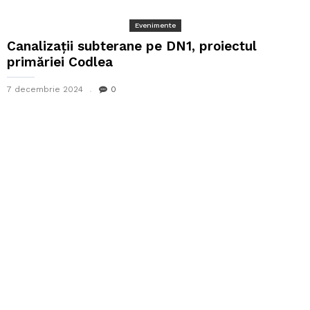
Evenimente
Canalizații subterane pe DN1, proiectul
primăriei Codlea
7 decembrie 2024
0