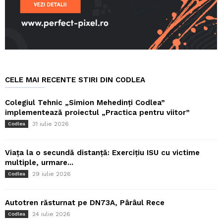
CELE MAI RECENTE STIRI DIN CODLEA
Colegiul Tehnic „Simion Mehedinți Codlea”
implementează proiectul „Practica pentru viitor”
31 iulie 2026
Codlea
Viața la o secundă distanță: Exercițiu ISU cu victime
multiple, urmare...
29 iulie 2026
Codlea
Autotren răsturnat pe DN73A, Pârâul Rece
24 iulie 2026
Codlea