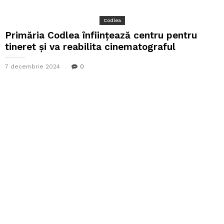
Codlea
Primăria Codlea înființează centru pentru
tineret și va reabilita cinematograful
7 decembrie 2024
0