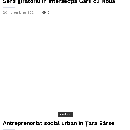
Sens giratoriu în intersecția Gării cu Nouă
20 noiembrie 2024
0
Codlea
Antreprenoriat social urban în Țara Bârsei