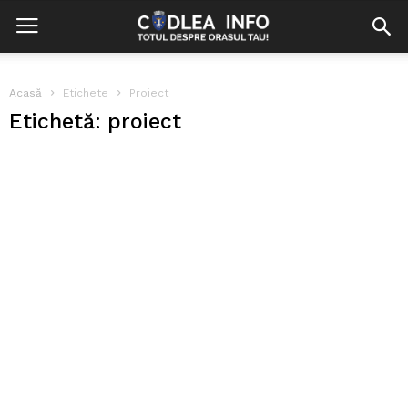
Acasă
Etichete
Proiect
Etichetă: proiect