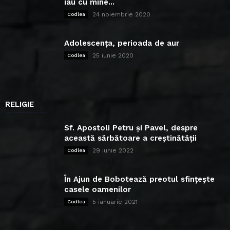
iau cu mine...
24 noiembrie 2020
Codlea
Adolescența, perioada de aur
25 iunie 2020
Codlea
RELIGIE
Sf. Apostoli Petru și Pavel, despre
această sărbătoare a creștinătății
29 iunie 2022
Codlea
În Ajun de Bobotează preotul sfințește
casele oamenilor
5 ianuarie 2021
Codlea