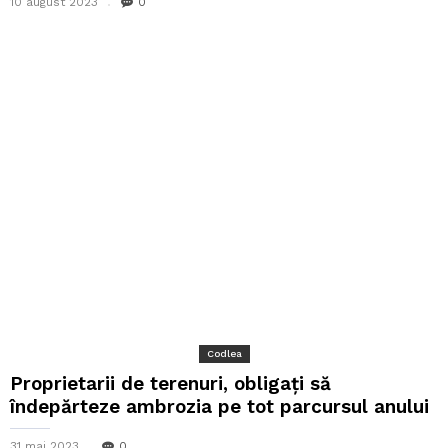
10 august 2023
0
Codlea
Proprietarii de terenuri, obligaţi să
îndepărteze ambrozia pe tot parcursul anului
31 mai 2023
0