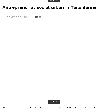
Codlea
Antreprenoriat social urban în Țara Bârsei
27 noiembrie 2024
0
Codlea