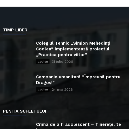
TIMP LIBER
Colegiul Tehnic „Simion Mehedinți
Codlea” implementează proiectul
„Practica pentru viitor”
31 iulie 2026
Codlea
Campanie umanitară ”Împreună pentru
Dragoș!”
24 mai 2026
Codlea
PENITA SUFLETULUI
Crima de a fi adolescent – Tinerețe, te