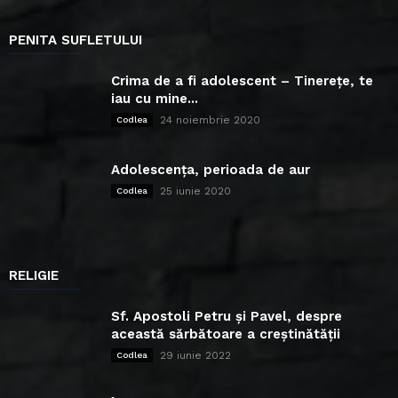
PENITA SUFLETULUI
Crima de a fi adolescent – Tinerețe, te
iau cu mine...
24 noiembrie 2020
Codlea
Adolescența, perioada de aur
25 iunie 2020
Codlea
RELIGIE
Sf. Apostoli Petru și Pavel, despre
această sărbătoare a creștinătății
29 iunie 2022
Codlea