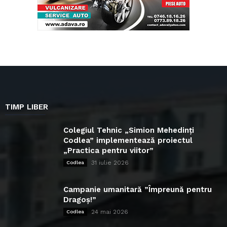
TIMP LIBER
Colegiul Tehnic „Simion Mehedinți
Codlea” implementează proiectul
„Practica pentru viitor”
31 iulie 2026
Codlea
Campanie umanitară ”Împreună pentru
Dragoș!”
24 mai 2026
Codlea