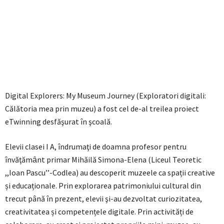
Digital Explorers: My Museum Journey (Exploratori digitali:
Călătoria mea prin muzeu) a fost cel de-al treilea proiect
eTwinning desfăşurat în şcoală.
Elevii clasei I A, îndrumaţi de doamna profesor pentru
învăţămȃnt primar Mihăilă Simona-Elena (Liceul Teoretic
,,Ioan Pascu’’-Codlea) au descoperit muzeele ca spații creative
și educaționale. Prin explorarea patrimoniului cultural din
trecut până în prezent, elevii şi-au dezvoltat curiozitatea,
creativitatea și competențele digitale. Prin activități de