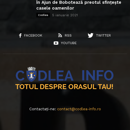
În Ajun de Bobotează preotul sfințește
casele oamenilor
5 ianuarie 2021
Codlea
FACEBOOK
RSS
TWITTER
YOUTUBE
Contactați-ne:
contact@codlea-info.ro