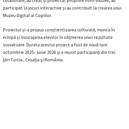
colaborare, au creat şi proiectat propriile mini-muzee, au
participat la jocuri interactive și au contribuit la crearea unui
Muzeu Digital al Copiilor.
Proiectul și-a propus conștientizarea culturală, munca în
echipă și încurajarea elevilor în obţinerea unor rezultate
inovatoare. Durata acestui proiect a fost de nouă luni:
octombrie 2025- iunie 2026 şi a reunit participanţi din trei
ţări:Turcia , Croaţia şi Romȃnia.