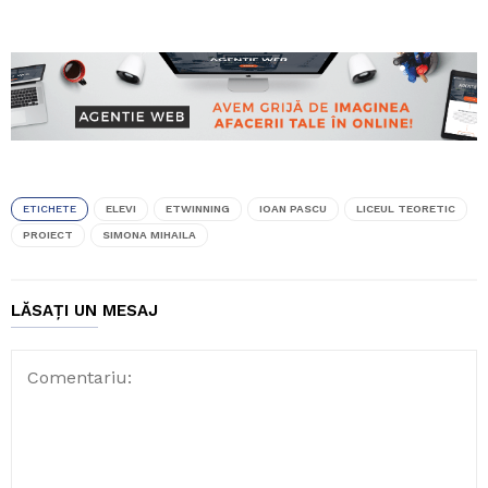
ETICHETE
ELEVI
ETWINNING
IOAN PASCU
LICEUL TEORETIC
PROIECT
SIMONA MIHAILA
LĂSAȚI UN MESAJ