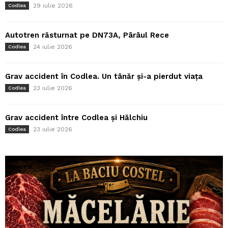
29 iulie 2026
Codlea
Autotren răsturnat pe DN73A, Pârâul Rece
24 iulie 2026
Codlea
Grav accident în Codlea. Un tânăr și-a pierdut viața
23 iulie 2026
Codlea
Grav accident între Codlea și Hălchiu
23 iulie 2026
Codlea