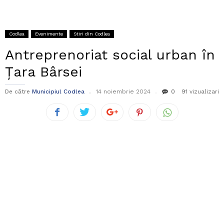
Codlea
Evenimente
Stiri din Codlea
Antreprenoriat social urban în
Țara Bârsei
De către
Municipiul Codlea
14 noiembrie 2024
0
91 vizualizari