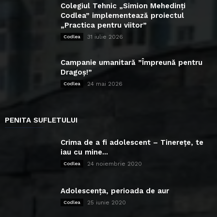
Colegiul Tehnic „Simion Mehedinți
Codlea” implementează proiectul
„Practica pentru viitor”
31 iulie 2026
Codlea
Campanie umanitară ”Împreună pentru
Dragoș!”
24 mai 2026
Codlea
PENITA SUFLETULUI
Crima de a fi adolescent – Tinerețe, te
iau cu mine...
24 noiembrie 2020
Codlea
Adolescența, perioada de aur
25 iunie 2020
Codlea