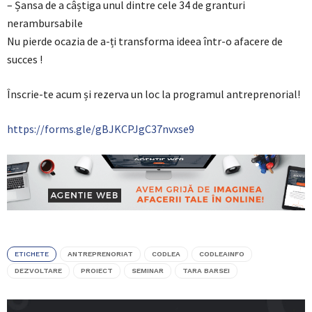
– Șansa de a câștiga unul dintre cele 34 de granturi
nerambursabile
Nu pierde ocazia de a-ți transforma ideea într-o afacere de
succes !
Înscrie-te acum și rezerva un loc la programul antreprenorial!
https://forms.gle/gBJKCPJgC37nvxse9
ETICHETE
ANTREPRENORIAT
CODLEA
CODLEAINFO
DEZVOLTARE
PROIECT
SEMINAR
TARA BARSEI