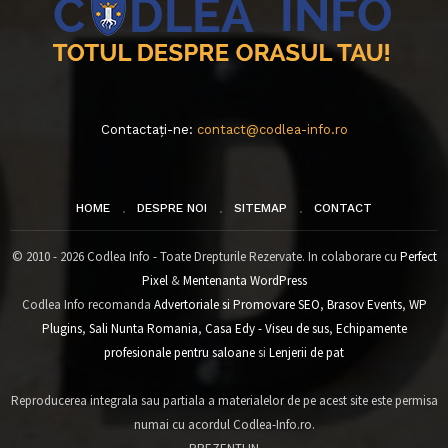
Contactați-ne:
contact@codlea-info.ro
HOME
DESPRE NOI
SITEMAP
CONTACT
© 2010 - 2026 Codlea Info - Toate Drepturile Rezervate. In colaborare cu
Perfect
Pixel
&
Mentenanta WordPress
Codlea Info recomanda
Advertoriale si Promovare SEO
,
Brasov Events
,
WP
Plugins
,
Sali Nunta Romania
,
Casa Edy - Viseu de sus
,
Echipamente
profesionale pentru saloane
si
Lenjerii de pat
Reproducerea integrala sau partiala a materialelor de pe acest site este permisa
numai cu acordul Codlea-Info.ro.