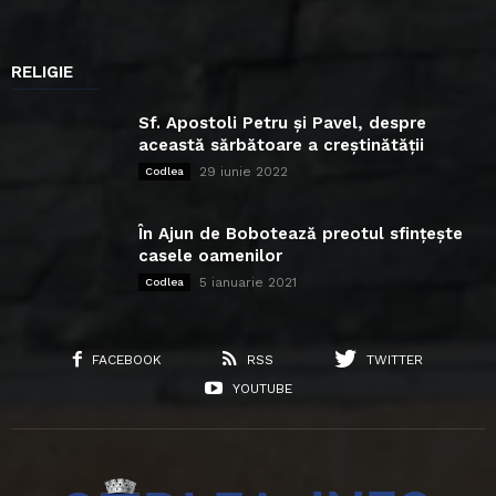
RELIGIE
Sf. Apostoli Petru și Pavel, despre
această sărbătoare a creștinătății
29 iunie 2022
Codlea
În Ajun de Bobotează preotul sfințește
casele oamenilor
5 ianuarie 2021
Codlea
FACEBOOK
RSS
TWITTER
YOUTUBE