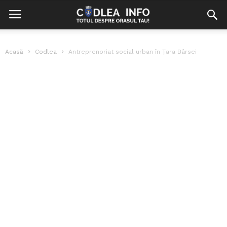
Acasă
Codlea
Antreprenoriat social urban în Țara Bârsei