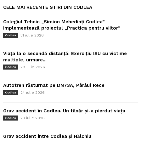
CELE MAI RECENTE STIRI DIN CODLEA
Colegiul Tehnic „Simion Mehedinți Codlea”
implementează proiectul „Practica pentru viitor”
31 iulie 2026
Codlea
Viața la o secundă distanță: Exercițiu ISU cu victime
multiple, urmare...
29 iulie 2026
Codlea
Autotren răsturnat pe DN73A, Pârâul Rece
24 iulie 2026
Codlea
Grav accident în Codlea. Un tânăr și-a pierdut viața
23 iulie 2026
Codlea
Grav accident între Codlea și Hălchiu