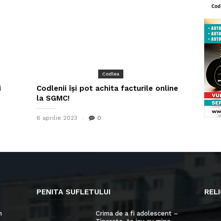
Codlea
i
Codlenii își pot achita facturile online
la SGMC!
6 aprilie 2023
0
PENITA SUFLETULUI
RELI
n
Crima de a fi adolescent –