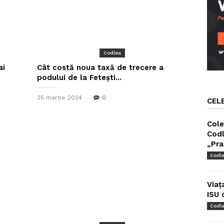
Codlea
ai
Cât costă noua taxă de trecere a
podului de la Fetești...
25 martie 2024
0
CEL
Cole
Codl
„Pra
Codl
Viaț
ISU 
Codl