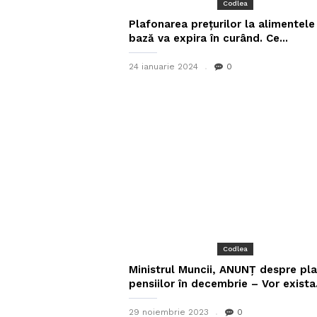
Codlea
Plafonarea prețurilor la alimentele
bază va expira în curând. Ce...
24 ianuarie 2024
0
Codlea
Ministrul Muncii, ANUNȚ despre pl
pensiilor în decembrie – Vor exista.
29 noiembrie 2023
0