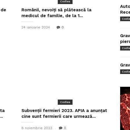
Codlea
Auto
 de
Românii, nevoiți să plătească la
Rec
medicul de familie, de la 1...
Codl
24 ianuarie 2024
0
Grav
pier
Codl
Grav
Codl
Codlea
ata
Subvenții fermieri 2023. APIA a anunțat
..
cine sunt fermierii care urmează...
8 noiembrie 2023
0