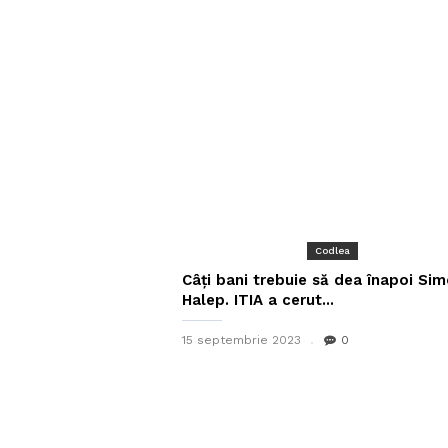
Codlea
Câţi bani trebuie să dea înapoi Si
Halep. ITIA a cerut...
15 septembrie 2023
0