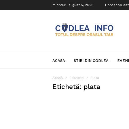
miercuri, august 5, 2026
Horoscop ast
Codlea
Info
ACASA
STIRI DIN CODLEA
EVEN
Acasă
Etichete
Plata
Etichetă: plata