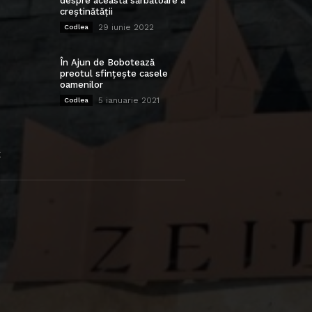
despre această sărbătoare a
creștinătății
29 iunie 2022
Codlea
În Ajun de Bobotează
preotul sfințește casele
oamenilor
5 ianuarie 2021
Codlea
E