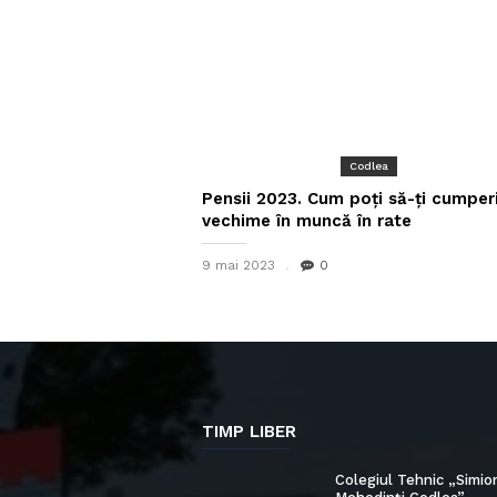
Codlea
Pensii 2023. Cum poţi să-ţi cumper
vechime în muncă în rate
9 mai 2023
0
TIMP LIBER
Colegiul Tehnic „Simio