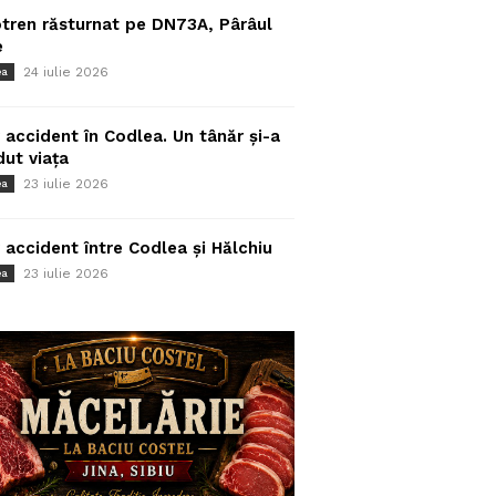
tren răsturnat pe DN73A, Pârâul
e
24 iulie 2026
ea
 accident în Codlea. Un tânăr și-a
dut viața
23 iulie 2026
ea
 accident între Codlea și Hălchiu
23 iulie 2026
ea