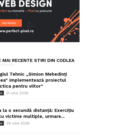
E MAI RECENTE STIRI DIN CODLEA
giul Tehnic „Simion Mehedinți
ea” implementează proiectul
ctica pentru viitor”
31 iulie 2026
ea
a la o secundă distanță: Exercițiu
cu victime multiple, urmare...
29 iulie 2026
ea