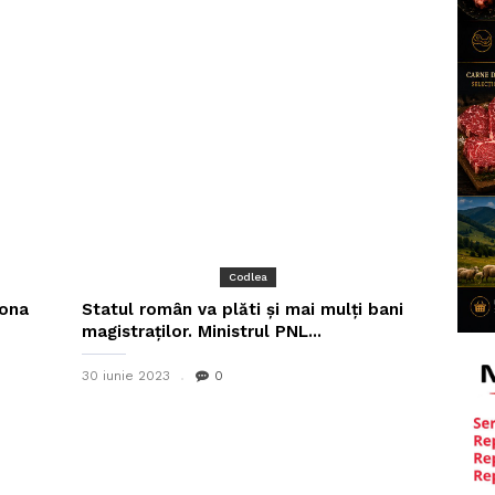
Codlea
mona
Statul român va plăti și mai mulți bani
magistraților. Ministrul PNL...
30 iunie 2023
0