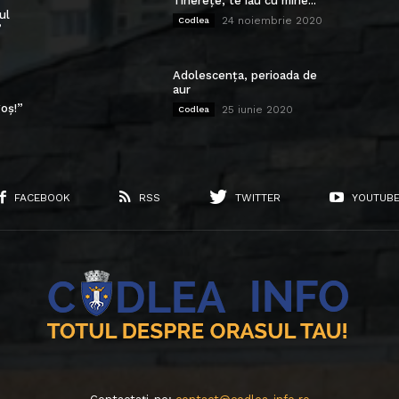
Tinerețe, te iau cu mine...
ul
24 noiembrie 2020
Codlea
”
Adolescența, perioada de
aur
oș!”
25 iunie 2020
Codlea
FACEBOOK
RSS
TWITTER
YOUTUB