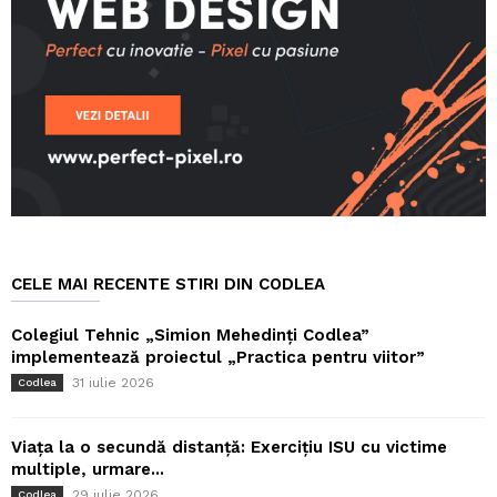
CELE MAI RECENTE STIRI DIN CODLEA
Colegiul Tehnic „Simion Mehedinți Codlea”
implementează proiectul „Practica pentru viitor”
31 iulie 2026
Codlea
Viața la o secundă distanță: Exercițiu ISU cu victime
multiple, urmare...
29 iulie 2026
Codlea