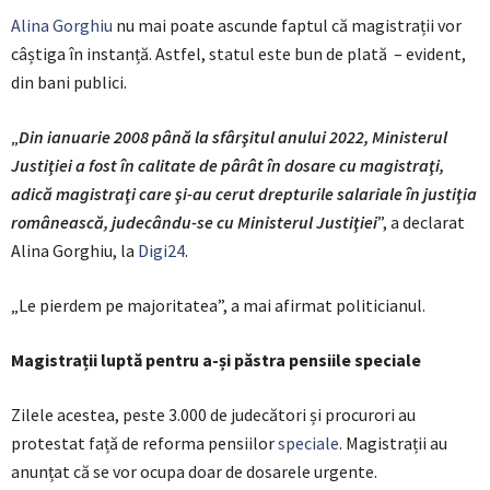
Alina Gorghiu
nu mai poate ascunde faptul că magistrații vor
câștiga în instanță. Astfel, statul este bun de plată – evident,
din bani publici.
„
Din ianuarie 2008 până la sfârşitul anului 2022, Ministerul
Justiţiei a fost în calitate de pârât în dosare cu magistraţi,
adică magistraţi care şi-au cerut drepturile salariale în justiţia
românească, judecându-se cu Ministerul Justiţiei
”, a declarat
Alina Gorghiu, la
Digi24
.
„Le pierdem pe majoritatea”, a mai afirmat politicianul.
Magistrații luptă pentru a-și păstra pensiile speciale
Zilele acestea, peste 3.000 de judecători și procurori au
protestat față de reforma pensiilor
speciale
. Magistrații au
anunțat că se vor ocupa doar de dosarele urgente.