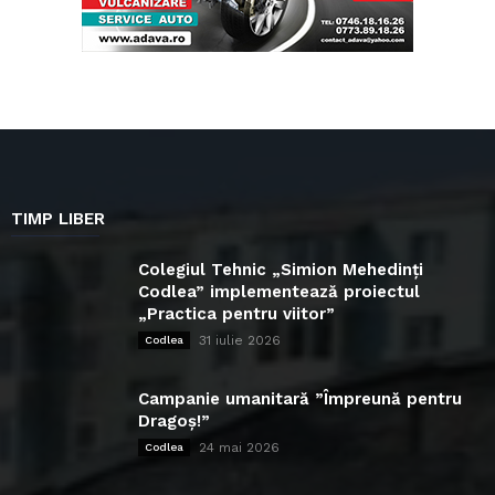
TIMP LIBER
Colegiul Tehnic „Simion Mehedinți
Codlea” implementează proiectul
„Practica pentru viitor”
31 iulie 2026
Codlea
Campanie umanitară ”Împreună pentru
Dragoș!”
24 mai 2026
Codlea