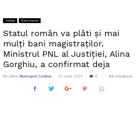
Codlea
Evenimente
Statul român va plăti și mai
mulți bani magistraților.
Ministrul PNL al Justiției, Alina
Gorghiu, a confirmat deja
De către
Municipiul Codlea
30 iunie 2023
0
69 vizualizari