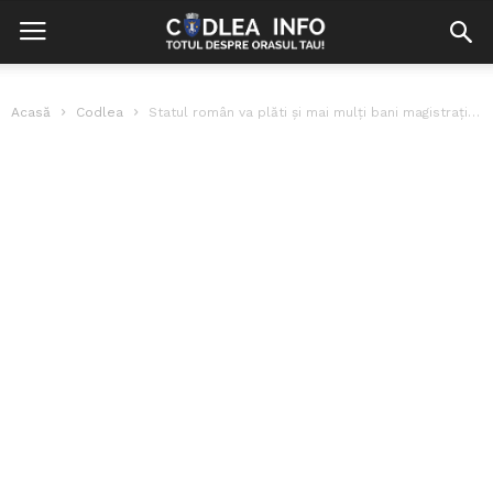
Acasă
Codlea
Statul român va plăti și mai mulți bani magistraților. Ministrul PNL al...