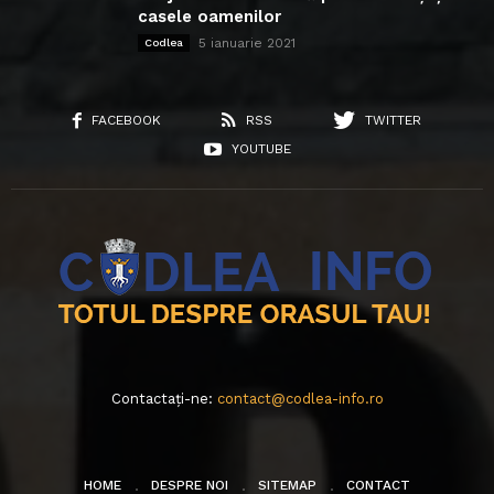
casele oamenilor
5 ianuarie 2021
Codlea
FACEBOOK
RSS
TWITTER
YOUTUBE
Contactați-ne:
contact@codlea-info.ro
HOME
DESPRE NOI
SITEMAP
CONTACT