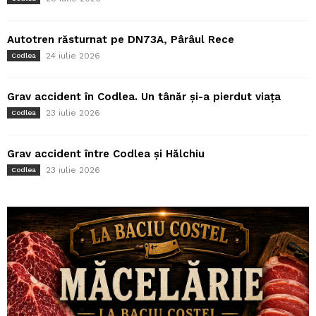
Autotren răsturnat pe DN73A, Pârâul Rece
24 iulie 2026
Codlea
Grav accident în Codlea. Un tânăr și-a pierdut viața
23 iulie 2026
Codlea
Grav accident între Codlea și Hălchiu
23 iulie 2026
Codlea