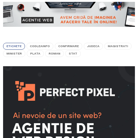
ETICHETE
CODLEAINFO
CONFIRMARE
JUDECA
MAGISTRATI
MINISTER
PLATA
ROMAN
STAT