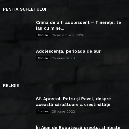
PENITA SUFLETULUI
Crima de a fi adolescent – Tinerețe, te
iau cu mine...
24 noiembrie 2020
Codlea
Adolescența, perioada de aur
25 iunie 2020
Codlea
RELIGIE
Sf. Apostoli Petru și Pavel, despre
această sărbătoare a creștinătății
29 iunie 2022
Codlea
În Ajun de Bobotează preotul sfințește