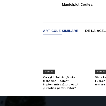
Municipiul Codlea
ARTICOLE SIMILARE
DE LA ACE
Codlea
Codlea
Viața l
Colegiul Tehnic „Simion
Exerciți
Mehedinți Codlea”
urmare 
implementează proiectul
„Practica pentru viitor”