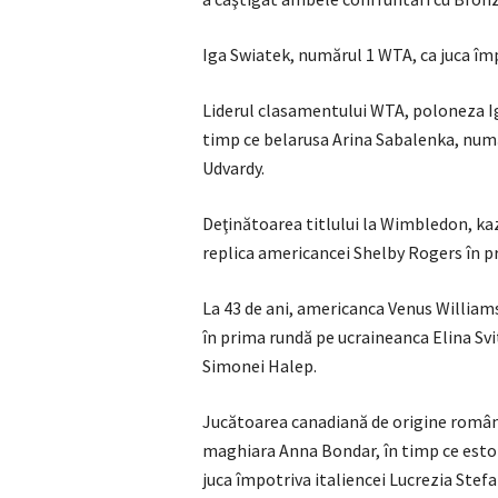
Iga Swiatek, numărul 1 WTA, ca juca îm
Liderul clasamentului WTA, poloneza Ig
timp ce belarusa Arina Sabalenka, numă
Udvardy.
Deţinătoarea titlului la Wimbledon, ka
replica americancei Shelby Rogers în pr
La 43 de ani, americanca Venus Williams,
în prima rundă pe ucraineanca Elina Svit
Simonei Halep.
Jucătoarea canadiană de origine română
maghiara Anna Bondar, în timp ce estoni
juca împotriva italiencei Lucrezia Stefa