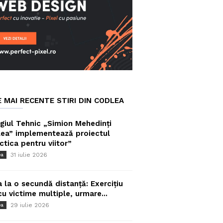
E MAI RECENTE STIRI DIN CODLEA
giul Tehnic „Simion Mehedinți
ea” implementează proiectul
ctica pentru viitor”
31 iulie 2026
ea
a la o secundă distanță: Exercițiu
cu victime multiple, urmare...
29 iulie 2026
ea