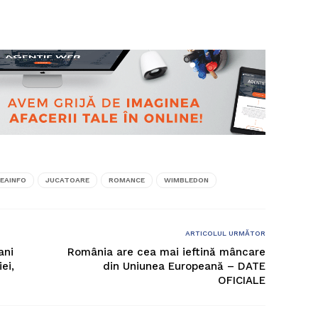
EAINFO
JUCATOARE
ROMANCE
WIMBLEDON
ARTICOLUL URMĂTOR
ani
România are cea mai ieftină mâncare
ei,
din Uniunea Europeană – DATE
OFICIALE