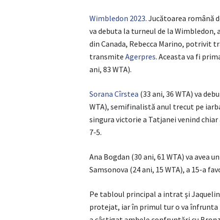
Wimbledon 2023
. Jucătoarea română d
va debuta la turneul de la Wimbledon, a
din Canada, Rebecca Marino, potrivit tra
transmite
Agerpres
. Aceasta va fi pri
ani, 83 WTA).
Sorana Cîrstea
(33 ani, 36 WTA) va debu
WTA), semifinalistă anul trecut pe iarba
singura victorie a Tatjanei venind chiar
7-5.
Ana Bogdan (30 ani, 61 WTA) va avea un m
Samsonova (24 ani, 15 WTA), a 15-a fav
Pe tabloul principal a intrat şi Jaqueli
protejat, iar în primul tur o va înfrunt
a câştigat ambele confruntări cu Bronze