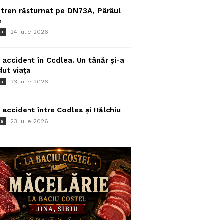
tren răsturnat pe DN73A, Pârâul
e
24 iulie 2026
ea
 accident în Codlea. Un tânăr și-a
dut viața
23 iulie 2026
ea
 accident între Codlea și Hălchiu
23 iulie 2026
ea