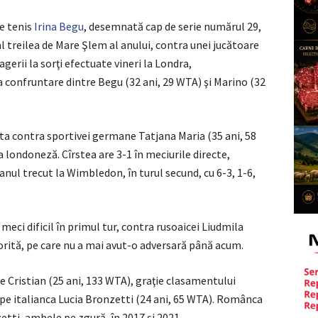
e tenis
Irina Begu
, desemnată cap de serie numărul 29,
l treilea de Mare Şlem al anului, contra unei jucătoare
gerii la sorţi efectuate vineri la Londra,
ma confruntare dintre Begu (32 ani, 29 WTA) şi Marino (32
ta contra sportivei germane Tatjana Maria (35 ani, 58
 londoneză. Cîrstea are 3-1 în meciurile directe,
 anul trecut la Wimbledon, în turul secund, cu 6-3, 1-6,
eci dificil în primul tur, contra rusoaicei Liudmila
orită, pe care nu a mai avut-o adversară până acum.
ne Cristian (25 ani, 133 WTA), graţie clasamentului
a pe italianca Lucia Bronzetti (24 ani, 65 WTA). Românca
tti, ambele pe zgură, în 2017 şi 2021.