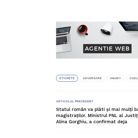
ETICHETE
ADVERSARE
ANUNT
CODL
ARTICOLUL PRECEDENT
Statul român va plăti și mai mulți b
magistraților. Ministrul PNL al Justiți
Alina Gorghiu, a confirmat deja