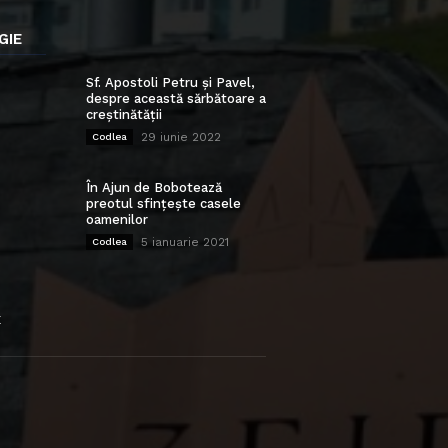
GIE
Sf. Apostoli Petru și Pavel,
despre această sărbătoare a
creștinătății
29 iunie 2022
Codlea
În Ajun de Bobotează
preotul sfințește casele
oamenilor
5 ianuarie 2021
Codlea
E