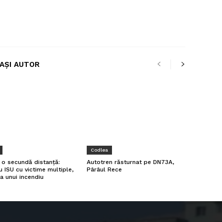
LAȘI AUTOR
Codlea
a o secundă distanță:
Autotren răsturnat pe DN73A,
u ISU cu victime multiple,
Pârâul Rece
a unui incendiu