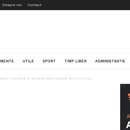
Despre noi
Contact
IMENTE
UTILE
SPORT
TIMP LIBER
ADMINISTRATIE
atru românce şi-au aflat adversarele din primul tur