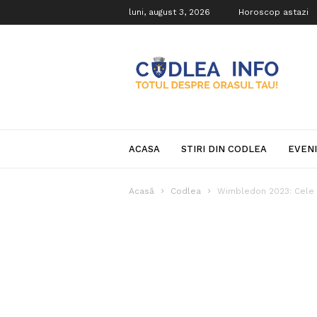
luni, august 3, 2026
Horoscop astazi
Codlea
Info
ACASA
STIRI DIN CODLEA
EVEN
Acasă
Codlea
Wimbledon 2023: Cele p