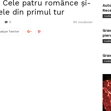
 Cele patru românce şi-
Auto
ele din primul tur
Rec
Codl
0
90 vizualizari
Grav
uiți pe Twitter
pier
Codl
Grav
Codl