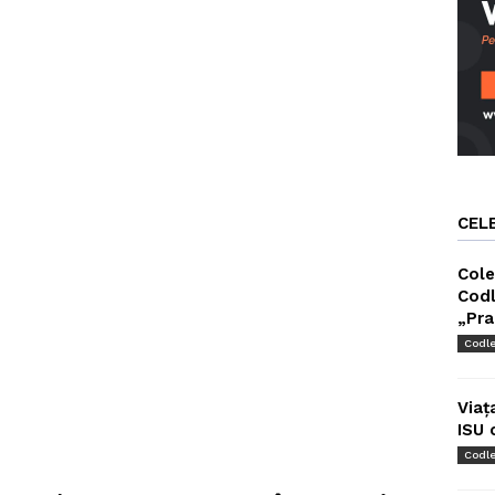
CEL
Cole
Codl
„Pra
Codl
Viaț
ISU 
Codl