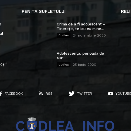
PENITA SUFLETULUI
RELI
n
Crima de a fi adolescent –
Tinerețe, te iau cu mine...
ul
24 noiembrie 2020
Codlea
”
Adolescența, perioada de
aur
oș!”
25 iunie 2020
Codlea
FACEBOOK
RSS
TWITTER
YOUTUB