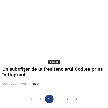
Codlea
Un subofițer de la Penitenciarul Codlea prins
în flagrant
25 februarie 2013
6
1
2
3
4