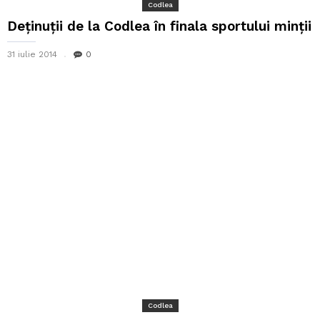
Codlea
Deținuții de la Codlea în finala sportului minții
31 iulie 2014
0
Codlea