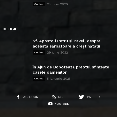
25 iunie 2020
Codlea
RELIGIE
Sf. Apostoli Petru și Pavel, despre
această sărbătoare a creștinătății
29 iunie 2022
Codlea
În Ajun de Bobotează preotul sfințește
casele oamenilor
5 ianuarie 2021
Codlea
FACEBOOK
RSS
TWITTER
YOUTUBE