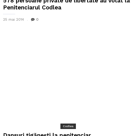
578 persoane private de libertate au votat la
Penitenciarul Codlea
25 mai 2014
0
Codlea
Dansuri țigănești la penitenciar