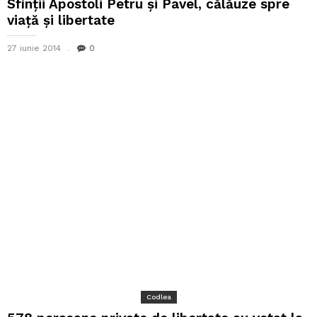
Sfinții Apostoli Petru și Pavel, călăuze spre
viață și libertate
27 iunie 2014
0
Codlea