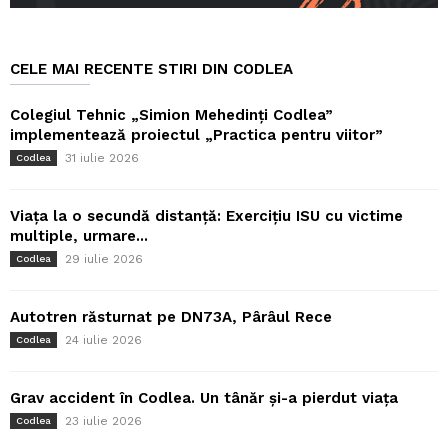
CELE MAI RECENTE STIRI DIN CODLEA
Colegiul Tehnic „Simion Mehedinți Codlea”
implementează proiectul „Practica pentru viitor”
31 iulie 2026
Codlea
Viața la o secundă distanță: Exercițiu ISU cu victime
multiple, urmare...
29 iulie 2026
Codlea
Autotren răsturnat pe DN73A, Pârâul Rece
24 iulie 2026
Codlea
Grav accident în Codlea. Un tânăr și-a pierdut viața
23 iulie 2026
Codlea