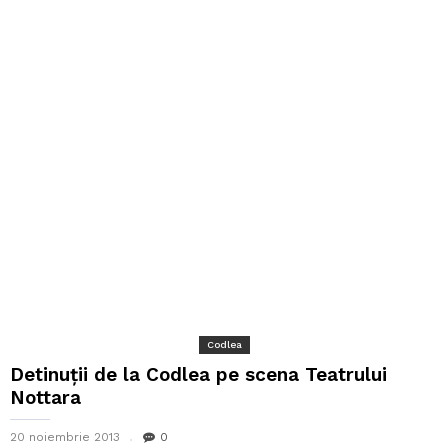
Codlea
Detinuții de la Codlea pe scena Teatrului
Nottara
20 noiembrie 2013
0