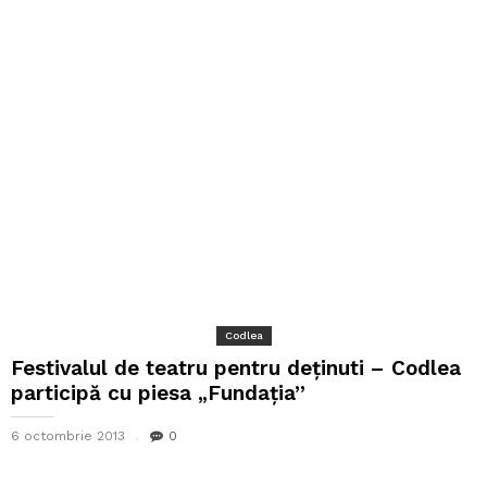
Codlea
Festivalul de teatru pentru deținuti – Codlea
participă cu piesa „Fundația”
6 octombrie 2013
0