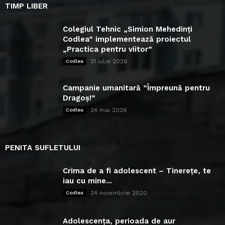
TIMP LIBER
Colegiul Tehnic „Simion Mehedinți
Codlea” implementează proiectul
„Practica pentru viitor”
31 iulie 2026
Codlea
Campanie umanitară ”Împreună pentru
Dragoș!”
24 mai 2026
Codlea
PENITA SUFLETULUI
Crima de a fi adolescent – Tinerețe, te
iau cu mine...
24 noiembrie 2020
Codlea
Adolescența, perioada de aur