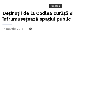
Codlea
Deținuții de la Codlea curăță și
înfrumusețează spațiul public
17 martie 2015
1