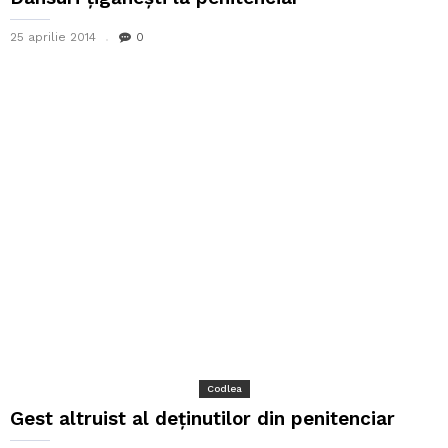
25 aprilie 2014
0
Codlea
Gest altruist al deținutilor din penitenciar