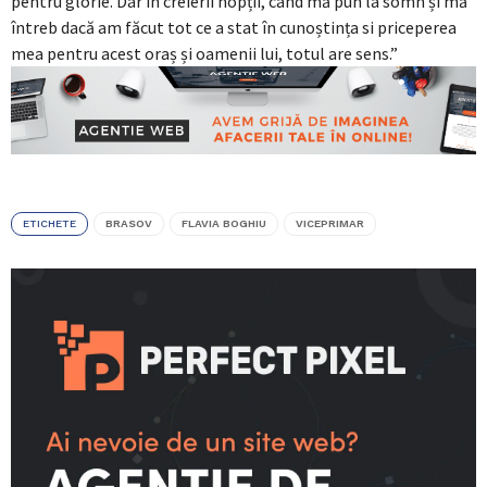
pentru glorie. Dar în creierii nopții, când mă pun la somn și mă
întreb dacă am făcut tot ce a stat în cunoștința si priceperea
mea pentru acest oraș și oamenii lui, totul are sens.”
ETICHETE
BRASOV
FLAVIA BOGHIU
VICEPRIMAR