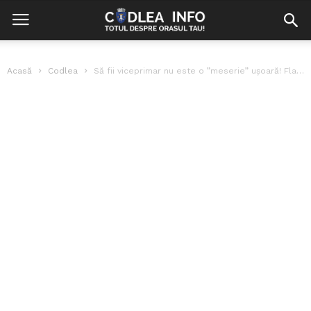
Acasă
Codlea
Să fii viceprimar nu este o ”meserie” ușoară! Flavia Boghiu, despre nebunia...