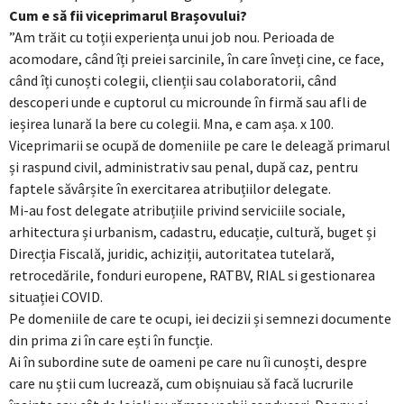
Cum e să fii viceprimarul Brașovului?
”Am trăit cu toții experiența unui job nou. Perioada de
acomodare, când îți preiei sarcinile, în care înveți cine, ce face,
când îți cunoști colegii, clienții sau colaboratorii, când
descoperi unde e cuptorul cu microunde în firmă sau afli de
ieșirea lunară la bere cu colegii. Mna, e cam așa. x 100.
Viceprimarii se ocupă de domeniile pe care le deleagă primarul
și raspund civil, administrativ sau penal, după caz, pentru
faptele săvârșite în exercitarea atribuțiilor delegate.
Mi-au fost delegate atribuțiile privind serviciile sociale,
arhitectura și urbanism, cadastru, educație, cultură, buget și
Direcția Fiscală, juridic, achiziții, autoritatea tutelară,
retrocedările, fonduri europene, RATBV, RIAL si gestionarea
situației COVID.
Pe domeniile de care te ocupi, iei decizii și semnezi documente
din prima zi în care ești în funcție.
Ai în subordine sute de oameni pe care nu îi cunoști, despre
care nu știi cum lucrează, cum obișnuiau să facă lucrurile