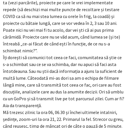
ta (vezi parcările), proiecte pe care le vrei implementate
repede (să deschizi mai multe puncte de recoltare și testare
COVID ca să nu mai stea lumea cu orele în frig, la coadă) și
proiecte cu bătaie lungă, care se vor vedea în 2, 3 sau 10 ani.
Poate nici nu vei mai fi tu acolo, dar vei ști că ai pus prima
cărămidă. Proiecte care nu se văd acum, când lumea se (și te)
întreabă „ce-ai făcut de când ești în funcție, de ce nu s-a
schimbat nimic?”.
Îți dorești să comunici tot ceea ce faci, comunitatea să știe ce
s-a schimbat sau ce se va schimba, dar nu apuci să faci asta
întotdeauna. Sau nu știi dacă informația a ajuns la suficient de
multă lume. Câteodată mi-as dori sa am o echipa de filmare
lângă mine, care să transmită tot ceea ce fac, ori care au fost
discuțiile, analizele care au dus la anumite decizii. Ori să umblu
cu un GoPro și să transmit live pe tot parcursul zilei. Cum ar fi?
Aia da transparență.
Mă trezesc zilnic la ora 06, 06.30 și închei ultimele intalniri,
ședințe, zoom-uri la ora 21, 22. Primarul la fel. Strecor cu greu,
când reușesc, timp de mâncat ori de câte o pauză de 5 minute.