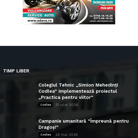
TIMP LIBER
Colegiul Tehnic „Simion Mehedinți
Codlea” implementează proiectul
„Practica pentru viitor”
31 iulie 2026
Codlea
Campanie umanitară ”Împreună pentru
Dragoș!”
24 mai 2026
Codlea