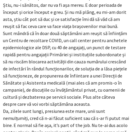
Știu, nu-i sănătos, dar nu va fi așa mereu. E doar perioada de
început și orice început e greu. Și nu mă plâng, eu mi-am dorit
asta, știu cât pot să duc și ce satisfacție îmi dă să văd că am
reușit să fac ceva care va face viața brașovenilor mai bună.
Sunt mândră că în doar două săptămâni am reușit să înființăm
un Centru de recoltare COVID, un call center pentru anchetele
epidemiologice ale DSP, cu 40 de angajați, un punct de testare
rapidă pentru angajații Primăriei și instituțiile subordonate și
să nu riscăm blocarea activității din cauza numărului crescând
de infectări în rândul funcționarilor, de soluția de a lăsa piețele
să funcționeze, de propunerea de înfiintare a unei Direcții de
Sănătate și Asistenta medicală (mai ales că am promis-o în
campanie), de discuțiile cu învățământul privat, cu oamenii de
cultură și dezbaterea pe servicii sociale. Plus alte câteva
despre care vă voi vorbi săptămâna aceasta.
Da, zilele sunt lungi, presiunea este mare, unii sunt
nemulțumiți, cred că n-ai făcut suficient sau că s-ar fi putut mai
bine. E normal să fie așa, it’s part of the job. Nu te-ai dus acolo