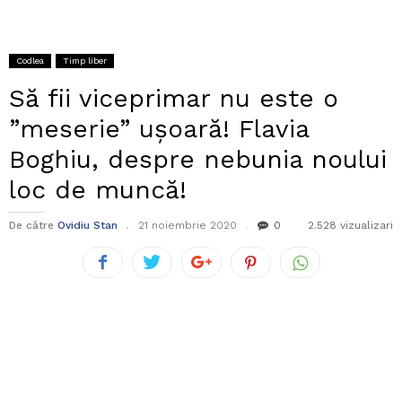
Codlea
Timp liber
Să fii viceprimar nu este o
”meserie” ușoară! Flavia
Boghiu, despre nebunia noului
loc de muncă!
De către
Ovidiu Stan
21 noiembrie 2020
0
2.528 vizualizari