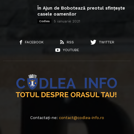
În Ajun de Bobotează preotul sfințește
casele oamenilor
5 ianuarie 2021
Codlea
FACEBOOK
RSS
TWITTER
YOUTUBE
Contactați-ne:
contact@codlea-info.ro