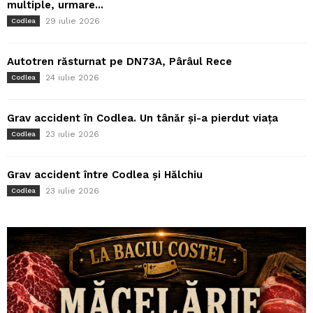
multiple, urmare...
29 iulie 2026
Codlea
Autotren răsturnat pe DN73A, Pârâul Rece
24 iulie 2026
Codlea
Grav accident în Codlea. Un tânăr și-a pierdut viața
23 iulie 2026
Codlea
Grav accident între Codlea și Hălchiu
23 iulie 2026
Codlea