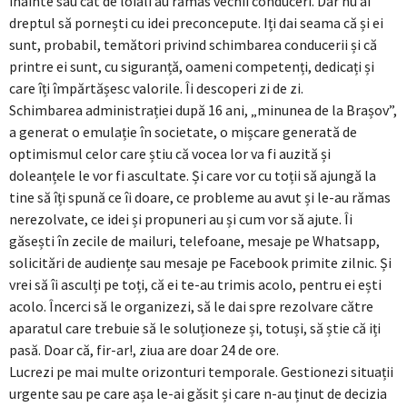
înainte sau cât de loiali au rămas vechii conduceri. Dar nu ai
dreptul să pornești cu idei preconcepute. Iți dai seama că și ei
sunt, probabil, temători privind schimbarea conducerii și că
printre ei sunt, cu siguranță, oameni competenți, dedicați și
care îți împărtășesc valorile. Îi descoperi zi de zi.
Schimbarea administrației după 16 ani, „minunea de la Brașov”,
a generat o emulație în societate, o mișcare generată de
optimismul celor care știu că vocea lor va fi auzită și
doleanțele le vor fi ascultate. Și care vor cu toții să ajungă la
tine să îți spună ce îi doare, ce probleme au avut și le-au rămas
nerezolvate, ce idei și propuneri au și cum vor să ajute. Îi
găsești în zecile de mailuri, telefoane, mesaje pe Whatsapp,
solicitări de audiențe sau mesaje pe Facebook primite zilnic. Și
vrei să îi asculți pe toți, că ei te-au trimis acolo, pentru ei ești
acolo. Încerci să le organizezi, să le dai spre rezolvare către
aparatul care trebuie să le soluționeze și, totuși, să știe că iți
pasă. Doar că, fir-ar!, ziua are doar 24 de ore.
Lucrezi pe mai multe orizonturi temporale. Gestionezi situații
urgente sau pe care așa le-ai găsit și care n-au ținut de decizia