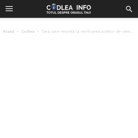
Acasă
Codlea
Țara care renunță la verificarea actelor de identitate în aeroporturi