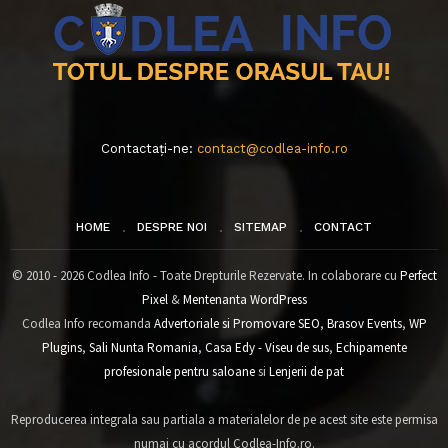
Contactați-ne:
contact@codlea-info.ro
HOME
DESPRE NOI
SITEMAP
CONTACT
© 2010 - 2026 Codlea Info - Toate Drepturile Rezervate. In colaborare cu
Perfect
Pixel
&
Mentenanta WordPress
Codlea Info recomanda
Advertoriale si Promovare SEO
,
Brasov Events
,
WP
Plugins
,
Sali Nunta Romania
,
Casa Edy - Viseu de sus
,
Echipamente
profesionale pentru saloane
si
Lenjerii de pat
Reproducerea integrala sau partiala a materialelor de pe acest site este permisa
numai cu acordul Codlea-Info.ro.