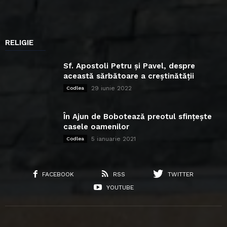
RELIGIE
Sf. Apostoli Petru și Pavel, despre
această sărbătoare a creștinătății
29 iunie 2022
Codlea
În Ajun de Bobotează preotul sfințește
casele oamenilor
5 ianuarie 2021
Codlea
FACEBOOK
RSS
TWITTER
YOUTUBE