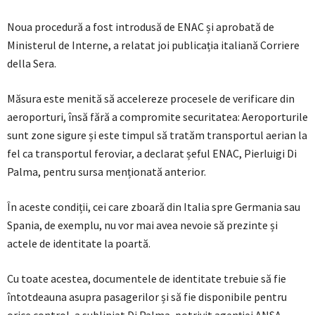
Noua procedură a fost introdusă de ENAC și aprobată de
Ministerul de Interne, a relatat joi publicația italiană Corriere
della Sera.
Măsura este menită să accelereze procesele de verificare din
aeroporturi, însă fără a compromite securitatea: Aeroporturile
sunt zone sigure și este timpul să tratăm transportul aerian la
fel ca transportul feroviar, a declarat șeful ENAC, Pierluigi Di
Palma, pentru sursa menționată anterior.
În aceste condiții, cei care zboară din Italia spre Germania sau
Spania, de exemplu, nu vor mai avea nevoie să prezinte și
actele de identitate la poartă.
Cu toate acestea, documentele de identitate trebuie să fie
întotdeauna asupra pasagerilor și să fie disponibile pentru
orice control, a subliniat Di Palma, potrivit agenției ANSA.