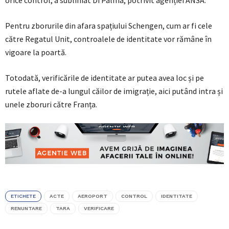
Pentru zborurile din afara spațiului Schengen, cum ar fi cele
către Regatul Unit, controalele de identitate vor rămâne în
vigoare la poartă.
Totodată, verificările de identitate ar putea avea loc și pe
rutele aflate de-a lungul căilor de imigrație, aici putând intra și
unele zboruri către Franța.
ETICHETE
ACTE
AEROPORT
CONTROL
IDENTITATE
RENUNTARE
TARA
VERIFICARE