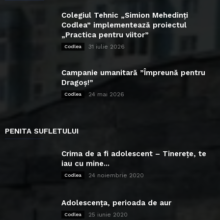
Colegiul Tehnic „Simion Mehedinți
Codlea” implementează proiectul
„Practica pentru viitor”
31 iulie 2026
Codlea
Campanie umanitară ”Împreună pentru
Dragoș!”
24 mai 2026
Codlea
PENITA SUFLETULUI
Crima de a fi adolescent – Tinerețe, te
iau cu mine...
24 noiembrie 2020
Codlea
Adolescența, perioada de aur
25 iunie 2020
Codlea