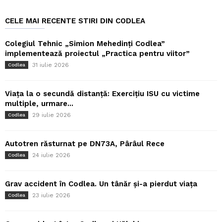
CELE MAI RECENTE STIRI DIN CODLEA
Colegiul Tehnic „Simion Mehedinți Codlea”
implementează proiectul „Practica pentru viitor”
31 iulie 2026
Codlea
Viața la o secundă distanță: Exercițiu ISU cu victime
multiple, urmare...
29 iulie 2026
Codlea
Autotren răsturnat pe DN73A, Pârâul Rece
24 iulie 2026
Codlea
Grav accident în Codlea. Un tânăr și-a pierdut viața
23 iulie 2026
Codlea