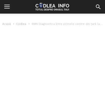
Acasă
Codlea
RMN Diagnostica între primele centre din țară la investigațiile prin Rezonanță Magnetică