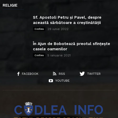
RELIGIE
Sf. Apostoli Petru și Pavel, despre
această sărbătoare a creștinătății
29 iunie 2022
Codlea
În Ajun de Bobotează preotul sfințește
casele oamenilor
5 ianuarie 2021
Codlea
FACEBOOK
RSS
TWITTER
YOUTUBE