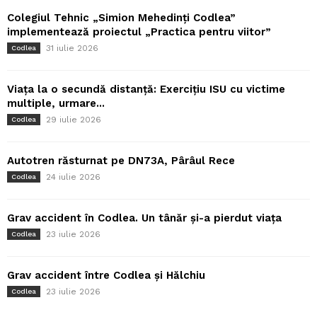
Colegiul Tehnic „Simion Mehedinți Codlea”
implementează proiectul „Practica pentru viitor”
31 iulie 2026
Codlea
Viața la o secundă distanță: Exercițiu ISU cu victime
multiple, urmare...
29 iulie 2026
Codlea
Autotren răsturnat pe DN73A, Pârâul Rece
24 iulie 2026
Codlea
Grav accident în Codlea. Un tânăr și-a pierdut viața
23 iulie 2026
Codlea
Grav accident între Codlea și Hălchiu
23 iulie 2026
Codlea