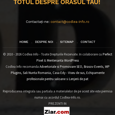
Contactați-ne:
contact@codlea-info.ro
HOME
DESPRE NOI
SITEMAP
CONTACT
© 2010 - 2026 Codlea Info - Toate Drepturile Rezervate. In colaborare cu
Perfect
Pixel
&
Mentenanta WordPress
Codlea Info recomanda
Advertoriale si Promovare SEO
,
Brasov Events
,
WP
Plugins
,
Sali Nunta Romania
,
Casa Edy - Viseu de sus
,
Echipamente
profesionale pentru saloane
si
Lenjerii de pat
Reproducerea integrala sau partiala a materialelor de pe acest site este permisa
numai cu acordul Codlea-Info.ro.
PREZENTI IN