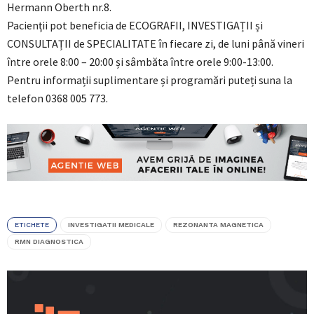
Hermann Oberth nr.8.
Pacienții pot beneficia de ECOGRAFII, INVESTIGAȚII și
CONSULTAȚII de SPECIALITATE în fiecare zi, de luni până vineri
între orele 8:00 – 20:00 și sâmbăta între orele 9:00-13:00.
Pentru informații suplimentare și programări puteți suna la
telefon 0368 005 773.
ETICHETE
INVESTIGATII MEDICALE
REZONANTA MAGNETICA
RMN DIAGNOSTICA