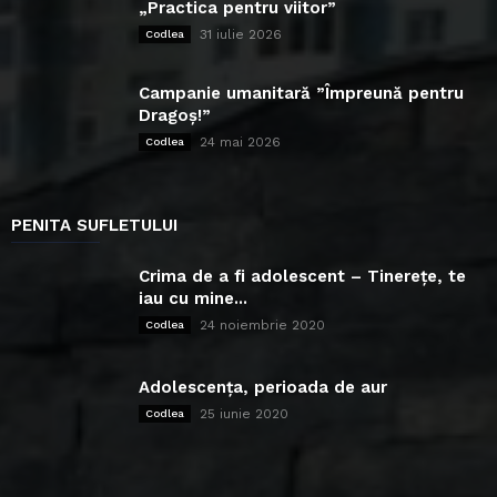
„Practica pentru viitor”
31 iulie 2026
Codlea
Campanie umanitară ”Împreună pentru
Dragoș!”
24 mai 2026
Codlea
PENITA SUFLETULUI
Crima de a fi adolescent – Tinerețe, te
iau cu mine...
24 noiembrie 2020
Codlea
Adolescența, perioada de aur
25 iunie 2020
Codlea