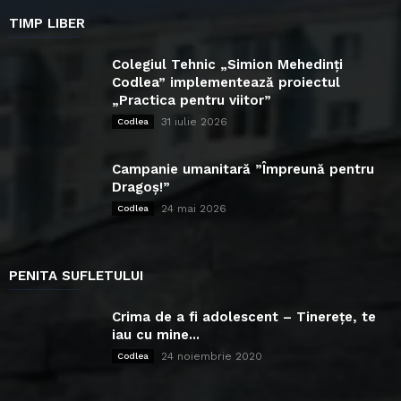
TIMP LIBER
Colegiul Tehnic „Simion Mehedinți
Codlea” implementează proiectul
„Practica pentru viitor”
31 iulie 2026
Codlea
Campanie umanitară ”Împreună pentru
Dragoș!”
24 mai 2026
Codlea
PENITA SUFLETULUI
Crima de a fi adolescent – Tinerețe, te
iau cu mine...
24 noiembrie 2020
Codlea