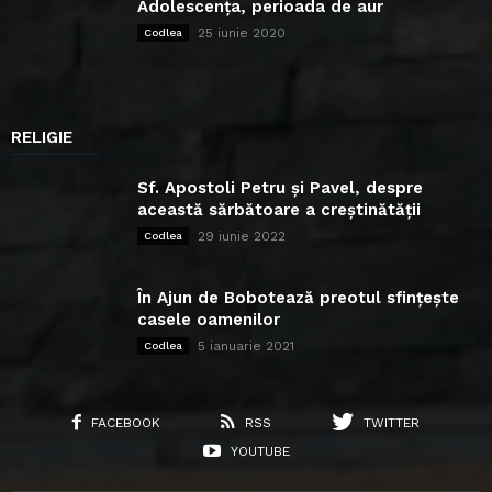
Adolescența, perioada de aur
25 iunie 2020
Codlea
RELIGIE
Sf. Apostoli Petru și Pavel, despre
această sărbătoare a creștinătății
29 iunie 2022
Codlea
În Ajun de Bobotează preotul sfințește
casele oamenilor
5 ianuarie 2021
Codlea
FACEBOOK
RSS
TWITTER
YOUTUBE