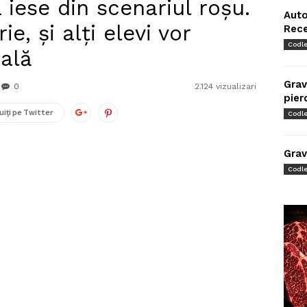
 iese din scenariul roșu.
Auto
ie, și alți elevi vor
Rec
Codl
oală
Grav
0
2.124 vizualizari
pier
uiți pe Twitter
Codl
Grav
Codl