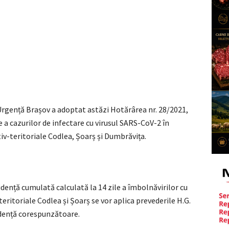
Urgență Brașov a adoptat astăzi Hotărârea nr. 28/2021,
 a cazurilor de infectare cu virusul SARS-CoV-2 în
tiv-teritoriale Codlea, Șoarș și Dumbrăvița.
cidență cumulată calculată la 14 zile a îmbolnăvirilor cu
eritoriale Codlea și Șoarș se vor aplica prevederile H.G.
cidență corespunzătoare.