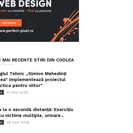
E MAI RECENTE STIRI DIN CODLEA
giul Tehnic „Simion Mehedinți
ea” implementează proiectul
ctica pentru viitor”
31 iulie 2026
ea
a la o secundă distanță: Exercițiu
cu victime multiple, urmare...
29 iulie 2026
ea