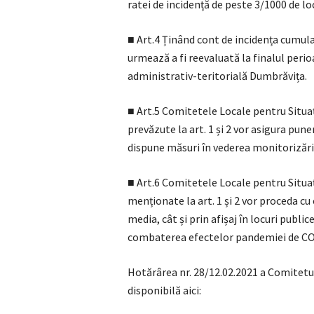
ratei de incidență de peste 3/1000 de loc
■ Art.4 Ținând cont de incidența cumul
urmează a fi reevaluată la finalul peri
administrativ-teritorială Dumbrăvița.
■ Art.5 Comitetele Locale pentru Situaț
prevăzute la art. 1 și 2 vor asigura pune
dispune măsuri în vederea monitorizării
■ Art.6 Comitetele Locale pentru Situaț
menționate la art. 1 și 2 vor proceda cu
media, cât și prin afișaj în locuri publi
combaterea efectelor pandemiei de CO
Hotărârea nr. 28/12.02.2021 a Comitetu
disponibilă aici: