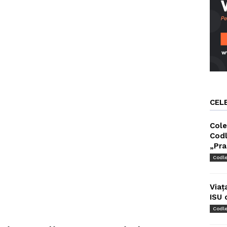
CEL
Cole
Codl
„Pra
Codl
Viaț
ISU 
Codl