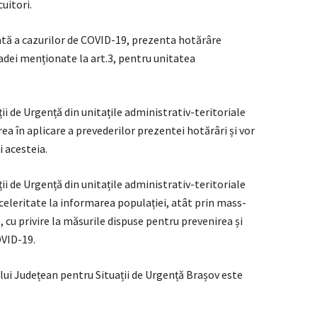
uitori.
ată a cazurilor de COVID-19, prezenta hotărâre
oadei menționate la art.3, pentru unitatea
ii de Urgență din unitațile administrativ-teritoriale
rea în aplicare a prevederilor prezentei hotărâri și vor
 acesteia.
ii de Urgență din unitațile administrativ-teritoriale
 celeritate la informarea populației, atât prin mass-
ce, cu privire la măsurile dispuse pentru prevenirea și
VID-19.
lui Județean pentru Situații de Urgență Brașov este