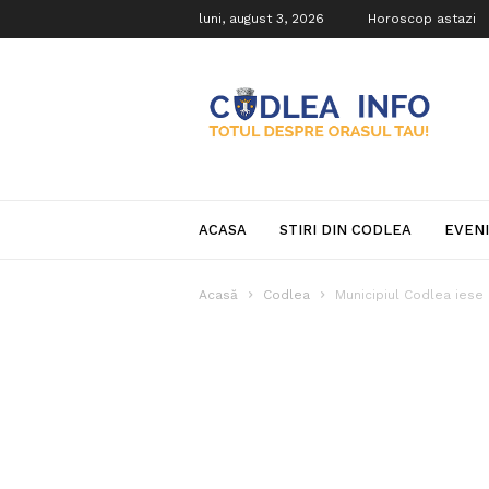
luni, august 3, 2026
Horoscop astazi
Codlea
Info
ACASA
STIRI DIN CODLEA
EVEN
Acasă
Codlea
Municipiul Codlea iese di