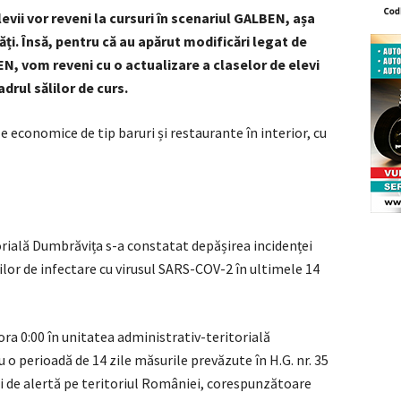
evii vor reveni la cursuri în scenariul GALBEN, așa
ți. Însă, pentru că au apărut modificări legat de
EN, vom reveni cu o actualizare a claselor de elevi
adrul sălilor de curs.
 economice de tip baruri și restaurante în interior, cu
orială Dumbrăvița s-a constatat depășirea incidenței
ilor de infectare cu virusul SARS-COV-2 în ultimele 14
ora 0:00 în unitatea administrativ-teritorială
u o perioadă de 14 zile măsurile prevăzute în H.G. nr. 35
rii de alertă pe teritoriul României, corespunzătoare