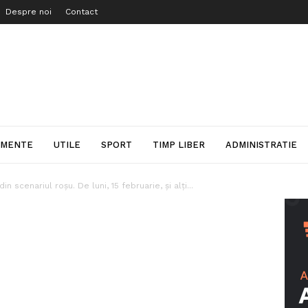
Despre noi
Contact
IMENTE
UTILE
SPORT
TIMP LIBER
ADMINISTRATIE
n scenariul roșu. De luni, 15 februarie, și alți...