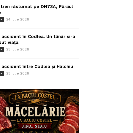
tren răsturnat pe DN73A, Pârâul
e
24 iulie 2026
ea
 accident în Codlea. Un tânăr și-a
dut viața
23 iulie 2026
ea
 accident între Codlea și Hălchiu
23 iulie 2026
ea