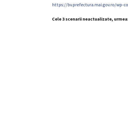
https://bv.prefectura.mai.gov.ro/wp-
Cele 3 scenarii neactualizate, urmeaz