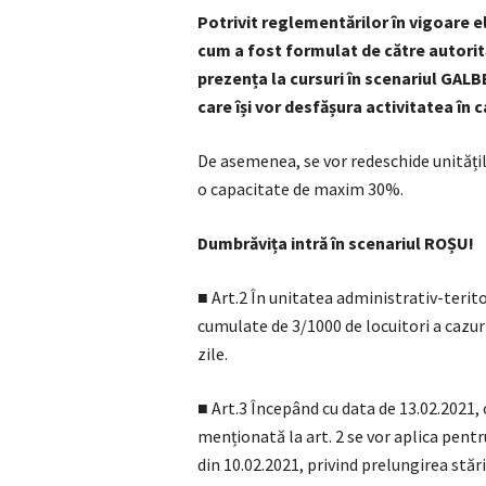
Potrivit reglementărilor în vigoare el
cum a fost formulat de către autorită
prezența la cursuri în scenariul GALB
care își vor desfășura activitatea în c
De asemenea, se vor redeschide unitățile
o capacitate de maxim 30%.
Dumbrăvița intră în scenariul ROȘU!
■ Art.2 În unitatea administrativ-terit
cumulate de 3/1000 de locuitori a cazur
zile.
■ Art.3 Începând cu data de 13.02.2021, 
menționată la art. 2 se vor aplica pentr
din 10.02.2021, privind prelungirea stă