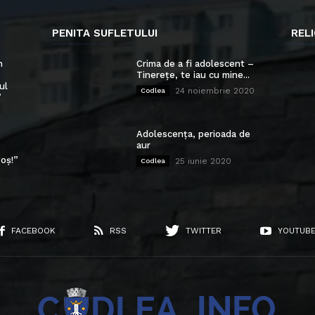
PENITA SUFLETULUI
RELI
n
Crima de a fi adolescent –
Tinerețe, te iau cu mine...
ul
24 noiembrie 2020
Codlea
”
Adolescența, perioada de
aur
oș!”
25 iunie 2020
Codlea
FACEBOOK
RSS
TWITTER
YOUTUB