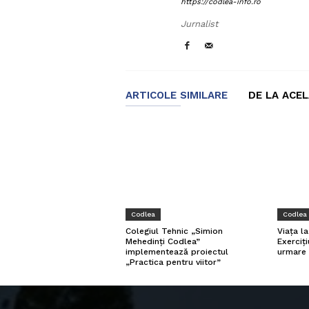
https://codlea-info.ro
Jurnalist
ARTICOLE SIMILARE
DE LA ACE
Codlea
Codlea
Viața l
Colegiul Tehnic „Simion
Exerciți
Mehedinți Codlea”
urmare 
implementează proiectul
„Practica pentru viitor”