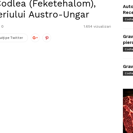
Codlea (Feketehalom),
Auto
eriului Austro-Ungar
Rec
Codl
0
1.654 vizualizari
Grav
uiți pe Twitter
pier
Codl
Grav
Codl