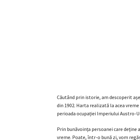
Căutând prin istorie, am descoperit așe
din 1902. Harta realizată la acea vrem
perioada ocupației Imperiului Austro-U
Prin bunăvoința persoanei care deține a
vreme. Poate, într-o bună zi, vom regăsi