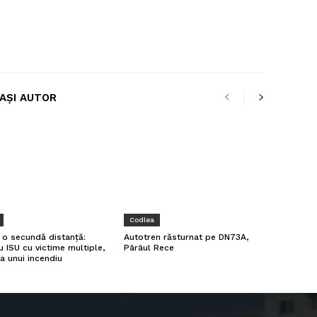
LAȘI AUTOR
Codlea
a o secundă distanță:
Autotren răsturnat pe DN73A,
u ISU cu victime multiple,
Pârâul Rece
a unui incendiu