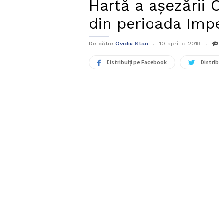
Hartă a așezării 
din perioada Imp
De către
Ovidiu Stan
10 aprilie 2019
Distribuiți pe Facebook
Distrib