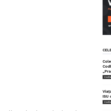
CEL
Cole
Codl
„Pra
Codl
Viaț
ISU 
Codl