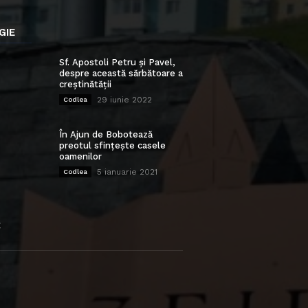
GIE
Sf. Apostoli Petru și Pavel,
despre această sărbătoare a
creștinătății
29 iunie 2022
Codlea
În Ajun de Bobotează
preotul sfințește casele
oamenilor
5 ianuarie 2021
Codlea
E