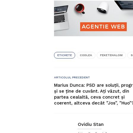
ETICHETE
CODLEA
FEKETEHALOM
S
ARTICOLUL PRECEDENT
Marius Dunca: PSD are soluții, pro
și se ține de cuvânt. Ați văzut, din
partea cealaltă, ceva concret și
coerent, altceva decât ”Jos”, ”Huo”
Ovidiu Stan