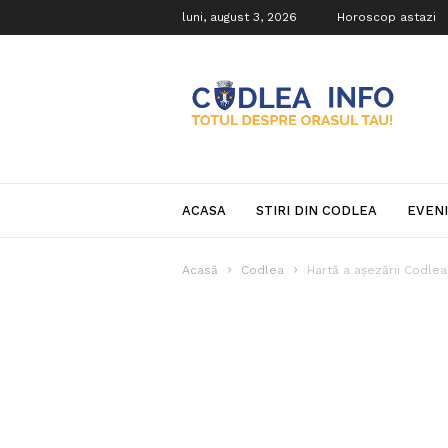
luni, august 3, 2026
Horoscop astazi
Codlea
Info
ACASA
STIRI DIN CODLEA
EVEN
Acasă
Codlea
Hartă a așezării Codle