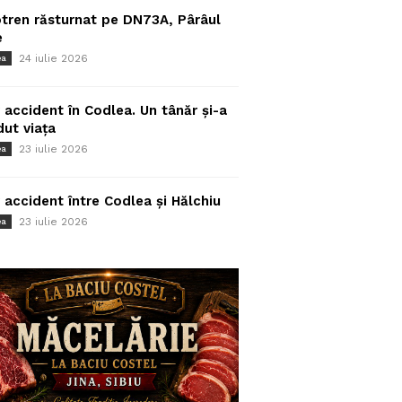
tren răsturnat pe DN73A, Pârâul
e
24 iulie 2026
ea
 accident în Codlea. Un tânăr și-a
dut viața
23 iulie 2026
ea
 accident între Codlea și Hălchiu
23 iulie 2026
ea