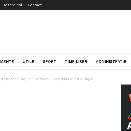
Despre noi
Contact
IMENTE
UTILE
SPORT
TIMP LIBER
ADMINISTRATIE
a (Feketehalom), din perioada Imperiului Austro-Ungar