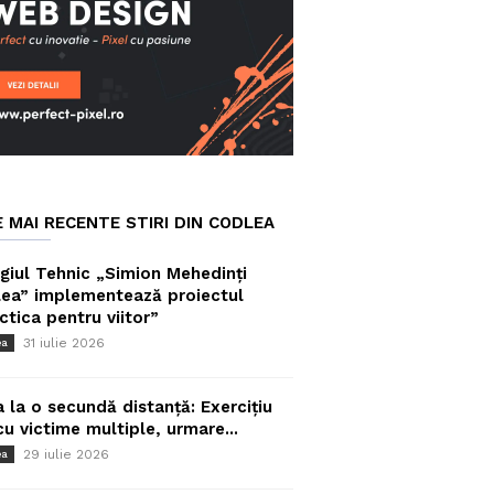
E MAI RECENTE STIRI DIN CODLEA
giul Tehnic „Simion Mehedinți
ea” implementează proiectul
ctica pentru viitor”
31 iulie 2026
ea
a la o secundă distanță: Exercițiu
cu victime multiple, urmare...
29 iulie 2026
ea