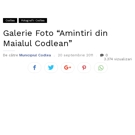
Codlea
Fotografii Codlea
Galerie Foto “Amintiri din
Maialul Codlean”
De către
Municipiul Codlea
20 septembrie 2011
0
3.374 vizualizari