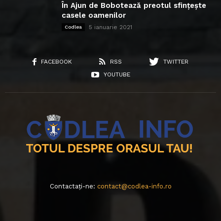
În Ajun de Bobotează preotul sfințește
casele oamenilor
5 ianuarie 2021
Codlea
FACEBOOK
RSS
TWITTER
YOUTUBE
Contactați-ne:
contact@codlea-info.ro