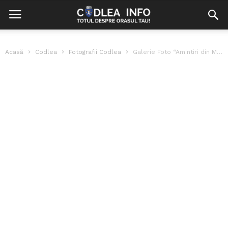
Acasă
Codlea
Fotografii Codlea
Galerie Foto “Amintiri din Maialul Codlean”