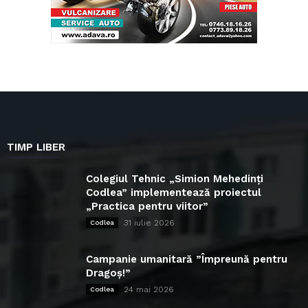
TIMP LIBER
Colegiul Tehnic „Simion Mehedinți
Codlea” implementează proiectul
„Practica pentru viitor”
31 iulie 2026
Codlea
Campanie umanitară ”Împreună pentru
Dragoș!”
24 mai 2026
Codlea