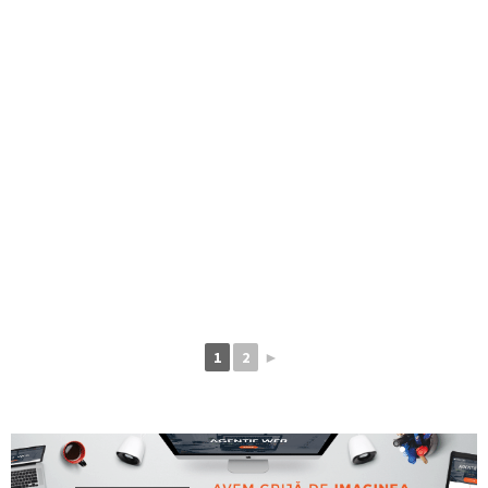
1
2
►