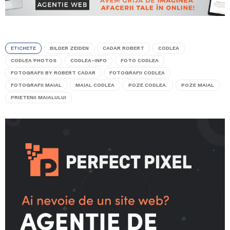
ETICHETE
BILDER ZEIDEN
CADAR ROBERT
CODLEA
CODLEA PHOTOS
CODLEA-INFO
FOTO CODLEA
FOTOGRAFII BY ROBERT CADAR
FOTOGRAFII CODLEA
FOTOGRAFII MAIAL
MAIAL CODLEA
POZE CODLEA.
POZE MAIAL
PRIETENII MAIALULUI