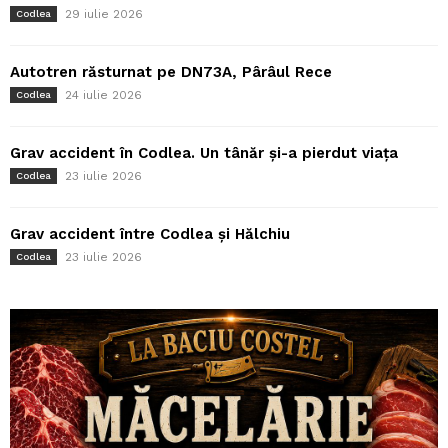
29 iulie 2026
Codlea
Autotren răsturnat pe DN73A, Pârâul Rece
24 iulie 2026
Codlea
Grav accident în Codlea. Un tânăr și-a pierdut viața
23 iulie 2026
Codlea
Grav accident între Codlea și Hălchiu
23 iulie 2026
Codlea