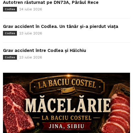
Autotren răsturnat pe DN73A, Pârâul Rece
24 iulie 2026
Codlea
Grav accident în Codlea. Un tânăr și-a pierdut viața
23 iulie 2026
Codlea
Grav accident între Codlea și Hălchiu
23 iulie 2026
Codlea