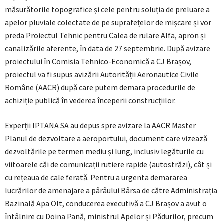
măsurătorile topografice și cele pentru soluția de preluare a
apelor pluviale colectate de pe suprafețelor de mișcare și vor
preda Proiectul Tehnic pentru Calea de rulare Alfa, apron și
canalizările aferente, în data de 27 septembrie. După avizare
proiectului în Comisia Tehnico-Economică a CJ Brașov,
proiectul va fi supus avizării Autorității Aeronautice Civile
Române (AACR) după care putem demara procedurile de
achiziție publică în vederea începerii construcțiilor.
Experții IPTANA SA au depus spre avizare la AACR Master
Planul de dezvoltare a aeroportului, document care vizează
dezvoltările pe termen mediu și lung, inclusiv legăturile cu
viitoarele căi de comunicații rutiere rapide (autostrăzi), cât și
cu rețeaua de cale ferată. Pentru a urgenta demararea
lucrărilor de amenajare a pârâului Bârsa de către Administrația
Bazinală Apa Olt, conducerea executivă a CJ Brașov a avut o
întâlnire cu Doina Pană, ministrul Apelor și Pădurilor, precum