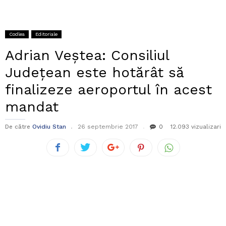
Codlea
Editoriale
Adrian Veștea: Consiliul
Județean este hotărât să
finalizeze aeroportul în acest
mandat
De către
Ovidiu Stan
26 septembrie 2017
0
12.093 vizualizari