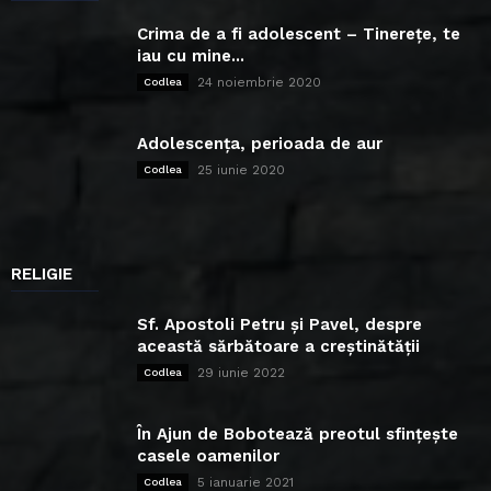
Crima de a fi adolescent – Tinerețe, te
iau cu mine...
24 noiembrie 2020
Codlea
Adolescența, perioada de aur
25 iunie 2020
Codlea
RELIGIE
Sf. Apostoli Petru și Pavel, despre
această sărbătoare a creștinătății
29 iunie 2022
Codlea
În Ajun de Bobotează preotul sfințește
casele oamenilor
5 ianuarie 2021
Codlea