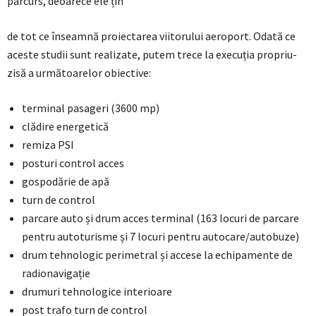
parcurs, deoarece ele țin
de tot ce înseamnă proiectarea viitorului aeroport. Odată ce
aceste studii sunt realizate, putem trece la execuția propriu-
zisă a următoarelor obiective:
terminal pasageri (3600 mp)
clădire energetică
remiza PSI
posturi control acces
gospodărie de apă
turn de control
parcare auto și drum acces terminal (163 locuri de parcare
pentru autoturisme și 7 locuri pentru autocare/autobuze)
drum tehnologic perimetral și accese la echipamente de
radionavigație
drumuri tehnologice interioare
post trafo turn de control