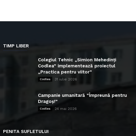
TIMP LIBER
Colegiul Tehnic „Simion Mehedinți
Codlea” implementează proiectul
„Practica pentru viitor”
31 iulie 2026
Codlea
Campanie umanitară ”Împreună pentru
Dragoș!”
24 mai 2026
Codlea
PENITA SUFLETULUI