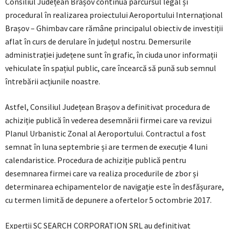
Consiliul Județean Brașov continuă parcursul legal și
procedural în realizarea proiectului Aeroportului Internațional
Brașov – Ghimbav care rămâne principalul obiectiv de investiții
aflat în curs de derulare în județul nostru. Demersurile
administrației județene sunt în grafic, în ciuda unor informații
vehiculate în spațiul public, care încearcă să pună sub semnul
întrebării acțiunile noastre.
Astfel, Consiliul Județean Brașov a definitivat procedura de
achiziție publică în vederea desemnării firmei care va revizui
Planul Urbanistic Zonal al Aeroportului. Contractul a fost
semnat în luna septembrie și are termen de execuție 4 luni
calendaristice. Procedura de achiziție publică pentru
desemnarea firmei care va realiza procedurile de zbor și
determinarea echipamentelor de navigație este în desfășurare,
cu termen limită de depunere a ofertelor 5 octombrie 2017.
Experții SC SEARCH CORPORATION SRL au definitivat