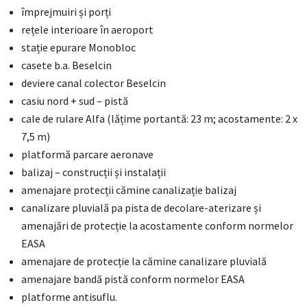
împrejmuiri și porți
rețele interioare în aeroport
stație epurare Monobloc
casete b.a. Beselcin
deviere canal colector Beselcin
casiu nord + sud – pistă
cale de rulare Alfa (lățime portantă: 23 m; acostamente: 2 x
7,5 m)
platformă parcare aeronave
balizaj – construcții și instalații
amenajare protecții cămine canalizație balizaj
canalizare pluvială pa pista de decolare-aterizare și
amenajări de protecție la acostamente conform normelor
EASA
amenajare de protecție la cămine canalizare pluvială
amenajare bandă pistă conform normelor EASA
platforme antisuflu.