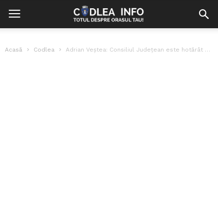
Acasă
Codlea
Adrian Veștea: Consiliul Județean este hotărât să finalizeze aeroportul în acest mandat