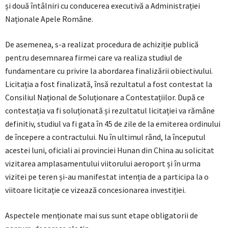
și două întâlniri cu conducerea executivă a Administrației
Naționale Apele Române.
De asemenea, s-a realizat procedura de achiziție publică
pentru desemnarea firmei care va realiza studiul de
fundamentare cu privire la abordarea finalizării obiectivului.
Licitația a fost finalizată, însă rezultatul a fost contestat la
Consiliul Național de Soluționare a Contestațiilor. După ce
contestația va fi soluționată și rezultatul licitației va rămâne
definitiv, studiul va fi gata în 45 de zile de la emiterea ordinului
de începere a contractului. Nu în ultimul rând, la începutul
acestei luni, oficiali ai provinciei Hunan din China au solicitat
vizitarea amplasamentului viitorului aeroport și în urma
vizitei pe teren și-au manifestat intenția de a participa la o
viitoare licitație ce vizează concesionarea investiției.
Aspectele menționate mai sus sunt etape obligatorii de