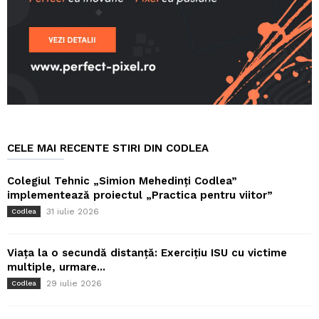
CELE MAI RECENTE STIRI DIN CODLEA
Colegiul Tehnic „Simion Mehedinți Codlea”
implementează proiectul „Practica pentru viitor”
31 iulie 2026
Codlea
Viața la o secundă distanță: Exercițiu ISU cu victime
multiple, urmare...
29 iulie 2026
Codlea