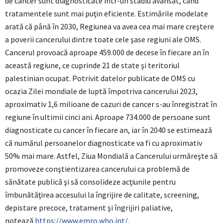
de cancer sunt diagnosticate într-un stadiu avansat, când
tratamentele sunt mai puţin eficiente. Estimările modelate
arată că până în 2030, Regiunea va avea cea mai mare creştere
a poverii cancerului dintre toate cele şase regiuni ale OMS.
Cancerul provoacă aproape 459.000 de decese în fiecare an în
această regiune, ce cuprinde 21 de state şi teritoriul
palestinian ocupat. Potrivit datelor publicate de OMS cu
ocazia Zilei mondiale de luptă împotriva cancerului 2023,
aproximativ 1,6 milioane de cazuri de cancer s-au înregistrat în
regiune în ultimii cinci ani. Aproape 734.000 de persoane sunt
diagnosticate cu cancer în fiecare an, iar în 2040 se estimează
că numărul persoanelor diagnosticate va fi cu aproximativ
50% mai mare. Astfel, Ziua Mondială a Cancerului urmăreşte să
promoveze conştientizarea cancerului ca problemă de
sănătate publică şi să consolideze acţiunile pentru
îmbunătăţirea accesului la îngrijire de calitate, screening,
depistare precoce, tratament şi îngrijiri paliative,
notează
https://www.emro.who.int/
.