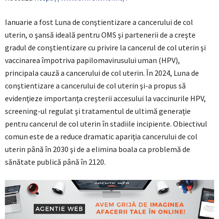
Ianuarie a fost Luna de conştientizare a cancerului de col
uterin, o şansă ideală pentru OMS şi partenerii de a creşte
gradul de conştientizare cu privire la cancerul de col uterin şi
vaccinarea împotriva papilomavirusului uman (HPV),
principala cauză a cancerului de col uterin. În 2024, Luna de
conştientizare a cancerului de col uterin şi-a propus să
evidenţieze importanţa creşterii accesului la vaccinurile HPV,
screening-ul regulat şi tratamentul de ultimă generaţie
pentru cancerul de col uterin în stadiile incipiente. Obiectivul
comun este de a reduce dramatic apariţia cancerului de col
uterin până în 2030 şi de a elimina boala ca problemă de
sănătate publică până în 2120.