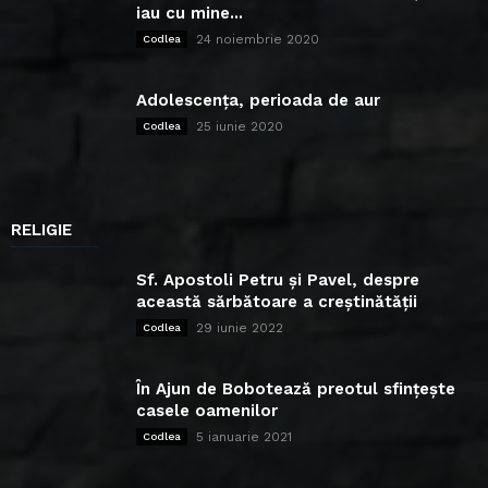
iau cu mine...
24 noiembrie 2020
Codlea
Adolescența, perioada de aur
25 iunie 2020
Codlea
RELIGIE
Sf. Apostoli Petru și Pavel, despre
această sărbătoare a creștinătății
29 iunie 2022
Codlea
În Ajun de Bobotează preotul sfințește
casele oamenilor
5 ianuarie 2021
Codlea