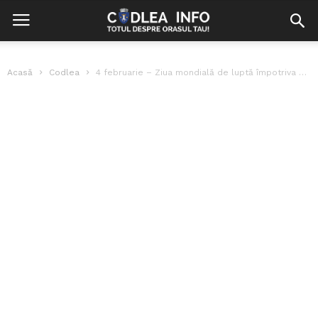
Acasă
Codlea
4 februarie – Ziua mondială de luptă împotriva cancerului