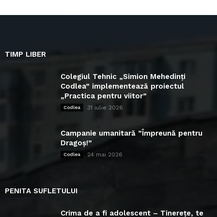
TIMP LIBER
Colegiul Tehnic „Simion Mehedinți
Codlea” implementează proiectul
„Practica pentru viitor”
31 iulie 2026
Codlea
Campanie umanitară ”Împreună pentru
Dragoș!”
24 mai 2026
Codlea
PENITA SUFLETULUI
Crima de a fi adolescent – Tinerețe, te