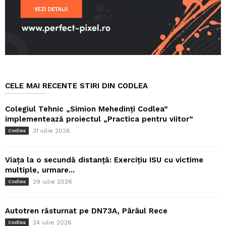
CELE MAI RECENTE STIRI DIN CODLEA
Colegiul Tehnic „Simion Mehedinți Codlea”
implementează proiectul „Practica pentru viitor”
31 iulie 2026
Codlea
Viața la o secundă distanță: Exercițiu ISU cu victime
multiple, urmare...
29 iulie 2026
Codlea
Autotren răsturnat pe DN73A, Pârâul Rece
24 iulie 2026
Codlea