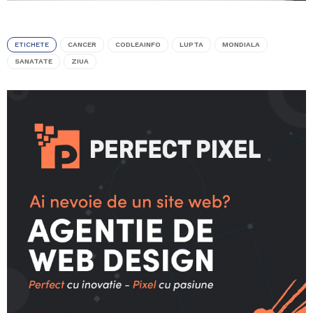
ETICHETE
CANCER
CODLEAINFO
LUPTA
MONDIALA
SANATATE
ZIUA