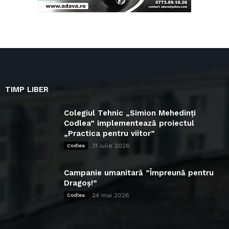
TIMP LIBER
Colegiul Tehnic „Simion Mehedinți
Codlea” implementează proiectul
„Practica pentru viitor”
31 iulie 2026
Codlea
Campanie umanitară ”Împreună pentru
Dragoș!”
24 mai 2026
Codlea