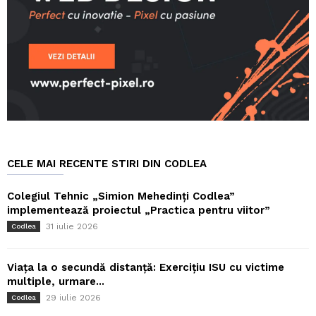
CELE MAI RECENTE STIRI DIN CODLEA
Colegiul Tehnic „Simion Mehedinți Codlea”
implementează proiectul „Practica pentru viitor”
31 iulie 2026
Codlea
Viața la o secundă distanță: Exercițiu ISU cu victime
multiple, urmare...
29 iulie 2026
Codlea