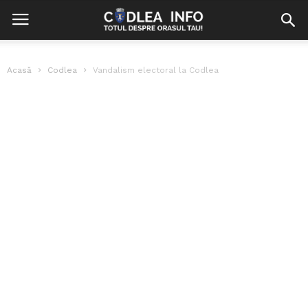
Acasă
Codlea
Vandalism electoral la Codlea