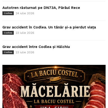
Autotren răsturnat pe DN73A, Pârâul Rece
24 iulie 2026
Codlea
Grav accident în Codlea. Un tânăr și-a pierdut viața
23 iulie 2026
Codlea
Grav accident între Codlea și Hălchiu
23 iulie 2026
Codlea