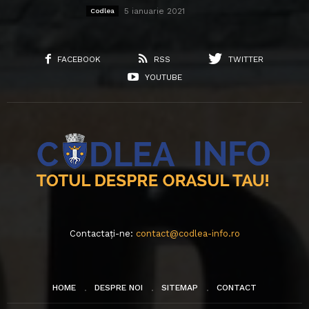
5 ianuarie 2021
Codlea
FACEBOOK
RSS
TWITTER
YOUTUBE
Contactați-ne:
contact@codlea-info.ro
HOME
DESPRE NOI
SITEMAP
CONTACT