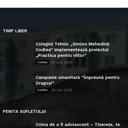
TIMP LIBER
Colegiul Tehnic „Simion Mehedinți
Codlea” implementează proiectul
„Practica pentru viitor”
31 iulie 2026
Codlea
Campanie umanitară ”Împreună pentru
Dragoș!”
24 mai 2026
Codlea
PENITA SUFLETULUI
Crima de a fi adolescent – Tinerețe, te