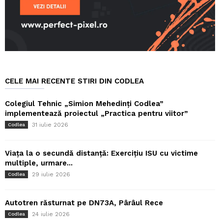
CELE MAI RECENTE STIRI DIN CODLEA
Colegiul Tehnic „Simion Mehedinți Codlea”
implementează proiectul „Practica pentru viitor”
31 iulie 2026
Codlea
Viața la o secundă distanță: Exercițiu ISU cu victime
multiple, urmare...
29 iulie 2026
Codlea
Autotren răsturnat pe DN73A, Pârâul Rece
24 iulie 2026
Codlea