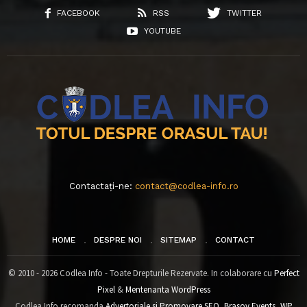
FACEBOOK
RSS
TWITTER
YOUTUBE
Contactați-ne:
contact@codlea-info.ro
HOME
DESPRE NOI
SITEMAP
CONTACT
© 2010 - 2026 Codlea Info - Toate Drepturile Rezervate. In colaborare cu
Perfect
Pixel
&
Mentenanta WordPress
Codlea Info recomanda
Advertoriale si Promovare SEO
,
Brasov Events
,
WP