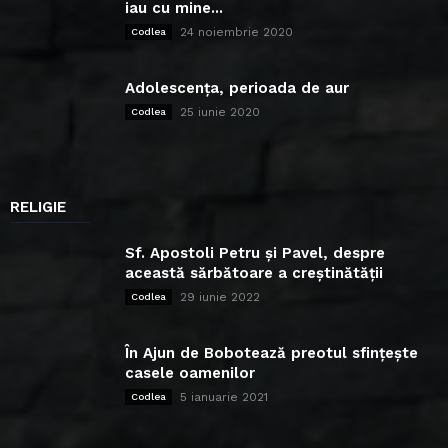
iau cu mine...
24 noiembrie 2020
Codlea
Adolescența, perioada de aur
25 iunie 2020
Codlea
RELIGIE
Sf. Apostoli Petru și Pavel, despre
această sărbătoare a creștinătății
29 iunie 2022
Codlea
În Ajun de Bobotează preotul sfințește
casele oamenilor
5 ianuarie 2021
Codlea