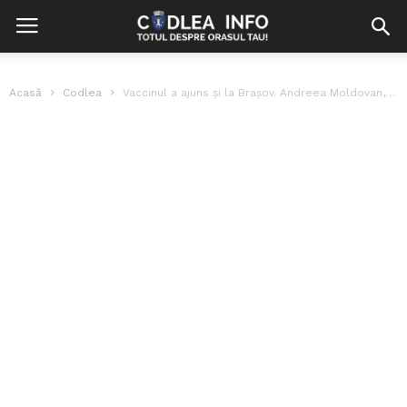
Acasă
Codlea
Vaccinul a ajuns și la Brașov. Andreea Moldovan, managerul de la infecțioase,...