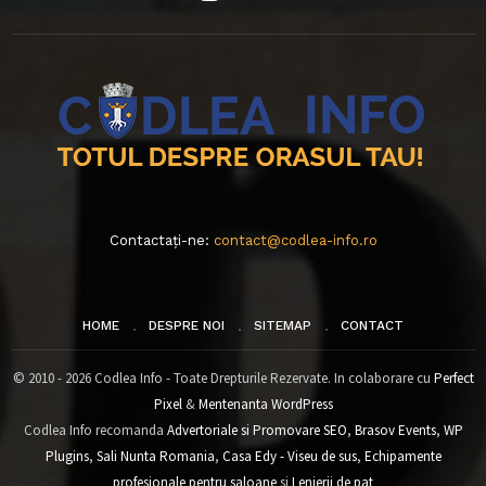
Contactați-ne:
contact@codlea-info.ro
HOME
DESPRE NOI
SITEMAP
CONTACT
© 2010 - 2026 Codlea Info - Toate Drepturile Rezervate. In colaborare cu
Perfect
Pixel
&
Mentenanta WordPress
Codlea Info recomanda
Advertoriale si Promovare SEO
,
Brasov Events
,
WP
Plugins
,
Sali Nunta Romania
,
Casa Edy - Viseu de sus
,
Echipamente
profesionale pentru saloane
si
Lenjerii de pat