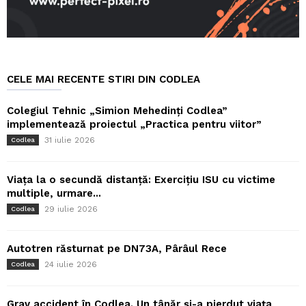
CELE MAI RECENTE STIRI DIN CODLEA
Colegiul Tehnic „Simion Mehedinți Codlea”
implementează proiectul „Practica pentru viitor”
31 iulie 2026
Codlea
Viața la o secundă distanță: Exercițiu ISU cu victime
multiple, urmare...
29 iulie 2026
Codlea
Autotren răsturnat pe DN73A, Pârâul Rece
24 iulie 2026
Codlea
Grav accident în Codlea. Un tânăr și-a pierdut viața