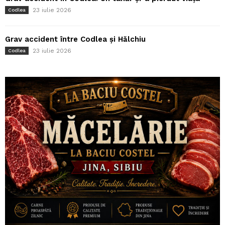
23 iulie 2026
Codlea
Grav accident între Codlea și Hălchiu
23 iulie 2026
Codlea