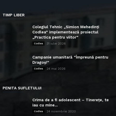
TIMP LIBER
Colegiul Tehnic „Simion Mehedinți
Codlea” implementează proiectul
„Practica pentru viitor”
31 iulie 2026
Codlea
Campanie umanitară ”Împreună pentru
Dragoș!”
24 mai 2026
Codlea
PENITA SUFLETULUI
Crima de a fi adolescent – Tinerețe, te
iau cu mine...
24 noiembrie 2020
Codlea