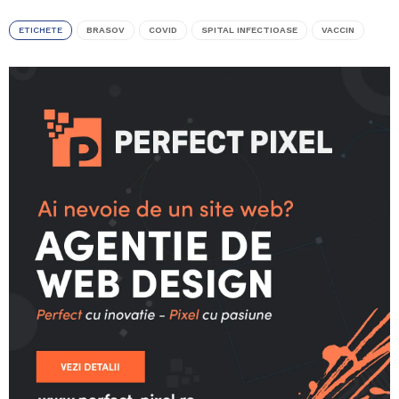
ETICHETE
BRASOV
COVID
SPITAL INFECTIOASE
VACCIN