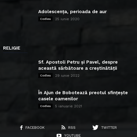
Adolescența, perioada de aur
25 iunie 2020
Codlea
RELIGIE
Sf. Apostoli Petru și Pavel, despre
această sărbătoare a creștinătății
29 iunie 2022
Codlea
În Ajun de Bobotează preotul sfințește
casele oamenilor
5 ianuarie 2021
Codlea
FACEBOOK
RSS
TWITTER
YOUTUBE