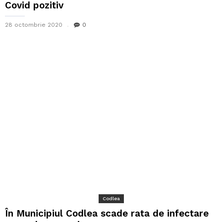
Covid pozitiv
28 octombrie 2020
0
Codlea
În Municipiul Codlea scade rata de infectare