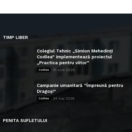
TIMP LIBER
Colegiul Tehnic „Simion Mehedinți
Codlea” implementează proiectul
„Practica pentru viitor”
31 iulie 2026
Codlea
Campanie umanitară ”Împreună pentru
Dragoș!”
24 mai 2026
Codlea
PENITA SUFLETULUI