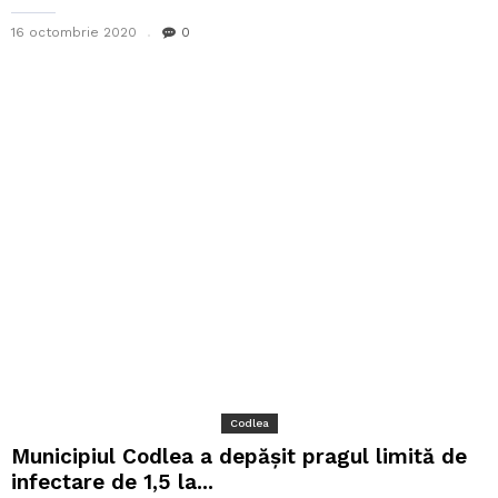
16 octombrie 2020
0
Codlea
Municipiul Codlea a depășit pragul limită de
infectare de 1,5 la...