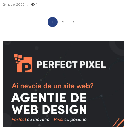
24 iulie 2020
1
1
2