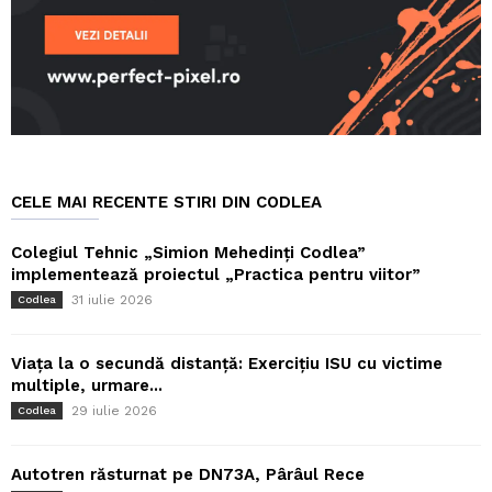
CELE MAI RECENTE STIRI DIN CODLEA
Colegiul Tehnic „Simion Mehedinți Codlea”
implementează proiectul „Practica pentru viitor”
31 iulie 2026
Codlea
Viața la o secundă distanță: Exercițiu ISU cu victime
multiple, urmare...
29 iulie 2026
Codlea
Autotren răsturnat pe DN73A, Pârâul Rece