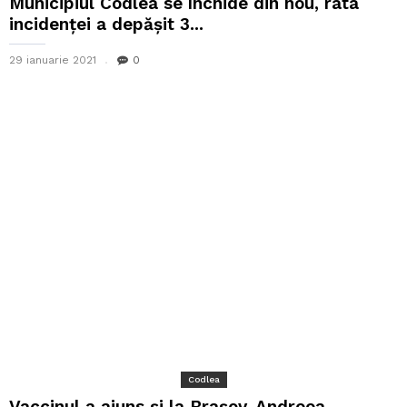
Municipiul Codlea se închide din nou, rata
incidenței a depășit 3...
29 ianuarie 2021
0
Codlea
Vaccinul a ajuns și la Brașov. Andreea