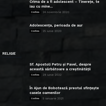
Crima de a fi adolescent – Tinerețe, te
iau cu mine...
24 noiembrie 2020
Codlea
Adolescența, perioada de aur
25 iunie 2020
Codlea
RELIGIE
Sf. Apostoli Petru și Pavel, despre
această sărbătoare a creștinătății
29 iunie 2022
Codlea
În Ajun de Bobotează preotul sfințește
casele oamenilor
5 ianuarie 2021
Codlea