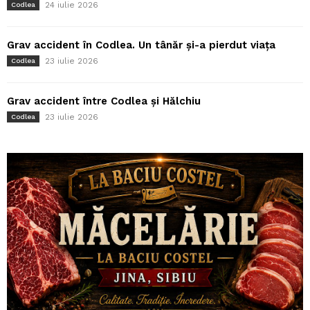
24 iulie 2026
Codlea
Grav accident în Codlea. Un tânăr și-a pierdut viața
23 iulie 2026
Codlea
Grav accident între Codlea și Hălchiu
23 iulie 2026
Codlea