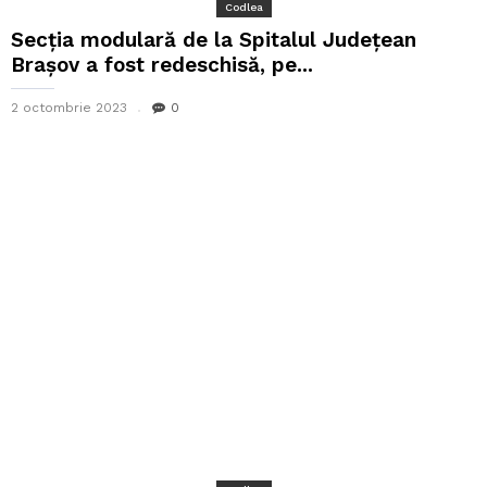
Codlea
Secţia modulară de la Spitalul Judeţean
Braşov a fost redeschisă, pe...
2 octombrie 2023
0