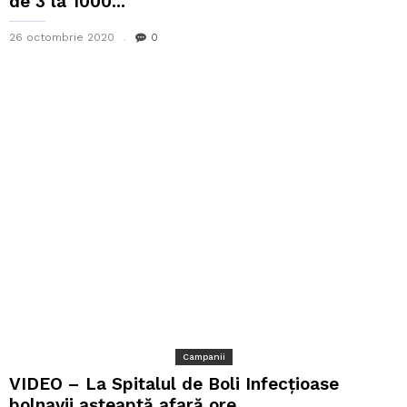
de 3 la 1000...
26 octombrie 2020
0
Campanii
VIDEO – La Spitalul de Boli Infecțioase
bolnavii așteaptă afară ore...