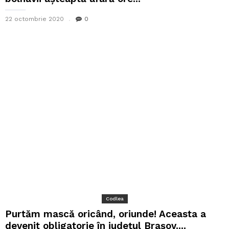
22 octombrie 2020
0
Codlea
Purtăm mască oricând, oriunde! Aceasta a
devenit obligatorie în județul Brașov....