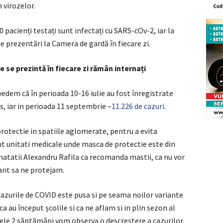
n virozelor.
10 pacienți testați sunt infectați cu SARS-cOv-2, iar la
e prezentări la Camera de gardă în fiecare zi.
e se prezintă în fiecare zi rămân internați
vedem că în perioada 10-16 iulie au fost înregistrate
s, iar in perioada 11 septembrie –
11.226 de cazuri
.
rotectie in spatiile aglomerate, pentru a evita
nt unitati medicale unde masca de protectie este din
natatii Alexandru Rafila ca recomanda mastii, ca nu vor
tant sa ne protejam.
 cazurile de COVID este pusa si pe seama noilor variante
 au început școlile si ca ne aflam si in plin sezon al
rele 2 săptămâni vom observa o descreștere a cazurilor.