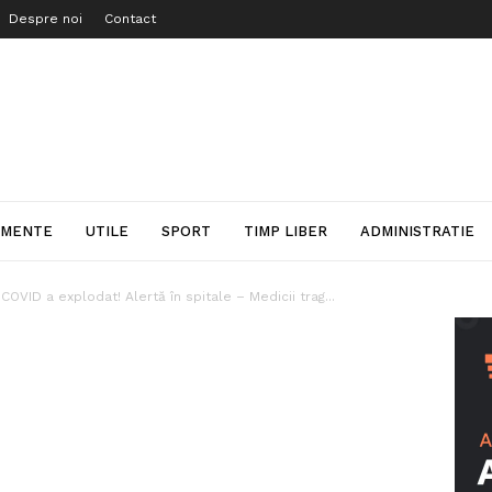
Despre noi
Contact
IMENTE
UTILE
SPORT
TIMP LIBER
ADMINISTRATIE
COVID a explodat! Alertă în spitale – Medicii trag...