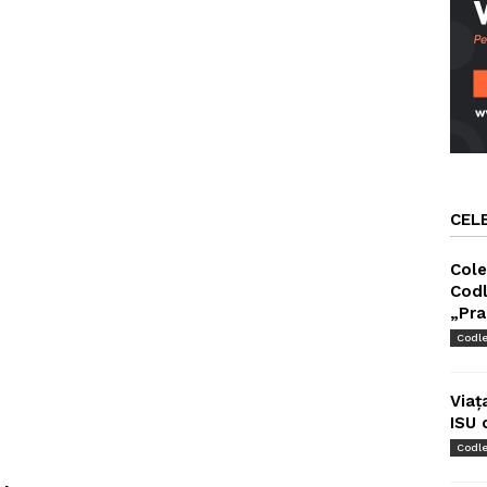
CEL
Cole
Codl
„Pra
Codl
Viaț
ISU 
Codl