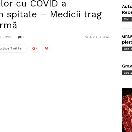
ilor cu COVID a
Auto
n spitale – Medicii trag
Rec
Codl
armă
Grav
e 2023
0
204 vizualizari
pier
uiți pe Twitter
Codl
Grav
Codl