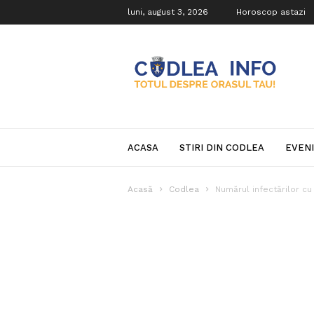
luni, august 3, 2026
Horoscop astazi
Codlea
Info
ACASA
STIRI DIN CODLEA
EVEN
Acasă
Codlea
Numărul infectărilor cu 