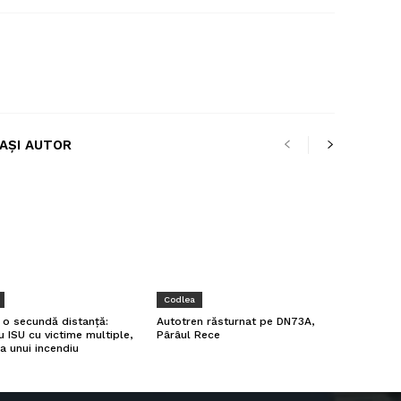
LAȘI AUTOR
Codlea
a o secundă distanță:
Autotren răsturnat pe DN73A,
u ISU cu victime multiple,
Pârâul Rece
a unui incendiu