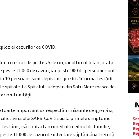
xploziei cazurilor de COVID.
or a crescut de peste 25 de ori, iar ultimul bilanț arată
 peste 11.000 de cazuri, iar peste 900 de persoane sunt
din 10 persoane sunt depistate pozitiv în urma testării
ele spitale. La Spitalul Județean din Satu Mare masca de
eriorul unității.
e foarte important să respectăm măsurile de igienă și,
ifice virusului SARS-CoV-2 sau la primele simptome
 ne testăm și să contactăm imediat medicul de familie,
t peste 11.000 de cazuri de infectare săptămâna trecută.