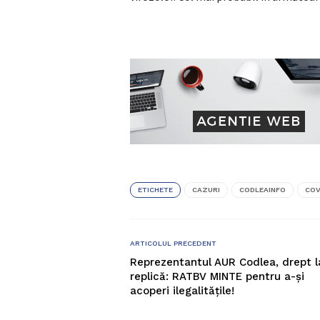
ETICHETE
CAZURI
CODLEAINFO
COV
ARTICOLUL PRECEDENT
Reprezentantul AUR Codlea, drept l
replică: RATBV MINTE pentru a-și
acoperi ilegalitățile!