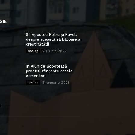
GIE
Sf. Apostoli Petru și Pavel,
despre această sărbătoare a
creștinătății
29 iunie 2022
Codlea
În Ajun de Bobotează
preotul sfințește casele
oamenilor
5 ianuarie 2021
Codlea
E