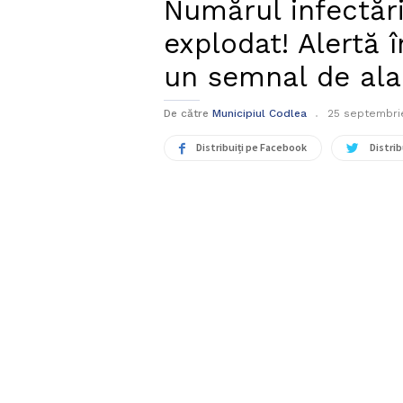
Numărul infectăr
explodat! Alertă î
un semnal de al
De către
Municipiul Codlea
25 septembri
Distribuiți pe Facebook
Distrib