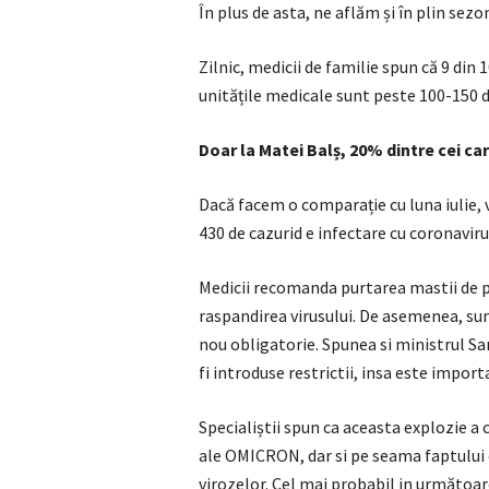
În plus de asta, ne aflăm și în plin sezo
Zilnic, medicii de familie spun că 9 din 
unitățile medicale sunt peste 100-150 d
Doar la Matei Balș, 20% dintre cei car
Dacă facem o comparație cu luna iulie, 
430 de cazurid e infectare cu coronaviru
Medicii recomanda purtarea mastii de p
raspandirea virusului. De asemenea, su
nou obligatorie. Spunea si ministrul Sa
fi introduse restrictii, insa este impor
Specialiștii spun ca aceasta explozie a
ale OMICRON, dar si pe seama faptului ca
virozelor. Cel mai probabil in următoa