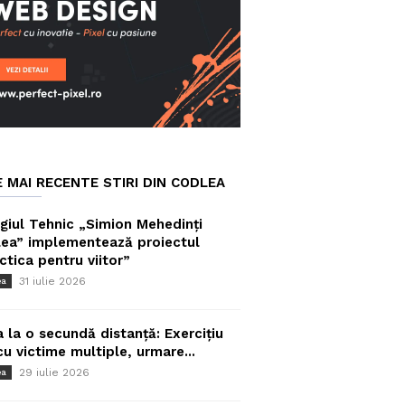
E MAI RECENTE STIRI DIN CODLEA
giul Tehnic „Simion Mehedinți
ea” implementează proiectul
ctica pentru viitor”
31 iulie 2026
ea
a la o secundă distanță: Exercițiu
cu victime multiple, urmare...
29 iulie 2026
ea