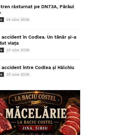
tren răsturnat pe DN73A, Pârâul
e
24 iulie 2026
ea
 accident în Codlea. Un tânăr și-a
dut viața
23 iulie 2026
ea
 accident între Codlea și Hălchiu
23 iulie 2026
ea