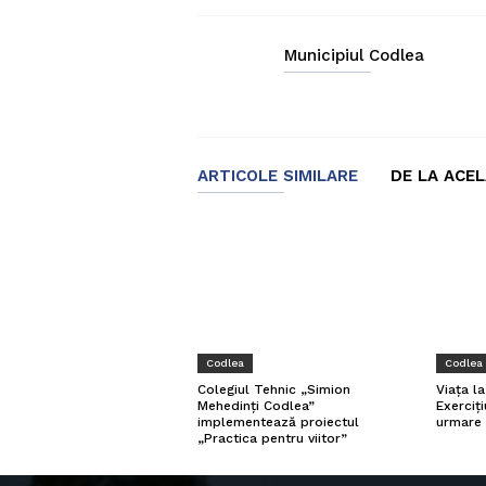
Municipiul Codlea
ARTICOLE SIMILARE
DE LA ACE
Codlea
Codlea
Viața l
Colegiul Tehnic „Simion
Exerciți
Mehedinți Codlea”
urmare 
implementează proiectul
„Practica pentru viitor”