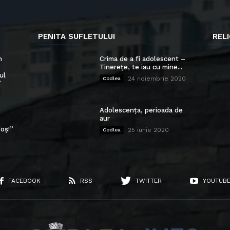
PENITA SUFLETULUI
RELI
n
Crima de a fi adolescent –
Tinerețe, te iau cu mine...
ul
24 noiembrie 2020
Codlea
”
Adolescența, perioada de
aur
oș!”
25 iunie 2020
Codlea
FACEBOOK
RSS
TWITTER
YOUTUB