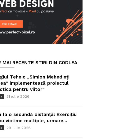
E MAI RECENTE STIRI DIN CODLEA
giul Tehnic „Simion Mehedinți
ea” implementează proiectul
ctica pentru viitor”
31 iulie 2026
ea
a la o secundă distanță: Exercițiu
cu victime multiple, urmare...
29 iulie 2026
ea