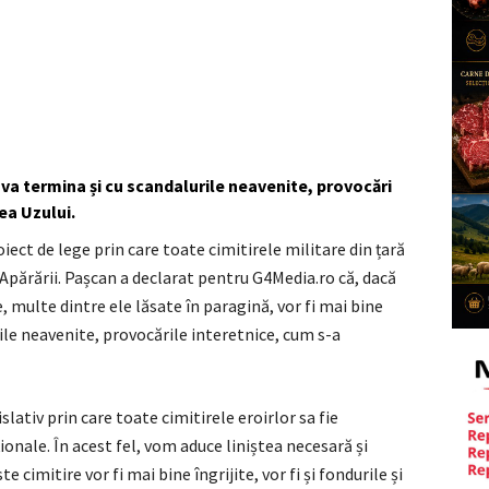
 se va termina și cu scandalurile neavenite, provocări
ea Uzului.
iect de lege prin care toate cimitirele militare din țară
 Apărării. Pașcan a declarat pentru G4Media.ro că, dacă
e, multe dintre ele lăsate în paragină, vor fi mai bine
urile neavenite, provocările interetnice, cum s-a
slativ prin care toate cimitirele eroirlor sa fie
onale. În acest fel, vom aduce liniștea necesară și
e cimitire vor fi mai bine îngrijite, vor fi și fondurile și