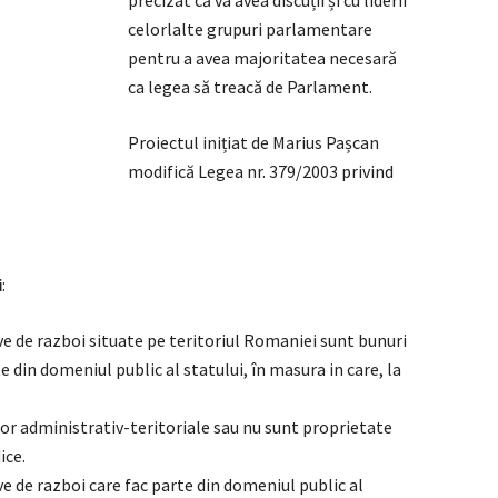
precizat că va avea discuții și cu liderii
celorlalte grupuri parlamentare
pentru a avea majoritatea necesară
ca legea să treacă de Parlament.
Proiectul inițiat de Marius Pașcan
modifică Legea nr. 379/2003 privind
i
:
 de razboi situate pe teritoriul Romaniei sunt bunuri
e din domeniul public al statului, în masura in care, la
lor administrativ-teritoriale sau nu sunt proprietate
ice.
de razboi care fac parte din domeniul public al