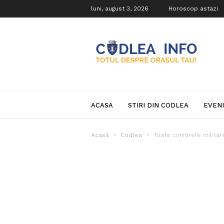
luni, august 3, 2026
Horoscop astazi
Codlea
Info
ACASA
STIRI DIN CODLEA
EVEN
Acasă
Codlea
Toate cimitirele militar