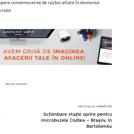
opere comemorative de razboi aflate în domeniul
oriale.
VALEA UZULUI
ARTICOLUL URMĂTOR
l
Schimbare stație oprire pentru
microbuzele Codlea – Brașov, în
Bartolomeu