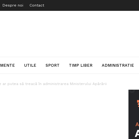
Despre noi
Contact
IMENTE
UTILE
SPORT
TIMP LIBER
ADMINISTRATIE
e ar putea să treacă în administrarea Ministerului Apărării