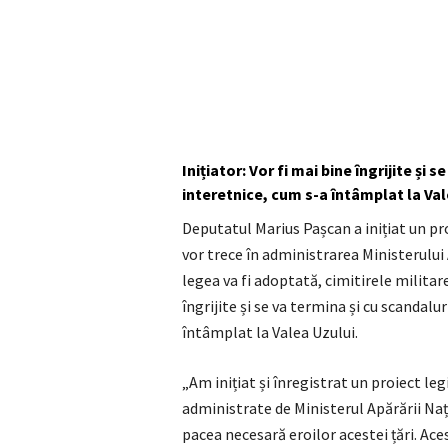
Inițiator: Vor fi mai bine îngrijite și
interetnice, cum s-a întâmplat la Val
Deputatul Marius Pașcan a inițiat un pro
vor trece în administrarea Ministerului
legea va fi adoptată, cimitirele militar
îngrijite și se va termina și cu scandal
întâmplat la Valea Uzului.
„Am inițiat și înregistrat un proiect legi
administrate de Ministerul Apărării Nați
pacea necesară eroilor acestei țări. Acest