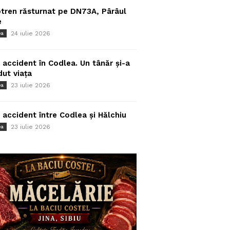
tren răsturnat pe DN73A, Pârâul
e
24 iulie 2026
ea
 accident în Codlea. Un tânăr și-a
dut viața
23 iulie 2026
ea
 accident între Codlea și Hălchiu
23 iulie 2026
ea