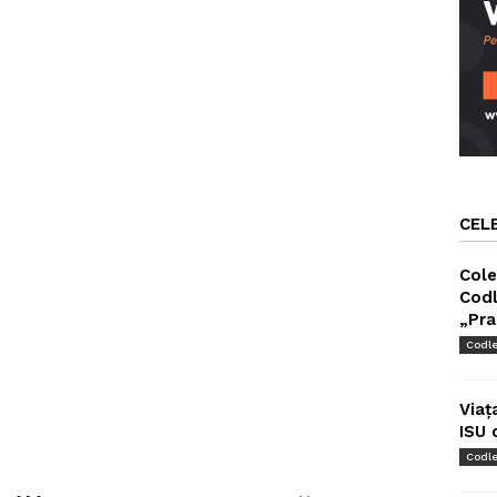
CEL
Cole
Codl
„Pra
Codl
Viaț
ISU 
Codl