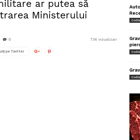
militare ar putea să
Auto
trarea Ministerului
Rec
Codl
Grav
0
736 vizualizari
pier
uiți pe Twitter
Codl
Grav
Codl