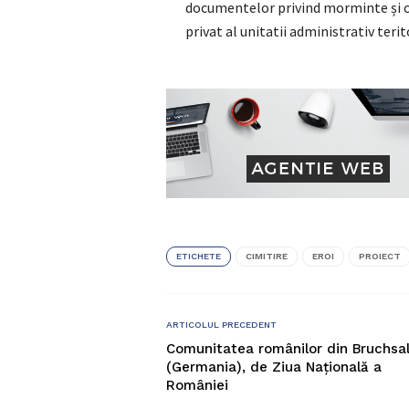
documentelor privind morminte și 
privat al unitatii administrativ terit
ETICHETE
CIMITIRE
EROI
PROIECT
ARTICOLUL PRECEDENT
Comunitatea românilor din Bruchsa
(Germania), de Ziua Națională a
României