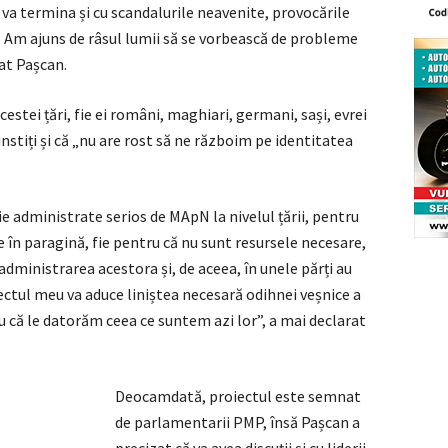
se va termina și cu scandalurile neavenite, provocările
i. Am ajuns de râsul lumii să se vorbească de probleme
rat Pașcan.
estei țări, fie ei români, maghiari, germani, sași, evrei
cinstiți și că „nu are rost să ne războim pe identitatea
e administrate serios de MApN la nivelul țării, pentru
e în paragină, fie pentru că nu sunt resursele necesare,
administrarea acestora și, de aceea, în unele părți au
iectul meu va aduce liniștea necesară odihnei veșnice a
 că le datorăm ceea ce suntem azi lor”, a mai declarat
Deocamdată, proiectul este semnat
de parlamentarii PMP, însă Pașcan a