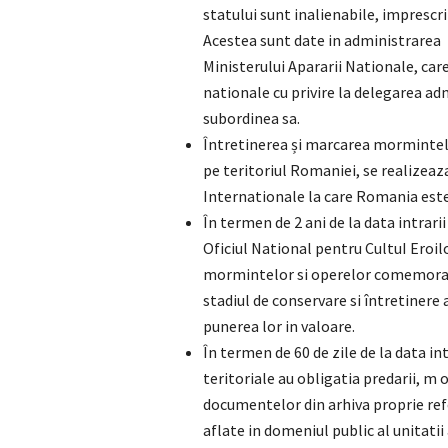
statului sunt inalienabile, imprescr
Acestea sunt date in administrarea
Ministerului Apararii Nationale, care
nationale cu privire la delegarea adm
subordinea sa.
Întretinerea și marcarea mormintelo
pe teritoriul Romaniei, se realizeaza
Internationale la care Romania este
În termen de 2 ani de la data intrari
Oficiul National pentru CultuI Eroilo
mormintelor si operelor comemorativ
stadiul de conservare si întretinere 
punerea lor in valoare.
În termen de 60 de zile de la data int
teritoriale au obligatia predarii, m 
documentelor din arhiva proprie re
aflate in domeniul public al unitatii