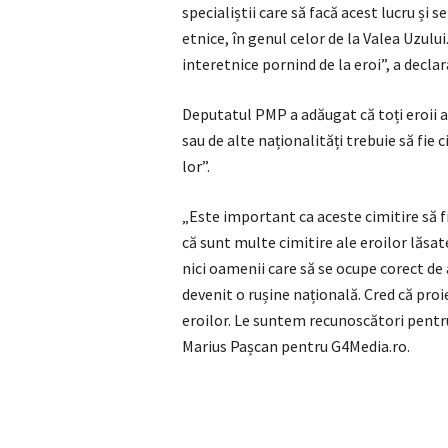
specialiștii care să facă acest lucru și 
etnice, în genul celor de la Valea Uzulu
interetnice pornind de la eroi”, a decla
Deputatul PMP a adăugat că toți eroii ac
sau de alte naționalități trebuie să fie 
lor”.
„Este important ca aceste cimitire să fi
că sunt multe cimitire ale eroilor lăsat
nici oamenii care să se ocupe corect de 
devenit o rușine națională. Cred că pro
eroilor. Le suntem recunoscători pentru
Marius Pașcan pentru G4Media.ro.