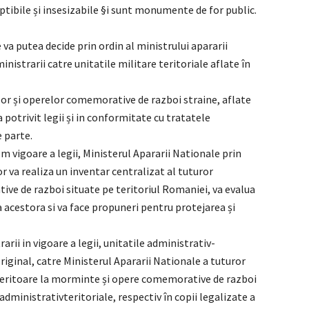
iptibile și insesizabile §i sunt monumente de for public.
 va putea decide prin ordin al ministrului apararii
inistrarii catre unitatile militare teritoriale aflate în
r și operelor comemorative de razboi straine, aflate
 potrivit legii și in conformitate cu tratatele
 parte.
i m vigoare a legii, Ministerul Apararii Nationale prin
r va realiza un inventar centralizat al tuturor
e de razboi situate pe teritoriul Romaniei, va evalua
a acestora si va face propuneri pentru protejarea și
rarii in vigoare a legii, unitatile administrativ-
original, catre Ministerul Apararii Nationale a tuturor
feritoare la morminte și opere comemorative de razboi
 administrativteritoriale, respectiv în copii legalizate a