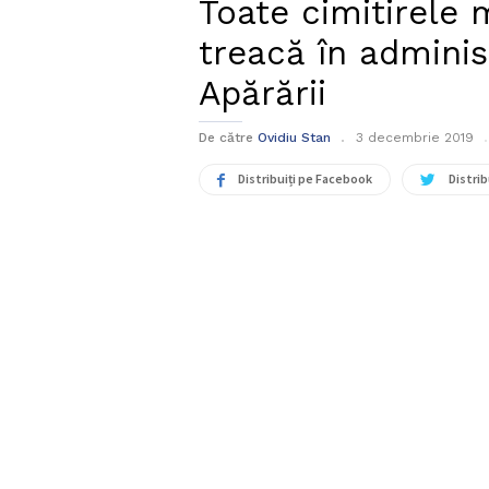
Toate cimitirele 
treacă în adminis
Apărării
De către
Ovidiu Stan
3 decembrie 2019
Distribuiți pe Facebook
Distrib