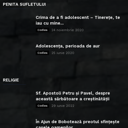
PENITA SUFLETULUI
Crima de a fi adolescent – Tinerețe, te
iau cu mine...
24 noiembrie 2020
Codlea
Adolescența, perioada de aur
25 iunie 2020
Codlea
RELIGIE
Sf. Apostoli Petru și Pavel, despre
această sărbătoare a creștinătății
29 iunie 2022
Codlea
În Ajun de Bobotează preotul sfințește
casele oamenilor