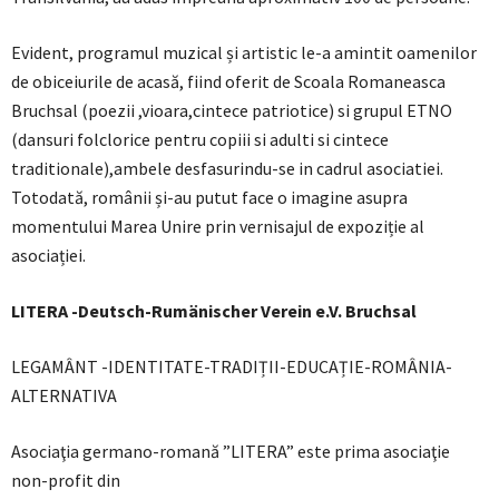
Evident, programul muzical și artistic le-a amintit oamenilor
de obiceiurile de acasă, fiind oferit de Scoala Romaneasca
Bruchsal (poezii ,vioara,cintece patriotice) si grupul ETNO
(dansuri folclorice pentru copiii si adulti si cintece
traditionale),ambele desfasurindu-se in cadrul asociatiei.
Totodată, românii și-au putut face o imagine asupra
momentului Marea Unire prin vernisajul de expoziție al
asociației.
LITERA -Deutsch-Rumänischer Verein e.V. Bruchsal
LEGAMÂNT -IDENTITATE-TRADIȚII-EDUCAȚIE-ROMÂNIA-
ALTERNATIVA
Asociaţia germano-romană ”LITERA” este prima asociaţie
non-profit din