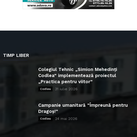
TIMP LIBER
Colegiul Tehnic „Simion Mehedinți
Codlea” implementează proiectul
„Practica pentru viitor”
31 iulie 2026
Codlea
Campanie umanitară ”Împreună pentru
Dragoș!”
24 mai 2026
Codlea