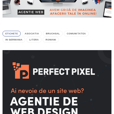
ETICHETE
ASOCIATIA
BRUCHSAL
COMUNITATEA
IN GERMANIA
LITERA
ROMANI