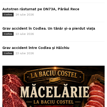
Autotren răsturnat pe DN73A, Pârâul Rece
24 iulie 2026
Codlea
Grav accident în Codlea. Un tânăr și-a pierdut viața
23 iulie 2026
Codlea
Grav accident între Codlea și Hălchiu
23 iulie 2026
Codlea