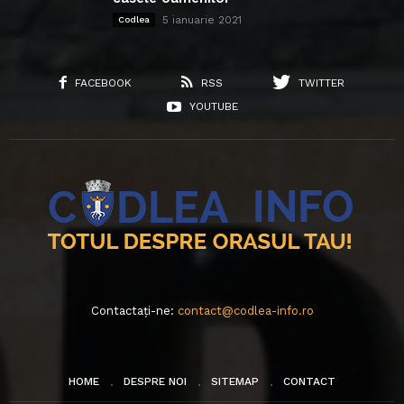
5 ianuarie 2021
Codlea
FACEBOOK
RSS
TWITTER
YOUTUBE
Contactați-ne:
contact@codlea-info.ro
HOME
DESPRE NOI
SITEMAP
CONTACT