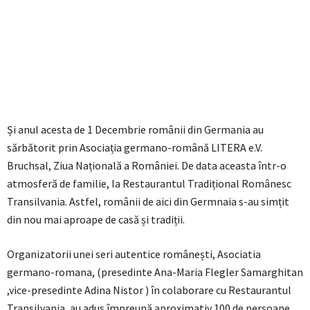
Și anul acesta de 1 Decembrie românii din Germania au
sărbătorit prin Asociația germano-română LITERA e.V.
Bruchsal, Ziua Națională a României. De data aceasta într-o
atmosferă de familie, la Restaurantul Tradițional Românesc
Transilvania. Astfel, românii de aici din Germnaia s-au simțit
din nou mai aproape de casă și tradiții.
Organizatorii unei seri autentice românești, Asociatia
germano-romana, (presedinte Ana-Maria Flegler Samarghitan
,vice-presedinte Adina Nistor ) în colaborare cu Restaurantul
Transilvania, au adus împreună aproximativ 100 de persoane.