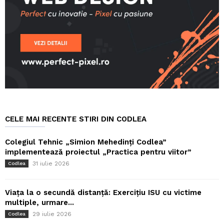
CELE MAI RECENTE STIRI DIN CODLEA
Colegiul Tehnic „Simion Mehedinți Codlea”
implementează proiectul „Practica pentru viitor”
31 iulie 2026
Codlea
Viața la o secundă distanță: Exercițiu ISU cu victime
multiple, urmare...
29 iulie 2026
Codlea