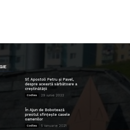
GIE
Sf. Apostoli Petru și Pavel,
despre această sărbătoare a
creștinătății
29 iunie 2022
Codlea
În Ajun de Bobotează
preotul sfințește casele
oamenilor
5 ianuarie 2021
Codlea