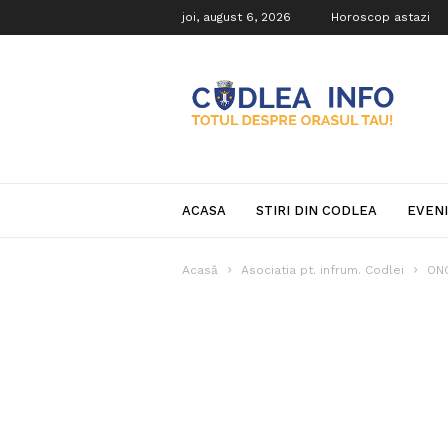
joi, august 6, 2026
Horoscop astazi
Codlea
Info
ACASA
STIRI DIN CODLEA
EVEN
Acasă
Asociatia pt. infrum. Codlei
ON