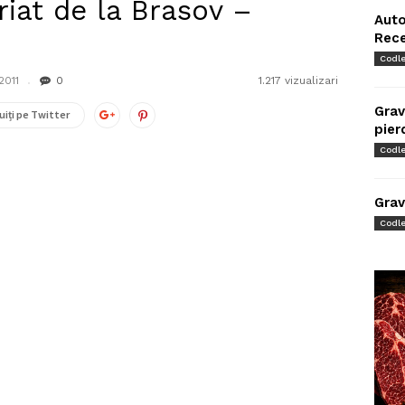
riat de la Brasov –
Auto
Rec
Codl
2011
0
1.217 vizualizari
Grav
uiți pe Twitter
pier
Codl
Grav
Codl