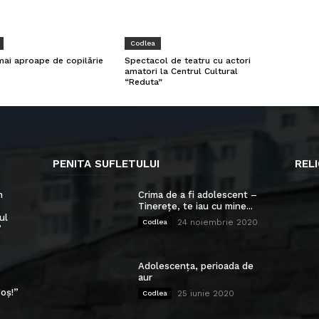
Codlea
mai aproape de copilărie
Spectacol de teatru cu actori
amatori la Centrul Cultural
“Reduta”
PENITA SUFLETULUI
RELI
n
Crima de a fi adolescent –
Tinerețe, te iau cu mine...
ul
24 noiembrie 2020
Codlea
”
Adolescența, perioada de
aur
oș!”
25 iunie 2020
Codlea