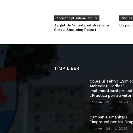
Asociatia pt. infrum. Codlei
Codlea
Târgul de Voluntariat Brașov la
Un pic 
Coresi Shopping Resort
TIMP LIBER
Colegiul Tehnic „Simio
Mehedinți Codlea”
implementează proiect
„Practica pentru viitor
31 iulie 2026
Codlea
Campanie umanitară
”Împreună pentru Drag
24 mai 2026
Codlea