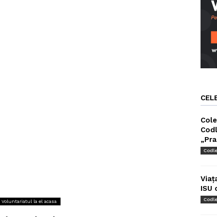
CEL
Cole
Codl
„Pra
Codl
Viaț
ISU 
Codl
Voluntariatul la el acasa