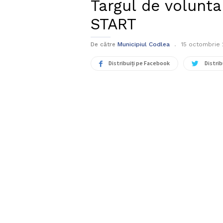
Targul de volunta
START
De către
Municipiul Codlea
15 octombrie 
Distribuiți pe Facebook
Distrib