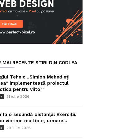
E MAI RECENTE STIRI DIN CODLEA
giul Tehnic „Simion Mehedinți
ea” implementează proiectul
ctica pentru viitor”
31 iulie 2026
ea
a la o secundă distanță: Exercițiu
cu victime multiple, urmare...
29 iulie 2026
ea