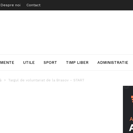
Despre noi
Contact
IMENTE
UTILE
SPORT
TIMP LIBER
ADMINISTRATIE
G
Targul de voluntariat de la Brasov – START