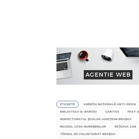
ETICHETE
AGENȚIA NAȚIONALĂ ANTI-DROG
BIBLIOTECA G. BARIȚIU
CARITAS
FAST 
INSPECTORATUL ȘCOLAR JUDEȚEAN BRAȘOV
MUZEUL CASA MUREŞENILOR
REȚEAUA CAN
TÂRGUL DE VOLUNTARIAT BRAȘOV