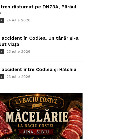
tren răsturnat pe DN73A, Pârâul
e
24 iulie 2026
ea
 accident în Codlea. Un tânăr și-a
dut viața
23 iulie 2026
ea
 accident între Codlea și Hălchiu
23 iulie 2026
ea