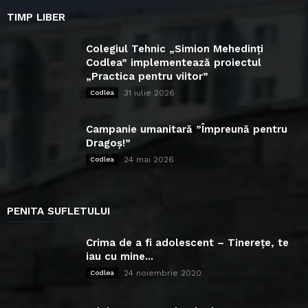
TIMP LIBER
Colegiul Tehnic „Simion Mehedinți
Codlea” implementează proiectul
„Practica pentru viitor”
31 iulie 2026
Codlea
Campanie umanitară ”Împreună pentru
Dragoș!”
24 mai 2026
Codlea
PENITA SUFLETULUI
Crima de a fi adolescent – Tinerețe, te
iau cu mine...
24 noiembrie 2020
Codlea