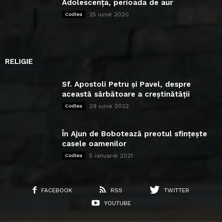
Adolescența, perioada de aur
25 iunie 2020
Codlea
RELIGIE
Sf. Apostoli Petru și Pavel, despre
această sărbătoare a creștinătății
29 iunie 2022
Codlea
În Ajun de Bobotează preotul sfințește
casele oamenilor
5 ianuarie 2021
Codlea
FACEBOOK
RSS
TWITTER
YOUTUBE