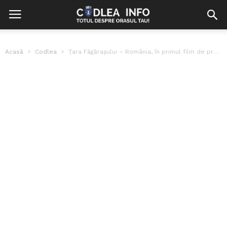
Acasă
Codlea
Țara Făgărașului – România, în primul film de promovare turistică