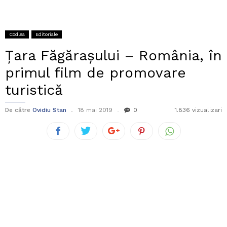
Codlea
Editoriale
Țara Făgărașului – România, în
primul film de promovare
turistică
De către
Ovidiu Stan
18 mai 2019
0
1.836 vizualizari