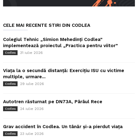
CELE MAI RECENTE STIRI DIN CODLEA
Colegiul Tehnic „Simion Mehedinți Codlea”
implementează proiectul „Practica pentru viitor”
31 iulie 2026
Codlea
Viața la o secundă distanță: Exercițiu ISU cu victime
multiple, urmare...
29 iulie 2026
Codlea
Autotren răsturnat pe DN73A, Pârâul Rece
24 iulie 2026
Codlea
Grav accident în Codlea. Un tânăr și-a pierdut viața
23 iulie 2026
Codlea