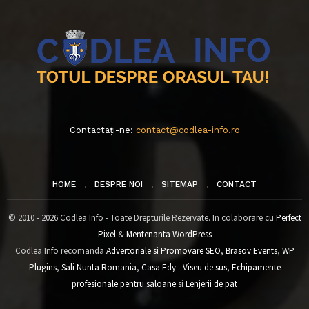
Contactați-ne:
contact@codlea-info.ro
HOME
DESPRE NOI
SITEMAP
CONTACT
© 2010 - 2026 Codlea Info - Toate Drepturile Rezervate. In colaborare cu
Perfect
Pixel
&
Mentenanta WordPress
Codlea Info recomanda
Advertoriale si Promovare SEO
,
Brasov Events
,
WP
Plugins
,
Sali Nunta Romania
,
Casa Edy - Viseu de sus
,
Echipamente
profesionale pentru saloane
si
Lenjerii de pat