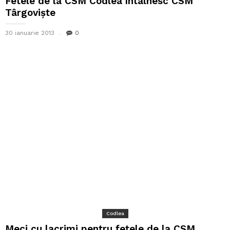
Fetele de la CSM Codlea întâlnesc CSM
Târgoviște
30 ianuarie 2013
0
Codlea
Meci cu lacrimi pentru fetele de la CSM