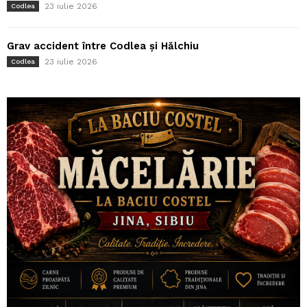
23 iulie 2026
Codlea
Grav accident între Codlea și Hălchiu
23 iulie 2026
Codlea