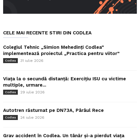
CELE MAI RECENTE STIRI DIN CODLEA
Colegiul Tehnic „Simion Mehedinți Codlea”
implementează proiectul „Practica pentru viitor”
31 iulie 2026
Codlea
Viața la o secundă distanță: Exercițiu ISU cu victime
multiple, urmare...
29 iulie 2026
Codlea
Autotren răsturnat pe DN73A, Pârâul Rece
24 iulie 2026
Codlea
Grav accident în Codlea. Un tânăr și-a pierdut viața