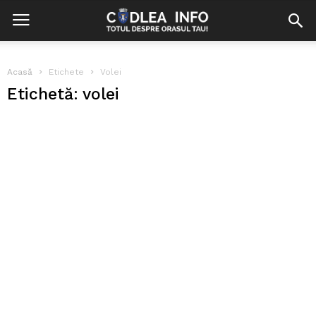
Acasă
Etichete
Volei
Etichetă: volei