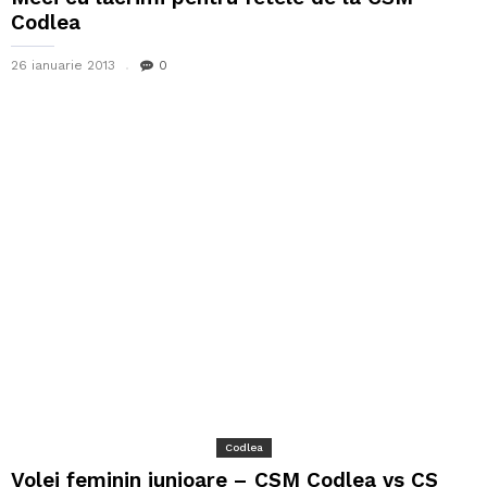
Codlea
26 ianuarie 2013
0
Codlea
Volei feminin junioare – CSM Codlea vs CS