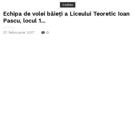
Codlea
Echipa de volei băieți a Liceului Teoretic Ioan
Pascu, locul 1...
27 februarie 2017
0