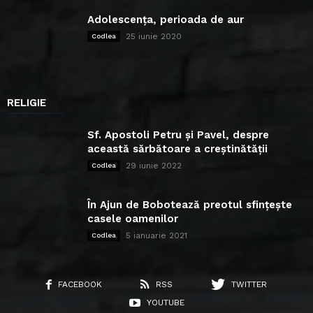
Adolescența, perioada de aur
25 iunie 2020
Codlea
RELIGIE
Sf. Apostoli Petru și Pavel, despre
această sărbătoare a creștinătății
29 iunie 2022
Codlea
În Ajun de Bobotează preotul sfințește
casele oamenilor
5 ianuarie 2021
Codlea
FACEBOOK
RSS
TWITTER
YOUTUBE