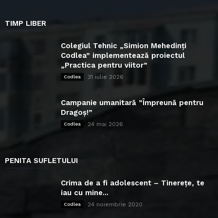
TIMP LIBER
Colegiul Tehnic „Simion Mehedinți
Codlea” implementează proiectul
„Practica pentru viitor”
31 iulie 2026
Codlea
Campanie umanitară ”Împreună pentru
Dragoș!”
24 mai 2026
Codlea
PENITA SUFLETULUI
Crima de a fi adolescent – Tinerețe, te
iau cu mine...
24 noiembrie 2020
Codlea