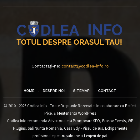
Contactați-ne:
contact@codlea-info.ro
HOME
DESPRE NOI
SITEMAP
CONTACT
© 2010 - 2026 Codlea Info - Toate Drepturile Rezervate. In colaborare cu
Perfect
Pixel
&
Mentenanta WordPress
Codlea Info recomanda
Advertoriale si Promovare SEO
,
Brasov Events
,
WP
Plugins
,
Sali Nunta Romania
,
Casa Edy - Viseu de sus
,
Echipamente
profesionale pentru saloane
si
Lenjerii de pat