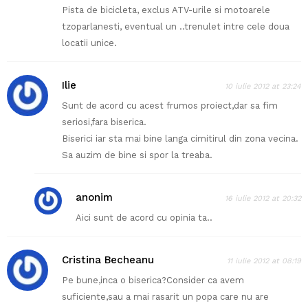
Pista de bicicleta, exclus ATV-urile si motoarele
tzoparlanesti, eventual un ..trenulet intre cele doua
locatii unice.
Ilie
10 iulie 2012 at 23:24
Sunt de acord cu acest frumos proiect,dar sa fim
seriosi,fara biserica.
Biserici iar sta mai bine langa cimitirul din zona vecina.
Sa auzim de bine si spor la treaba.
anonim
16 iulie 2012 at 20:32
Aici sunt de acord cu opinia ta..
Cristina Becheanu
11 iulie 2012 at 08:19
Pe bune,inca o biserica?Consider ca avem
suficiente,sau a mai rasarit un popa care nu are