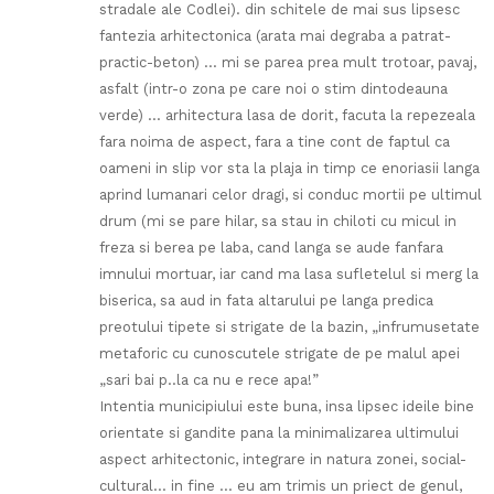
stradale ale Codlei). din schitele de mai sus lipsesc
fantezia arhitectonica (arata mai degraba a patrat-
practic-beton) … mi se parea prea mult trotoar, pavaj,
asfalt (intr-o zona pe care noi o stim dintodeauna
verde) … arhitectura lasa de dorit, facuta la repezeala
fara noima de aspect, fara a tine cont de faptul ca
oameni in slip vor sta la plaja in timp ce enoriasii langa
aprind lumanari celor dragi, si conduc mortii pe ultimul
drum (mi se pare hilar, sa stau in chiloti cu micul in
freza si berea pe laba, cand langa se aude fanfara
imnului mortuar, iar cand ma lasa sufletelul si merg la
biserica, sa aud in fata altarului pe langa predica
preotului tipete si strigate de la bazin, „infrumusetate
metaforic cu cunoscutele strigate de pe malul apei
„sari bai p..la ca nu e rece apa!”
Intentia municipiului este buna, insa lipsec ideile bine
orientate si gandite pana la minimalizarea ultimului
aspect arhitectonic, integrare in natura zonei, social-
cultural… in fine … eu am trimis un priect de genul,