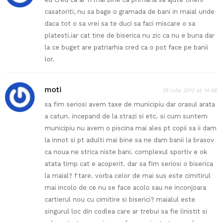
casatoriti, nu sa bage o gramada de bani in maial unde
daca tot o sa vrei sa te duci sa faci miscare o sa
platesti.iar cat tine de biserica nu zic ca nu e buna dar
la ce buget are patriarhia cred ca o pot face pe banii
lor.
moti
25 iulie 2012 at 14:56
sa fim seriosi avem taxe de municipiu dar orasul arata
a catun. incepand de la strazi si etc. si cum suntem
municipiu nu avem o piscina mai ales pt copii sa ii dam
la innot si pt adulti mai bine sa ne dam banii la brasov
ca noua ne strica niste bani. complexul sportiv e ok
atata timp cat e acoperit. dar sa fim seriosi o biserica
la maial? f tare. vorba celor de mai sus este cimitirul
mai incolo de ce nu se face acolo sau ne inconjoara
cartierul nou cu cimitire si biserici? maialul este
singurul loc din codlea care ar trebui sa fie linistit si