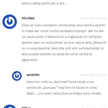
asta:)) adica peste ani si ani…
nicolae
8 iulie 2012 at 16:18
Este un lucru excelent constructia unui centru sportiv
in maial aer curat multa verdeata imprejur ,dar nu are
ce cauta acolo o biserica ori e rugaciune ori complex
sportiv sper ca noul primar sa ia in calcul asta ,deacord
cu o noua biserica( desi cite sint sint suficiente)dar in
alta locatie linistita nu plina de lume venita la
agrement!
anonim
16 iulie 2012 at 20:31
Daca tot vreti sa „betonati”zona verde si sa
construiti „buncare” mai bine le faceti in zona
Malin….(nu sunt rasist,doar protejez zona verde).