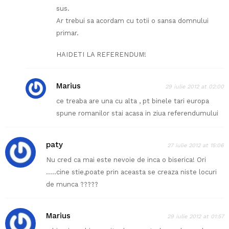
sus.
Ar trebui sa acordam cu totii o sansa domnului
primar.
HAIDETI LA REFERENDUM!
Marius
29 iulie 2012 at 02:00
ce treaba are una cu alta , pt binele tari europa
spune romanilor stai acasa in ziua referendumului
paty
27 iulie 2012 at 15:06
Nu cred ca mai este nevoie de inca o biserica! Ori
…..cine stie,poate prin aceasta se creaza niste locuri
de munca ?????
Marius
29 iulie 2012 at 01:57