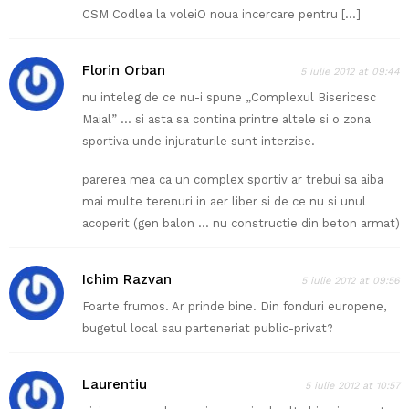
CSM Codlea la voleiO noua incercare pentru […]
Florin Orban
5 iulie 2012 at 09:44
nu inteleg de ce nu-i spune „Complexul Bisericesc
Maial” … si asta sa contina printre altele si o zona
sportiva unde injuraturile sunt interzise.
parerea mea ca un complex sportiv ar trebui sa aiba
mai multe terenuri in aer liber si de ce nu si unul
acoperit (gen balon … nu constructie din beton armat)
Ichim Razvan
5 iulie 2012 at 09:56
Foarte frumos. Ar prinde bine. Din fonduri europene,
bugetul local sau parteneriat public-privat?
Laurentiu
5 iulie 2012 at 10:57