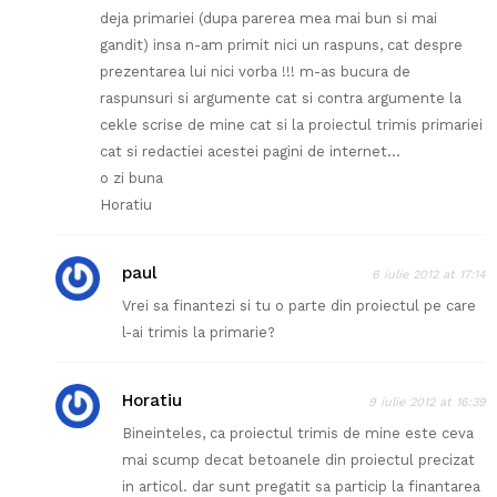
deja primariei (dupa parerea mea mai bun si mai
gandit) insa n-am primit nici un raspuns, cat despre
prezentarea lui nici vorba !!! m-as bucura de
raspunsuri si argumente cat si contra argumente la
cekle scrise de mine cat si la proiectul trimis primariei
cat si redactiei acestei pagini de internet…
o zi buna
Horatiu
paul
6 iulie 2012 at 17:14
Vrei sa finantezi si tu o parte din proiectul pe care
l-ai trimis la primarie?
Horatiu
9 iulie 2012 at 16:39
Bineinteles, ca proiectul trimis de mine este ceva
mai scump decat betoanele din proiectul precizat
in articol. dar sunt pregatit sa particip la finantarea