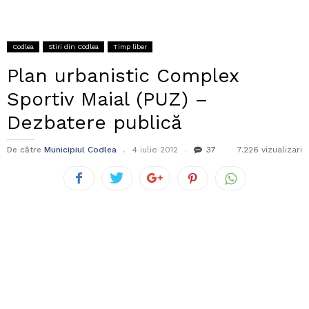
Codlea
Stiri din Codlea
Timp liber
Plan urbanistic Complex
Sportiv Maial (PUZ) –
Dezbatere publică
De către
Municipiul Codlea
4 iulie 2012
37
7.226 vizualizari