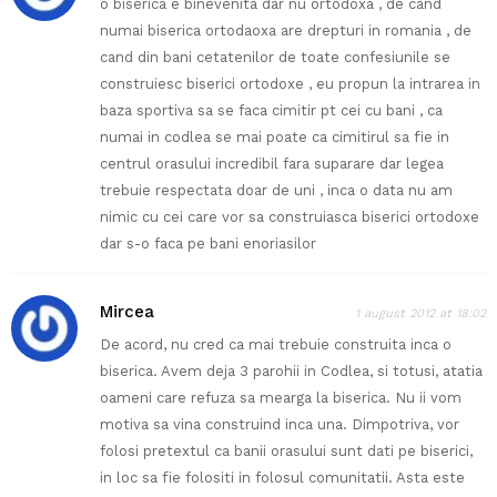
o biserica e binevenita dar nu ortodoxa , de cand
numai biserica ortodaoxa are drepturi in romania , de
cand din bani cetatenilor de toate confesiunile se
construiesc biserici ortodoxe , eu propun la intrarea in
baza sportiva sa se faca cimitir pt cei cu bani , ca
numai in codlea se mai poate ca cimitirul sa fie in
centrul orasului incredibil fara suparare dar legea
trebuie respectata doar de uni , inca o data nu am
nimic cu cei care vor sa construiasca biserici ortodoxe
dar s-o faca pe bani enoriasilor
Mircea
1 august 2012 at 18:02
De acord, nu cred ca mai trebuie construita inca o
biserica. Avem deja 3 parohii in Codlea, si totusi, atatia
oameni care refuza sa mearga la biserica. Nu ii vom
motiva sa vina construind inca una. Dimpotriva, vor
folosi pretextul ca banii orasului sunt dati pe biserici,
in loc sa fie folositi in folosul comunitatii. Asta este