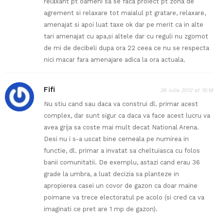
relaxant pt oameni sa se faca proiect pt zona de
agrement si relaxare tot maialul pt gratare, relaxare,
amenajat si apoi luat taxe ok dar pe merit ca in alte
tari amenajat cu apa,si altele dar cu reguli nu zgomot
de mi de decibeli dupa ora 22 ceea ce nu se respecta
nici macar fara amenajare adica la ora actuala.
Fifi
26 iulie 2012 at 15:18
Nu stiu cand sau daca va construi dl. primar acest
complex, dar sunt sigur ca daca va face acest lucru va
avea grija sa coste mai mult decat National Arena.
Desi nu i s-a uscat bine cerneala pe numirea in
functie, dl. primar a invatat sa cheltuiasca cu folos
banii comunitatii. De exemplu, astazi cand erau 36
grade la umbra, a luat decizia sa planteze in
apropierea casei un covor de gazon ca doar maine
poimane va trece electoratul pe acolo (si cred ca va
imaginati ce pret are 1 mp de gazon).