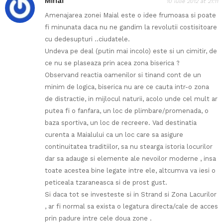
Mihai
10 iulie 2012 at 21:11
Amenajarea zonei Maial este o idee frumoasa si poate
fi minunata daca nu ne gandim la revolutii costisitoare
cu dedesupturi ..ciudatele.
Undeva pe deal (putin mai incolo) este si un cimitir, de
ce nu se plaseaza prin acea zona biserica ?
Observand reactia oamenilor si tinand cont de un
minim de logica, biserica nu are ce cauta intr-o zona
de distractie, in mijlocul naturii, acolo unde cel mult ar
putea fi o fanfara, un loc de plimbare/promenada, o
baza sportiva, un loc de recreere. Vad destinatia
curenta a Maialului ca un loc care sa asigure
continuitatea traditiilor, sa nu stearga istoria locurilor
dar sa adauge si elemente ale nevoilor moderne , insa
toate acestea bine legate intre ele, altcumva va iesi o
peticeala tzaraneasca si de prost gust.
Si daca tot se investeste si in Strand si Zona Lacurilor
, ar fi normal sa exista o legatura directa/cale de acces
prin padure intre cele doua zone .