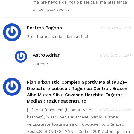
mai are nevoie de inca o biserica si mai ales langa
un complex sportiv.
Pestrea Bogdan
5 iulie 2012 at 01:13
Prea frumos sa fie adevarat !!!!!!
Astro Adrian
5 iulie 2012 at 12:44
Corect !
Plan urbanistic Complex Sportiv Maial (PUZ)–
Dezbatere publica : Regiunea Centru : Brasov
Alba Mures Sibiu Covasna Harghita Fagaras
Medias : regiuneacentru.ro
[…] multifuncţional (handbal, volei,
5 iulie 2012 at 07:41
baschet), în aer liber, alei accese, parcări şi zone
verzi.citeste toata stirea din Codlea-info.roRelated
Posts:STRONGESTMAN – Codlea 2012Victorie pentru