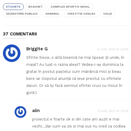
ETICHETE
BASCHET
COMPLEX SPORTIV MAIAL
DEZBATERE PUBLICA
HANDBAL
IVESTITIE CODLEA
VOLEI
37 COMENTARII
Briggite G
4 iulie 2012 at 23:52
Sfinte Sisoe, o altă biserică ne mai lipsea! Și unde, în
maial? Au luat-o razna aleșii? Vedea-i-aș duminica la
gratar în postul paștelui cum mănâncă mici și beau
bere iar clopotul anunță că iese preotul cu sfintele
daruri. Or să își facă semnul sfintei cruci cu micul în
gură:)
alin
5 iulie 2012 at 01:22
proiectul e foarte ok si din cate am auzit e mai
vechi…dar cum sa zis si mai sus nu cred ca codlea