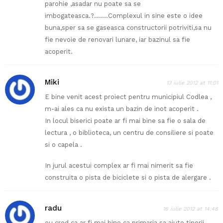
parohie ,asadar nu poate sa se
imbogateasca.?…….Complexul in sine este o idee
buna,sper sa se gaseasca constructorii potriviti,sa nu
fie nevoie de renovari lunare, iar bazinul sa fie
acoperit.
Miki
13 iulie 2012 at 11:01
E bine venit acest proiect pentru municipiul Codlea ,
m-ai ales ca nu exista un bazin de inot acoperit .
In locul biserici poate ar fi mai bine sa fie o sala de
lectura , o biblioteca, un centru de consiliere si poate
si o capela .
In jurul acestui complex ar fi mai nimerit sa fie
construita o pista de biciclete si o pista de alergare .
radu
16 iulie 2012 at 14:48
eu cred ca ar fi mai bine ca primaria sa ajute tinerii