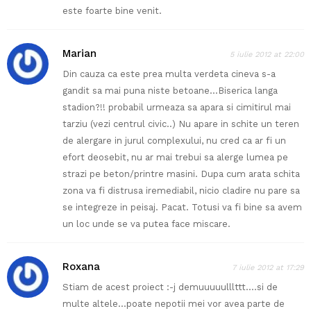
este foarte bine venit.
Marian
5 iulie 2012 at 22:00
Din cauza ca este prea multa verdeta cineva s-a
gandit sa mai puna niste betoane…Biserica langa
stadion?!! probabil urmeaza sa apara si cimitirul mai
tarziu (vezi centrul civic..) Nu apare in schite un teren
de alergare in jurul complexului, nu cred ca ar fi un
efort deosebit, nu ar mai trebui sa alerge lumea pe
strazi pe beton/printre masini. Dupa cum arata schita
zona va fi distrusa iremediabil, nicio cladire nu pare sa
se integreze in peisaj. Pacat. Totusi va fi bine sa avem
un loc unde se va putea face miscare.
Roxana
7 iulie 2012 at 17:29
Stiam de acest proiect :-j demuuuuulllttt….si de
multe altele…poate nepotii mei vor avea parte de