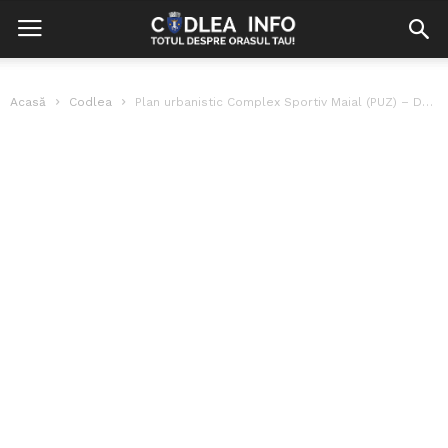
Acasă
Codlea
Plan urbanistic Complex Sportiv Maial (PUZ) – Dezbatere publică