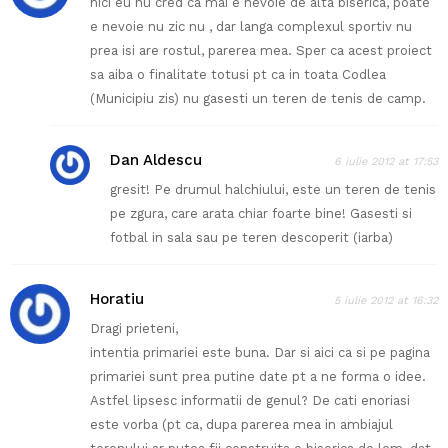
nici eu nu cred ca mai e nevoie de alta biserica, poate
e nevoie nu zic nu , dar langa complexul sportiv nu
prea isi are rostul, parerea mea. Sper ca acest proiect
sa aiba o finalitate totusi pt ca in toata Codlea
(Municipiu zis) nu gasesti un teren de tenis de camp.
Dan Aldescu
6 iulie 2012 at 17:53
gresit! Pe drumul halchiului, este un teren de tenis
pe zgura, care arata chiar foarte bine! Gasesti si
fotbal in sala sau pe teren descoperit (iarba)
Horatiu
5 iulie 2012 at 16:32
Dragi prieteni,
intentia primariei este buna. Dar si aici ca si pe pagina
primariei sunt prea putine date pt a ne forma o idee.
Astfel lipsesc informatii de genul? De cati enoriasi
este vorba (pt ca, dupa parerea mea in ambiajul