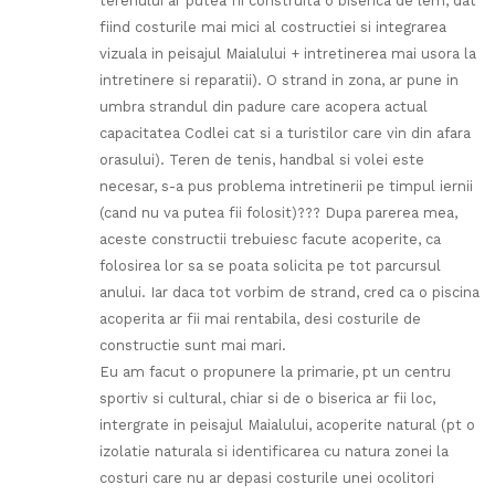
terenului ar putea fii construita o biserica de lem, dat
fiind costurile mai mici al costructiei si integrarea
vizuala in peisajul Maialului + intretinerea mai usora la
intretinere si reparatii). O strand in zona, ar pune in
umbra strandul din padure care acopera actual
capacitatea Codlei cat si a turistilor care vin din afara
orasului). Teren de tenis, handbal si volei este
necesar, s-a pus problema intretinerii pe timpul iernii
(cand nu va putea fii folosit)??? Dupa parerea mea,
aceste constructii trebuiesc facute acoperite, ca
folosirea lor sa se poata solicita pe tot parcursul
anului. Iar daca tot vorbim de strand, cred ca o piscina
acoperita ar fii mai rentabila, desi costurile de
constructie sunt mai mari.
Eu am facut o propunere la primarie, pt un centru
sportiv si cultural, chiar si de o biserica ar fii loc,
intergrate in peisajul Maialului, acoperite natural (pt o
izolatie naturala si identificarea cu natura zonei la
costuri care nu ar depasi costurile unei ocolitori