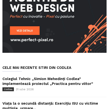
CELE MAI RECENTE STIRI DIN CODLEA
Colegiul Tehnic „Simion Mehedinți Codlea”
implementează proiectul „Practica pentru viitor”
31 iulie 2026
Codlea
Viața la o secundă distanță: Exercițiu ISU cu victime
multiple, urmare...