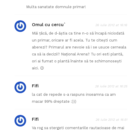
Multa sanatate domnule primar!
Omul cu cercu`
26 iulie 2012 at 16:16
Măi țâcă, de d-ăștia ca tine n-o să încapă niciodată
un primar, oricare ar fi acela. Tu te citești cum
aberezi? Primarul are nevoie să i se usuce cerneala
ca să ia decizii? Național Arena? Tu ori esti plantă,
ori ai fumat o plantă înainte să te schimonosești
aici. 😉
Fifi
26 iulie 2012 at 16:25
la cat de repede s-a raspuns inseamna ca am
macar 99% dreptate :)))
Fifi
26 iulie 2012 at 16:51
Va rog sa stergeti comentariile rautacioase de mai