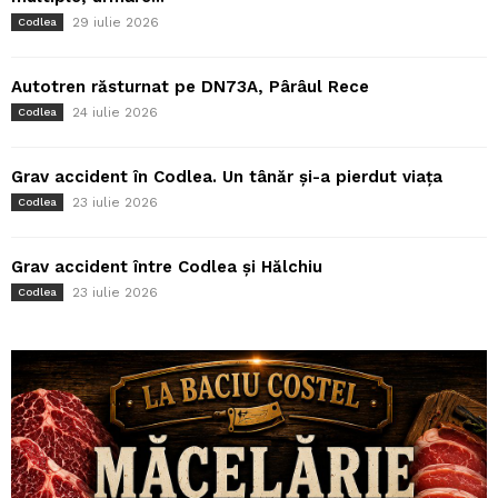
29 iulie 2026
Codlea
Autotren răsturnat pe DN73A, Pârâul Rece
24 iulie 2026
Codlea
Grav accident în Codlea. Un tânăr și-a pierdut viața
23 iulie 2026
Codlea
Grav accident între Codlea și Hălchiu
23 iulie 2026
Codlea