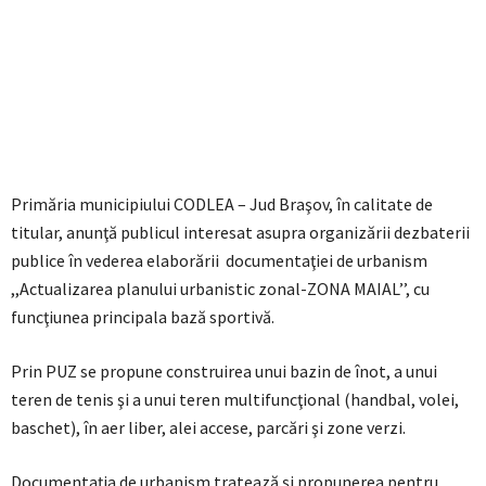
Primăria municipiului CODLEA – Jud Braşov, în calitate de
titular, anunţă publicul interesat asupra organizării dezbaterii
publice în vederea elaborării documentaţiei de urbanism
,,Actualizarea planului urbanistic zonal-ZONA MAIAL’’, cu
funcţiunea principala bază sportivă.
Prin PUZ se propune construirea unui bazin de înot, a unui
teren de tenis şi a unui teren multifuncţional (handbal, volei,
baschet), în aer liber, alei accese, parcări şi zone verzi.
Documentaţia de urbanism tratează şi propunerea pentru