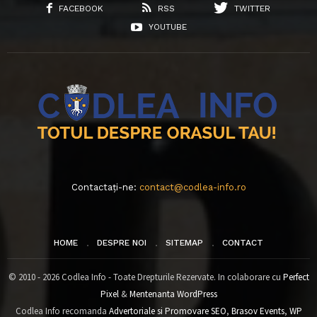
FACEBOOK
RSS
TWITTER
YOUTUBE
Contactați-ne:
contact@codlea-info.ro
HOME
DESPRE NOI
SITEMAP
CONTACT
© 2010 - 2026 Codlea Info - Toate Drepturile Rezervate. In colaborare cu
Perfect
Pixel
&
Mentenanta WordPress
Codlea Info recomanda
Advertoriale si Promovare SEO
,
Brasov Events
,
WP