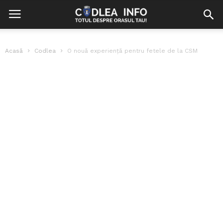
Acasă
Codlea
O nouă experiență pentru fetele de la CSM