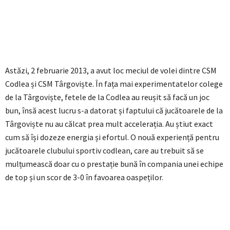
Astăzi, 2 februarie 2013, a avut loc meciul de volei dintre CSM
Codlea și CSM Târgoviște. În fața mai experimentatelor colege
de la Târgoviște, fetele de la Codlea au reușit să facă un joc
bun, însă acest lucru s-a datorat și faptului că jucătoarele de la
Târgoviște nu au călcat prea mult accelerația. Au știut exact
cum să își dozeze energia și efortul. O nouă experiență pentru
jucătoarele clubului sportiv codlean, care au trebuit să se
mulțumească doar cu o prestație bună în compania unei echipe
de top și un scor de 3-0 în favoarea oaspeților.