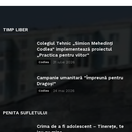
TIMP LIBER
Colegiul Tehnic „Simion Mehedinți
Codlea” implementează proiectul
„Practica pentru viitor”
31 iulie 2026
Codlea
Campanie umanitară ”Împreună pentru
Dragoș!”
24 mai 2026
Codlea
PENITA SUFLETULUI
Crima de a fi adolescent – Tinerețe, te