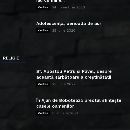
iau cu mine...
24 noiembrie 2020
Codlea
Adolescența, perioada de aur
25 iunie 2020
Codlea
RELIGIE
Sf. Apostoli Petru și Pavel, despre
această sărbătoare a creștinătății
29 iunie 2022
Codlea
În Ajun de Bobotează preotul sfințește
casele oamenilor
5 ianuarie 2021
Codlea