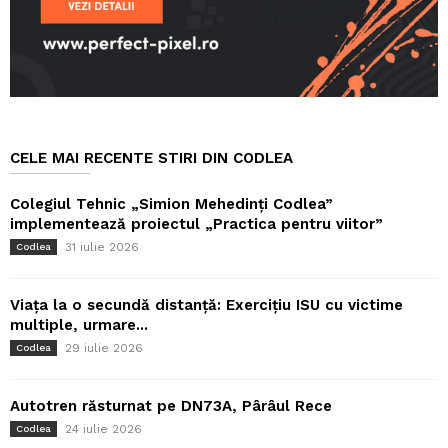
CELE MAI RECENTE STIRI DIN CODLEA
Colegiul Tehnic „Simion Mehedinți Codlea”
implementează proiectul „Practica pentru viitor”
31 iulie 2026
Codlea
Viața la o secundă distanță: Exercițiu ISU cu victime
multiple, urmare...
29 iulie 2026
Codlea
Autotren răsturnat pe DN73A, Pârâul Rece
24 iulie 2026
Codlea