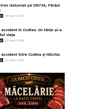
tren răsturnat pe DN73A, Pârâul
e
24 iulie 2026
ea
 accident în Codlea. Un tânăr și-a
dut viața
23 iulie 2026
ea
 accident între Codlea și Hălchiu
23 iulie 2026
ea