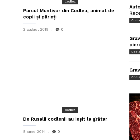
Codlea
Auto
Parcul Muntișor din Codlea, animat de
Rec
copii și părinți
Codl
2 august 2019
0
Grav
pier
Codl
Grav
Codl
Codlea
De Rusalii codlenii au ieșit la grătar
8 iunie 2014
0