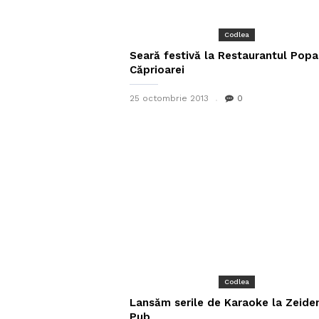
Codlea
Seară festivă la Restaurantul Popa
Căprioarei
25 octombrie 2013
0
Codlea
Lansăm serile de Karaoke la Zeide
Pub