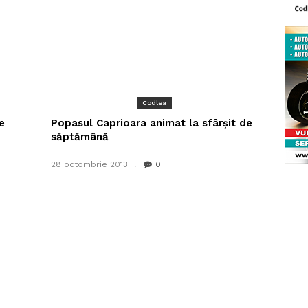
Codlea
e
Popasul Caprioara animat la sfârșit de
săptămână
28 octombrie 2013
0