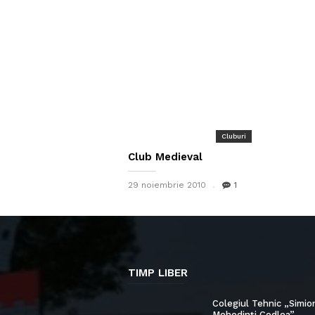
Cluburi
Club Medieval
29 noiembrie 2010
1
TIMP LIBER
Colegiul Tehnic „Simio
Mehedinți Codlea”