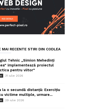
E MAI RECENTE STIRI DIN CODLEA
giul Tehnic „Simion Mehedinți
ea” implementează proiectul
ctica pentru viitor”
31 iulie 2026
ea
a la o secundă distanță: Exercițiu
cu victime multiple, urmare...
29 iulie 2026
ea