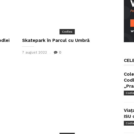
Codlea
odlei
Skatepark în Parcul cu Umbră
7 august 2022
0
CEL
Cole
Codl
„Pra
Codl
Viaț
ISU 
Codl