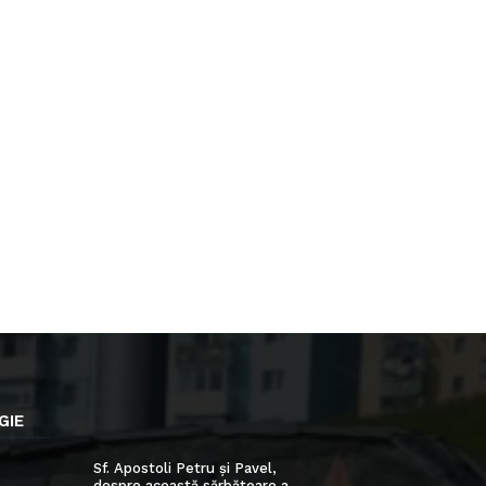
GIE
Sf. Apostoli Petru și Pavel,
despre această sărbătoare a