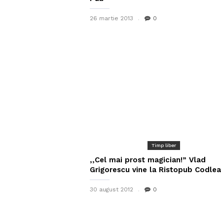
26 martie 2013
0
Timp liber
,,Cel mai prost magician!” Vlad
Grigorescu vine la Ristopub Codlea
30 august 2012
0