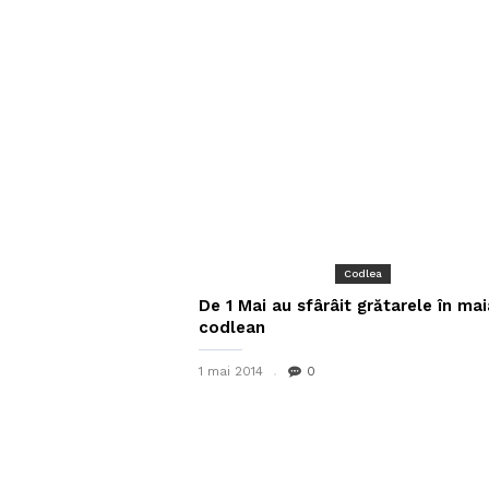
Codlea
De 1 Mai au sfârâit grătarele în mai
codlean
1 mai 2014
0