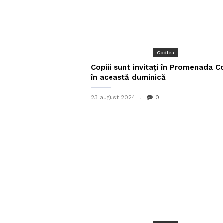
Codlea
Copiii sunt invitați în Promenada C
în această duminică
23 august 2024
0