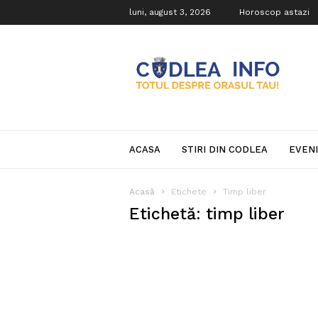
luni, august 3, 2026
Horoscop astazi
Codlea
Info
ACASA
STIRI DIN CODLEA
EVEN
Acasă
Etichete
Timp liber
Etichetă: timp liber