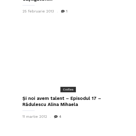
25 februarie 2013
1
Codlea
Și noi avem talent – Episodul 17 –
Rădulescu Alina Mihaela
11 martie 2012
4