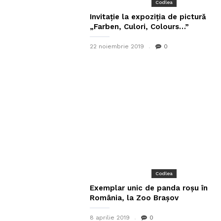
Codlea
Invitație la expoziția de pictură
„Farben, Culori, Colours…”
22 noiembrie 2019
0
Codlea
Exemplar unic de panda roșu în
România, la Zoo Brașov
8 aprilie 2019
0