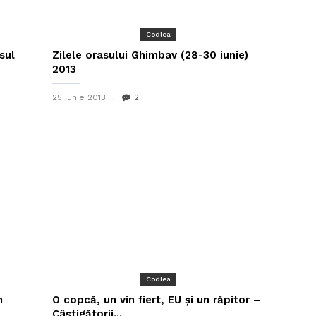
Codlea
sul
Zilele orasului Ghimbav (28-30 iunie)
2013
25 iunie 2013
2
Codlea
n
O copcă, un vin fiert, EU și un răpitor –
Câștigătorii...