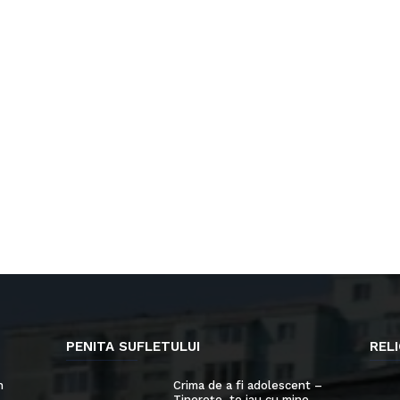
PENITA SUFLETULUI
RELI
n
Crima de a fi adolescent –
Tinerețe, te iau cu mine...