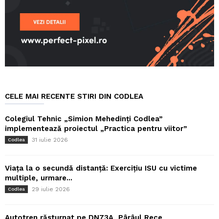
CELE MAI RECENTE STIRI DIN CODLEA
Colegiul Tehnic „Simion Mehedinți Codlea”
implementează proiectul „Practica pentru viitor”
31 iulie 2026
Codlea
Viața la o secundă distanță: Exercițiu ISU cu victime
multiple, urmare...
29 iulie 2026
Codlea
Autotren răsturnat pe DN73A, Pârâul Rece