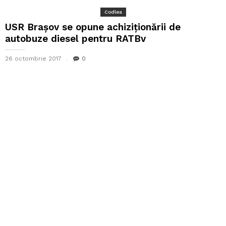
Codlea
USR Brașov se opune achiziționării de
autobuze diesel pentru RATBv
26 octombrie 2017
0