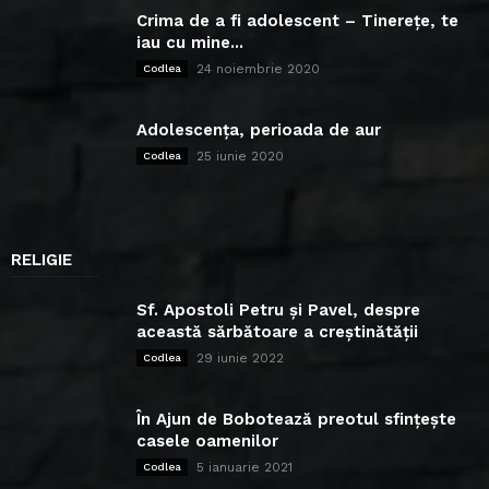
Crima de a fi adolescent – Tinerețe, te
iau cu mine...
24 noiembrie 2020
Codlea
Adolescența, perioada de aur
25 iunie 2020
Codlea
RELIGIE
Sf. Apostoli Petru și Pavel, despre
această sărbătoare a creștinătății
29 iunie 2022
Codlea
În Ajun de Bobotează preotul sfințește
casele oamenilor
5 ianuarie 2021
Codlea