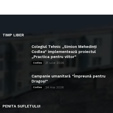
TIMP LIBER
Colegiul Tehnic „Simion Mehedinți
Codlea” implementează proiectul
„Practica pentru viitor”
31 iulie 2026
Codlea
Campanie umanitară ”Împreună pentru
Dragoș!”
24 mai 2026
Codlea
PENITA SUFLETULUI