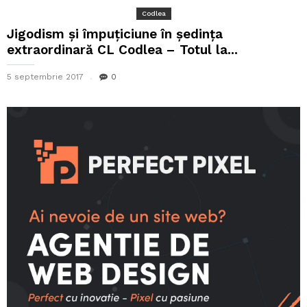
Codlea
Jigodism și împuțiciune în ședința
extraordinară CL Codlea – Totul la...
5 septembrie 2017
0