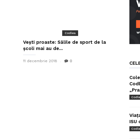
Codlea
Vești proaste: Sălile de sport de la
școli mai au de...
11 decembrie 2018
0
CEL
Cole
Codl
„Pra
Codl
Viaț
ISU 
Codl