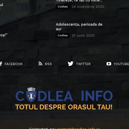
Tinerețe, te iau cu mine...
ul
24 noiembrie 2020
Codlea
”
Adolescența, perioada de
aur
oș!”
25 iunie 2020
Codlea
FACEBOOK
RSS
TWITTER
YOUTUB