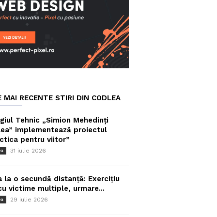
E MAI RECENTE STIRI DIN CODLEA
giul Tehnic „Simion Mehedinți
ea” implementează proiectul
ctica pentru viitor”
31 iulie 2026
ea
a la o secundă distanță: Exercițiu
cu victime multiple, urmare...
29 iulie 2026
ea