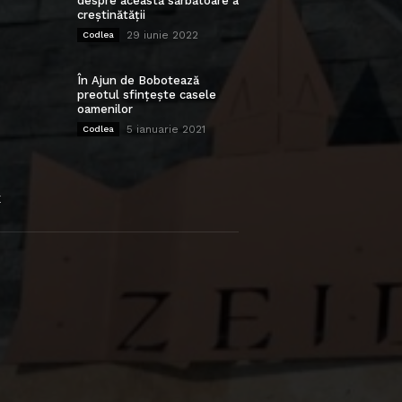
despre această sărbătoare a
creștinătății
29 iunie 2022
Codlea
În Ajun de Bobotează
preotul sfințește casele
oamenilor
5 ianuarie 2021
Codlea
E