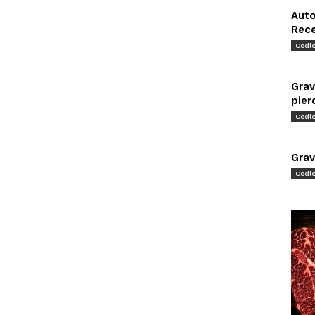
Auto
Rec
Codl
Grav
pier
Codl
Grav
Codl