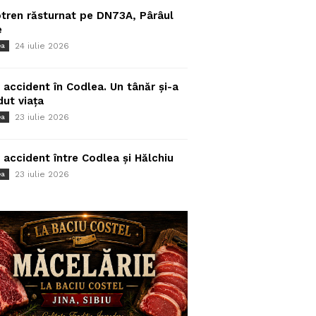
tren răsturnat pe DN73A, Pârâul
e
24 iulie 2026
ea
 accident în Codlea. Un tânăr și-a
dut viața
23 iulie 2026
ea
 accident între Codlea și Hălchiu
23 iulie 2026
ea