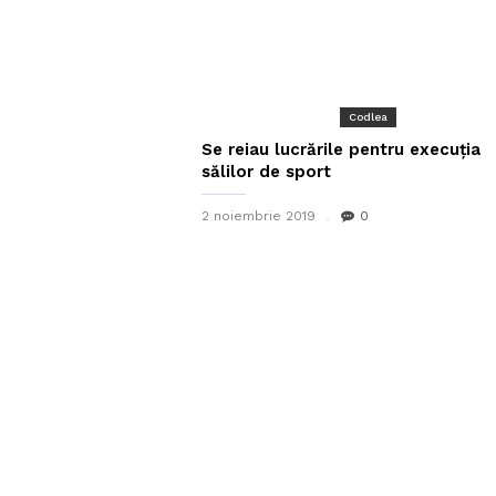
Codlea
Se reiau lucrările pentru execuția
sălilor de sport
2 noiembrie 2019
0