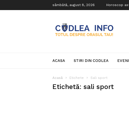
sâmbătă, august 8, 2026
Horoscop as
Codlea
Info
ACASA
STIRI DIN CODLEA
EVEN
Acasă
Etichete
Sali sport
Etichetă: sali sport