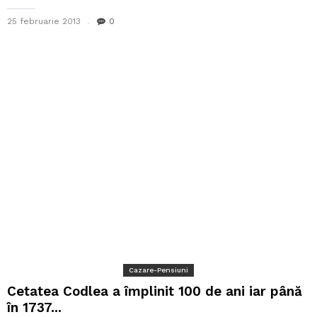
25 februarie 2013
0
Cazare-Pensiuni
Cetatea Codlea a împlinit 100 de ani iar până
în 1737...