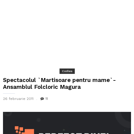
Codlea
Spectacolul `Martisoare pentru mame`-
Ansamblul Folcloric Magura
26 februarie 2011
11