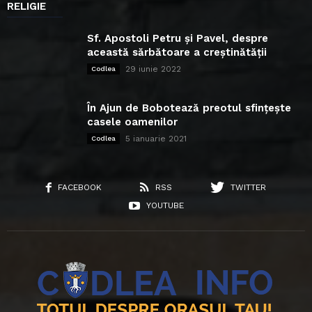
RELIGIE
Sf. Apostoli Petru și Pavel, despre
această sărbătoare a creștinătății
29 iunie 2022
Codlea
În Ajun de Bobotează preotul sfințește
casele oamenilor
5 ianuarie 2021
Codlea
FACEBOOK
RSS
TWITTER
YOUTUBE