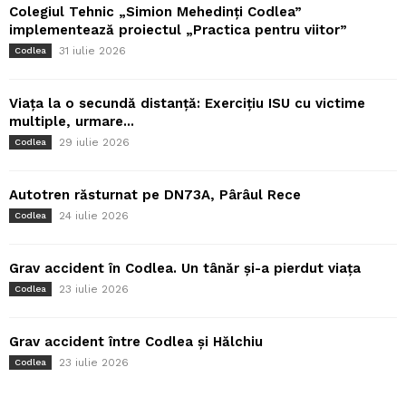
Colegiul Tehnic „Simion Mehedinți Codlea”
implementează proiectul „Practica pentru viitor”
31 iulie 2026
Codlea
Viața la o secundă distanță: Exercițiu ISU cu victime
multiple, urmare...
29 iulie 2026
Codlea
Autotren răsturnat pe DN73A, Pârâul Rece
24 iulie 2026
Codlea
Grav accident în Codlea. Un tânăr și-a pierdut viața
23 iulie 2026
Codlea
Grav accident între Codlea și Hălchiu
23 iulie 2026
Codlea