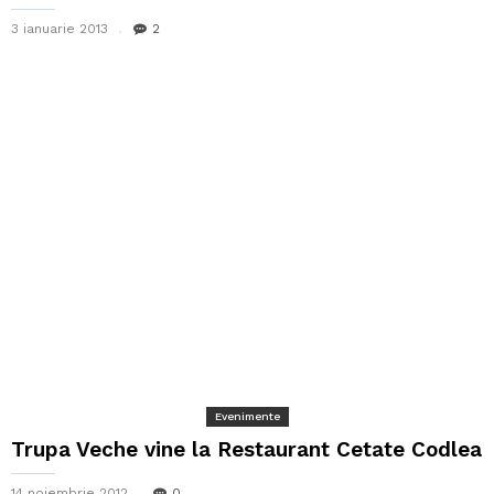
3 ianuarie 2013
2
Evenimente
Trupa Veche vine la Restaurant Cetate Codlea
14 noiembrie 2012
0