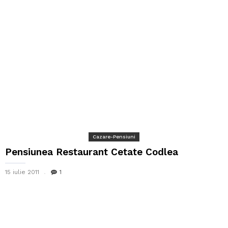
Cazare-Pensiuni
Pensiunea Restaurant Cetate Codlea
15 iulie 2011
1