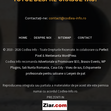
Contactați-ne:
contact@codlea-info.ro
HOME
DESPRE NOI
SITEMAP
CONTACT
© 2010 - 2026 Codlea Info - Toate Drepturile Rezervate. In colaborare cu
Perfect
Pixel
&
Mentenanta WordPress
Codlea Info recomanda
Advertoriale si Promovare SEO
,
Brasov Events
,
WP
Plugins
,
Sali Nunta Romania
,
Casa Edy - Viseu de sus
,
Echipamente
profesionale pentru saloane
si
Lenjerii de pat
Reproducerea integrala sau partiala a materialelor de pe acest site este permisa
numai cu acordul Codlea-Info.ro.
PREZENTI IN