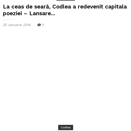
La ceas de seară, Codlea a redevenit capitala
poeziei – Lansare...
25 ianuarie 2014
1
Codlea