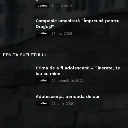
31 iulie 2026
Codlea
Campanie umanitară ”Împreună pentru
Dragoș!”
24 mai 2026
Codlea
PENITA SUFLETULUI
Crima de a fi adolescent – Tinerețe, te
iau cu mine...
24 noiembrie 2020
Codlea
Adolescența, perioada de aur
25 iunie 2020
Codlea