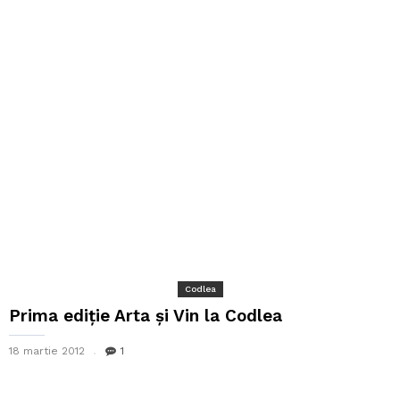
Codlea
Prima ediţie Arta şi Vin la Codlea
18 martie 2012
1