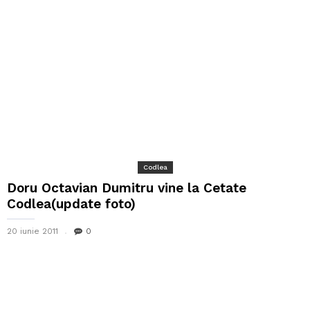
Codlea
Doru Octavian Dumitru vine la Cetate
Codlea(update foto)
20 iunie 2011
0