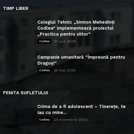
TIMP LIBER
Colegiul Tehnic „Simion Mehedinți
Codlea” implementează proiectul
„Practica pentru viitor”
31 iulie 2026
Codlea
Campanie umanitară ”Împreună pentru
Dragoș!”
24 mai 2026
Codlea
PENITA SUFLETULUI
Crima de a fi adolescent – Tinerețe, te
iau cu mine...
24 noiembrie 2020
Codlea