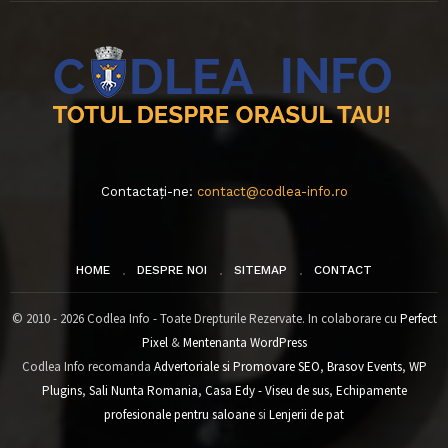
Contactați-ne:
contact@codlea-info.ro
HOME
DESPRE NOI
SITEMAP
CONTACT
© 2010 - 2026 Codlea Info - Toate Drepturile Rezervate. In colaborare cu
Perfect
Pixel
&
Mentenanta WordPress
Codlea Info recomanda
Advertoriale si Promovare SEO
,
Brasov Events
,
WP
Plugins
,
Sali Nunta Romania
,
Casa Edy - Viseu de sus
,
Echipamente
profesionale pentru saloane
si
Lenjerii de pat