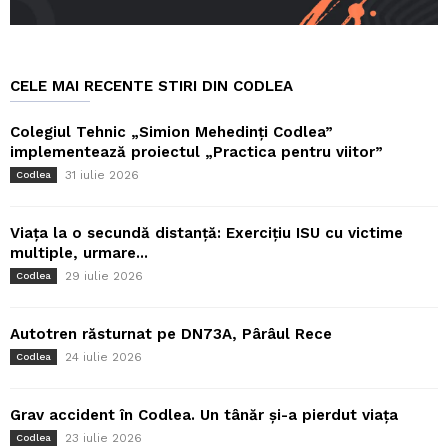
CELE MAI RECENTE STIRI DIN CODLEA
Colegiul Tehnic „Simion Mehedinți Codlea”
implementează proiectul „Practica pentru viitor”
31 iulie 2026
Codlea
Viața la o secundă distanță: Exercițiu ISU cu victime
multiple, urmare...
29 iulie 2026
Codlea
Autotren răsturnat pe DN73A, Pârâul Rece
24 iulie 2026
Codlea
Grav accident în Codlea. Un tânăr și-a pierdut viața
23 iulie 2026
Codlea