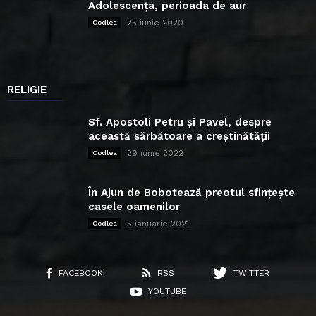
Adolescența, perioada de aur
25 iunie 2020
Codlea
RELIGIE
Sf. Apostoli Petru și Pavel, despre
această sărbătoare a creștinătății
29 iunie 2022
Codlea
În Ajun de Bobotează preotul sfințește
casele oamenilor
5 ianuarie 2021
Codlea
FACEBOOK
RSS
TWITTER
YOUTUBE