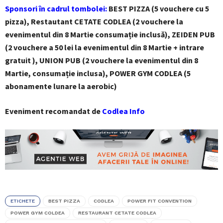
Sponsori în cadrul tombolei:
BEST PIZZA (5 vouchere cu 5
pizza), Restautant CETATE CODLEA (2 vouchere la
evenimentul din 8 Martie consumație inclusă), ZEIDEN PUB
(2 vouchere a 50 lei la evenimentul din 8 Martie + intrare
gratuit ), UNION PUB (2 vouchere la evenimentul din 8
Martie, consumație inclusa), POWER GYM CODLEA (5
abonamente lunare la aerobic)
Eveniment recomandat de
Codlea Info
ETICHETE
BEST PIZZA
CODLEA
POWER FIT CONVENTION
POWER GYM COLDEA
RESTAURANT CETATE CODLEA