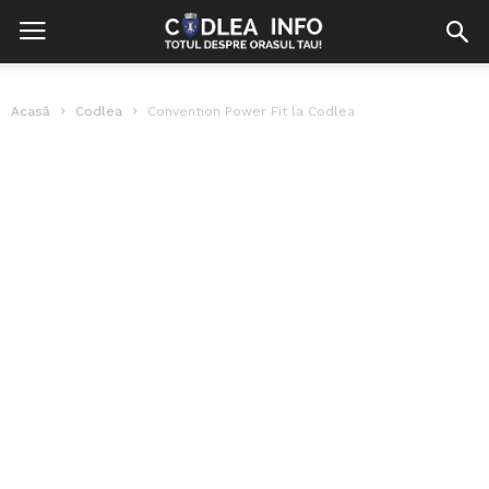
Acasă
Codlea
Convention Power Fit la Codlea