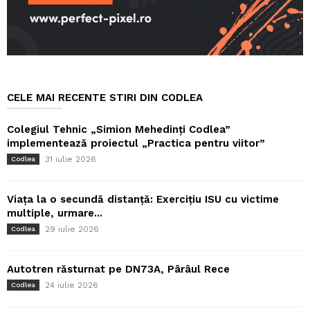
CELE MAI RECENTE STIRI DIN CODLEA
Colegiul Tehnic „Simion Mehedinți Codlea”
implementează proiectul „Practica pentru viitor”
31 iulie 2026
Codlea
Viața la o secundă distanță: Exercițiu ISU cu victime
multiple, urmare...
29 iulie 2026
Codlea
Autotren răsturnat pe DN73A, Pârâul Rece
24 iulie 2026
Codlea