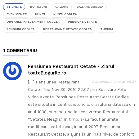
ETICHETE
BOTEZURI
CAZARE
CAZARE CODLEA
EVENIMENTE
NUNTI
NUNTI CODLEA
ORGANIZARI EVENIMENT CODLEA
PENSIUNE CETATE
PENSIUNI CODLEA
RESTAURANT CETATE CODLEA
TURISM
1 COMENTARIU
Pensiunea Restaurant Cetate - Ziarul
toateBlogurile.ro
[…] Pensiunea Restaurant
2 decembrie 2010 at 09:34
Cetate Tue Nov 30, 2010 22:07 pm Realizare Foto
Video Axente Pensiunea Restaurant Cetate Codlea
este situata in centrul istoric al orasului si dateaza din
anul 1838, numindu-se la acea vreme Restaurantul
“Cetatea Neagra”. In timp, s-au facut anumite
modificari, astfel incat, in anul 2007 Pensiunea
Restaurant Cetate, a ajuns la un inalt nivel de confort