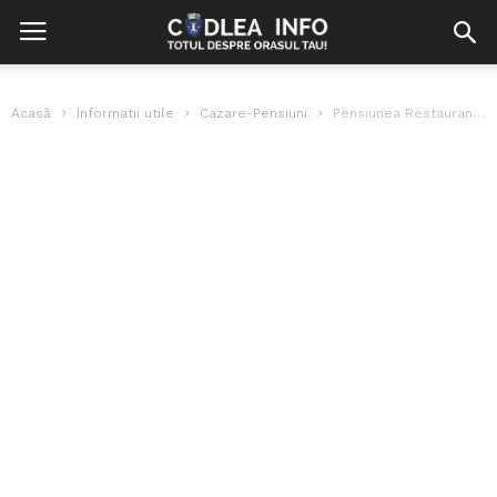
Acasă
Informatii utile
Cazare-Pensiuni
Pensiunea Restaurant Cetate Codlea