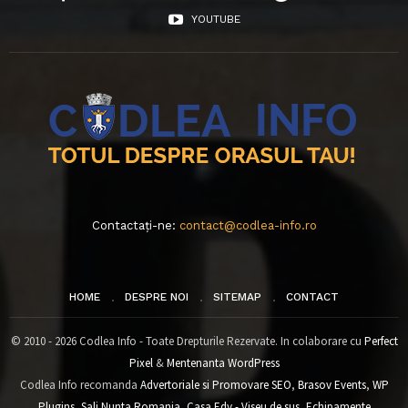
YOUTUBE
Contactați-ne:
contact@codlea-info.ro
HOME
DESPRE NOI
SITEMAP
CONTACT
© 2010 - 2026 Codlea Info - Toate Drepturile Rezervate. In colaborare cu
Perfect
Pixel
&
Mentenanta WordPress
Codlea Info recomanda
Advertoriale si Promovare SEO
,
Brasov Events
,
WP
Plugins
,
Sali Nunta Romania
,
Casa Edy - Viseu de sus
,
Echipamente