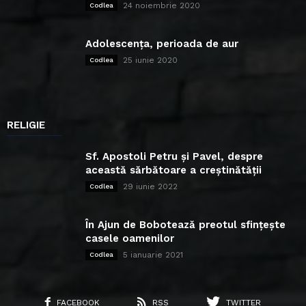
24 noiembrie 2020
Codlea
Adolescența, perioada de aur
25 iunie 2020
Codlea
RELIGIE
Sf. Apostoli Petru și Pavel, despre
această sărbătoare a creștinătății
29 iunie 2022
Codlea
În Ajun de Bobotează preotul sfințește
casele oamenilor
5 ianuarie 2021
Codlea
FACEBOOK
RSS
TWITTER