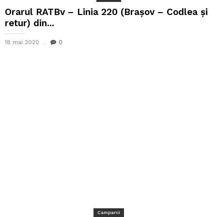
Orarul RATBv – Linia 220 (Brașov – Codlea și
retur) din...
18 mai 2020
0
Campanii