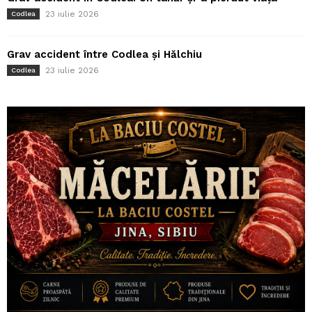
23 iulie 2026
Codlea
Grav accident între Codlea și Hălchiu
23 iulie 2026
Codlea