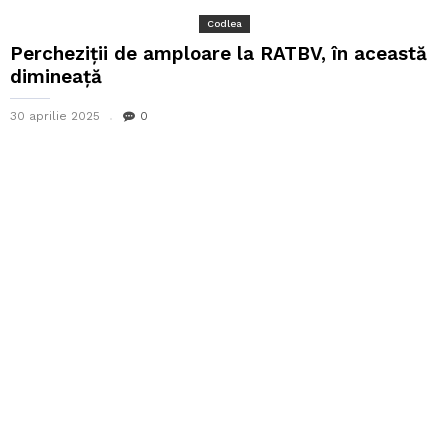
Codlea
Percheziții de amploare la RATBV, în această
dimineață
30 aprilie 2025
0