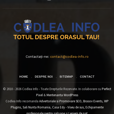
Contactați-ne:
contact@codlea-info.ro
HOME
DESPRE NOI
SITEMAP
CONTACT
© 2010 - 2026 Codlea Info - Toate Drepturile Rezervate. In colaborare cu
Perfect
Pixel
&
Mentenanta WordPress
Codlea Info recomanda
Advertoriale si Promovare SEO
,
Brasov Events
,
WP
Plugins
,
Sali Nunta Romania
,
Casa Edy - Viseu de sus
,
Echipamente
profesionale pentru saloane
si
Lenjerii de pat