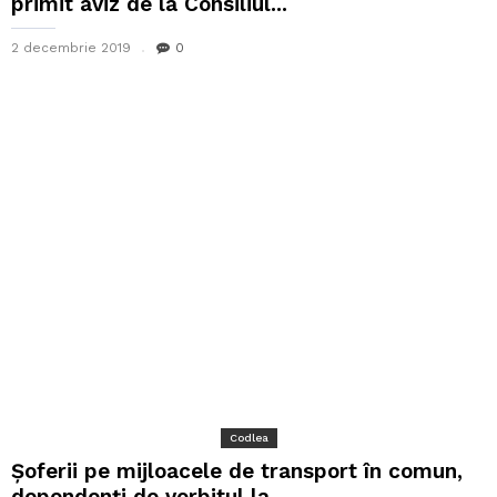
primit aviz de la Consiliul...
2 decembrie 2019
0
Codlea
Șoferii pe mijloacele de transport în comun,
dependenți de vorbitul la...