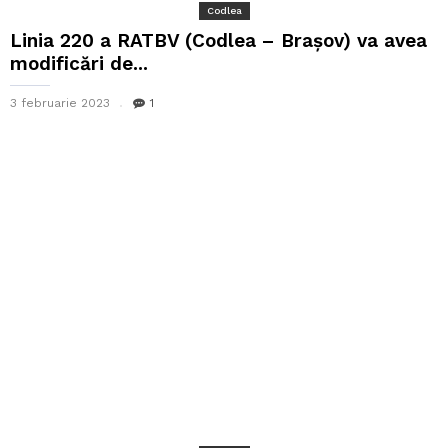
Codlea
Linia 220 a RATBV (Codlea – Brașov) va avea
modificări de...
3 februarie 2023
1