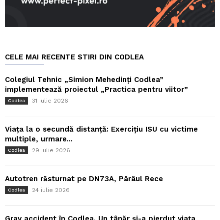
CELE MAI RECENTE STIRI DIN CODLEA
Colegiul Tehnic „Simion Mehedinți Codlea”
implementează proiectul „Practica pentru viitor”
31 iulie 2026
Codlea
Viața la o secundă distanță: Exercițiu ISU cu victime
multiple, urmare...
29 iulie 2026
Codlea
Autotren răsturnat pe DN73A, Pârâul Rece
24 iulie 2026
Codlea
Grav accident în Codlea. Un tânăr și-a pierdut viața