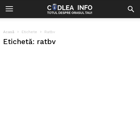
Acasă
Etichete
Ratbv
Etichetă: ratbv