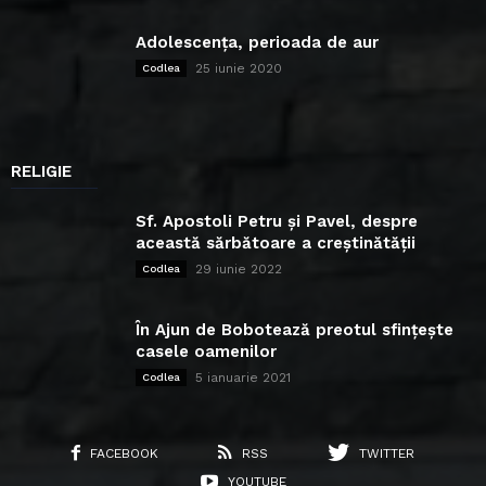
Adolescența, perioada de aur
25 iunie 2020
Codlea
RELIGIE
Sf. Apostoli Petru și Pavel, despre
această sărbătoare a creștinătății
29 iunie 2022
Codlea
În Ajun de Bobotează preotul sfințește
casele oamenilor
5 ianuarie 2021
Codlea
FACEBOOK
RSS
TWITTER
YOUTUBE