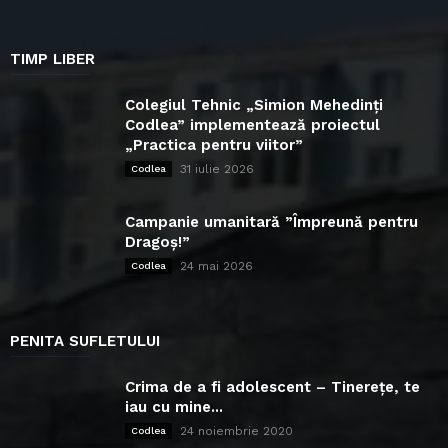
TIMP LIBER
Colegiul Tehnic „Simion Mehedinți
Codlea” implementează proiectul
„Practica pentru viitor”
31 iulie 2026
Codlea
Campanie umanitară ”Împreună pentru
Dragoș!”
24 mai 2026
Codlea
PENITA SUFLETULUI
Crima de a fi adolescent – Tinerețe, te
iau cu mine...
24 noiembrie 2020
Codlea