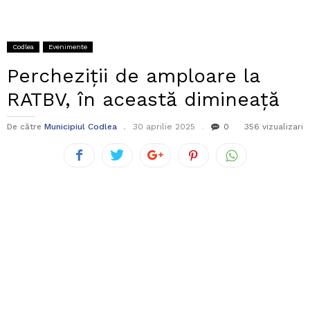
Codlea
Evenimente
Percheziții de amploare la
RATBV, în această dimineață
De către
Municipiul Codlea
30 aprilie 2025
0
356 vizualizari