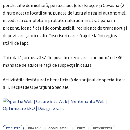
percheziție domiciliară, pe raza județelor Brașov și Covasna (2
dintre aceste locații sunt puncte de lucru ale regiei autonome),
în vederea completării probatoriului administrat până în
prezent, identificării de combustibil, recipiente de transport și
depozitare și orice alte înscrisuri care să ajute la întregirea
stării de fapt.
Totodată, urmează să fie puse în executare si un număr de 46
mandate de aducere față de suspecții în cauză.
Activitățile desfășurate beneficiază de sprijinul de specialitate
al Direcției de Operațiuni Speciale.
ETICHETE
BRASOV
COMBUSTIBIL
FURT
PERCHEZITII