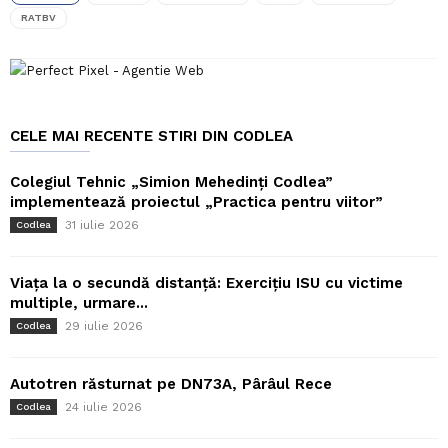
RATBV
CELE MAI RECENTE STIRI DIN CODLEA
Colegiul Tehnic „Simion Mehedinți Codlea”
implementează proiectul „Practica pentru viitor”
31 iulie 2026
Codlea
Viața la o secundă distanță: Exercițiu ISU cu victime
multiple, urmare...
29 iulie 2026
Codlea
Autotren răsturnat pe DN73A, Pârâul Rece
24 iulie 2026
Codlea