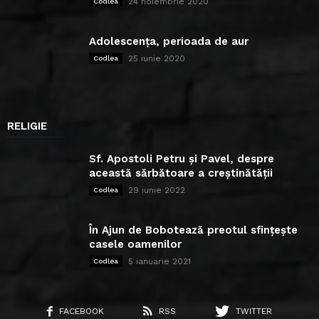
24 noiembrie 2020
Codlea
Adolescența, perioada de aur
25 iunie 2020
Codlea
RELIGIE
Sf. Apostoli Petru și Pavel, despre
această sărbătoare a creștinătății
29 iunie 2022
Codlea
În Ajun de Bobotează preotul sfințește
casele oamenilor
5 ianuarie 2021
Codlea
FACEBOOK
RSS
TWITTER