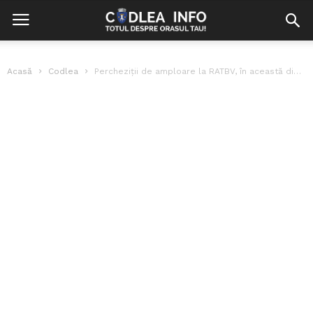
Acasă
Codlea
Percheziții de amploare la RATBV, în această dimineață