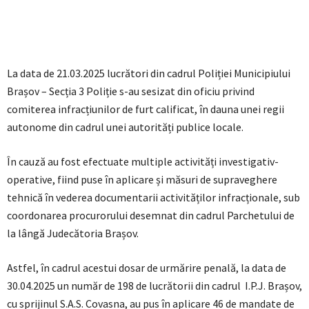
La data de 21.03.2025 lucrători din cadrul Poliției Municipiului
Brașov – Secția 3 Poliție s-au sesizat din oficiu privind
comiterea infracțiunilor de furt calificat, în dauna unei regii
autonome din cadrul unei autorități publice locale.
În cauză au fost efectuate multiple activități investigativ-
operative, fiind puse în aplicare și măsuri de supraveghere
tehnică în vederea documentarii activităților infracționale, sub
coordonarea procurorului desemnat din cadrul Parchetului de
la lângă Judecătoria Brașov.
Astfel, în cadrul acestui dosar de urmărire penală, la data de
30.04.2025 un număr de 198 de lucrătorii din cadrul I.P.J. Brașov,
cu sprijinul S.A.S. Covasna, au pus în aplicare 46 de mandate de