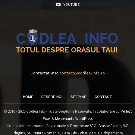
YOUTUBE
Contactați-ne:
contact@codlea-info.ro
HOME
DESPRE NOI
SITEMAP
CONTACT
© 2010 - 2026 Codlea Info - Toate Drepturile Rezervate. In colaborare cu
Perfect
Pixel
&
Mentenanta WordPress
Codlea Info recomanda
Advertoriale si Promovare SEO
,
Brasov Events
,
WP
Plugins
,
Sali Nunta Romania
,
Casa Edy - Viseu de sus
,
Echipamente