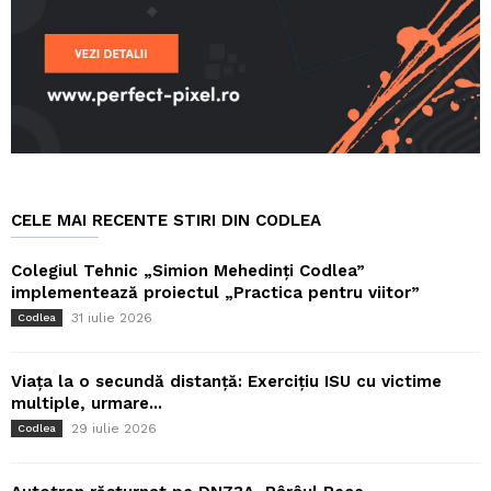
CELE MAI RECENTE STIRI DIN CODLEA
Colegiul Tehnic „Simion Mehedinți Codlea”
implementează proiectul „Practica pentru viitor”
31 iulie 2026
Codlea
Viața la o secundă distanță: Exercițiu ISU cu victime
multiple, urmare...
29 iulie 2026
Codlea