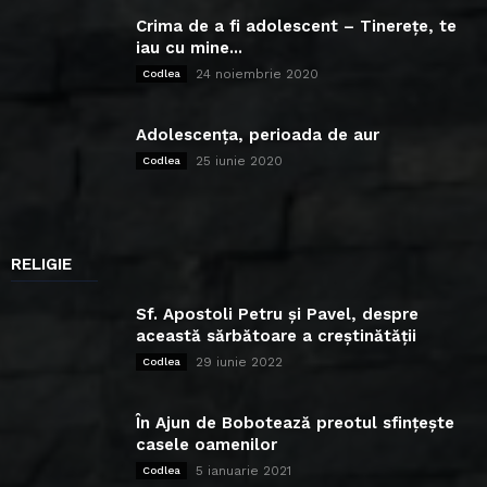
Crima de a fi adolescent – Tinerețe, te
iau cu mine...
24 noiembrie 2020
Codlea
Adolescența, perioada de aur
25 iunie 2020
Codlea
RELIGIE
Sf. Apostoli Petru și Pavel, despre
această sărbătoare a creștinătății
29 iunie 2022
Codlea
În Ajun de Bobotează preotul sfințește
casele oamenilor
5 ianuarie 2021
Codlea