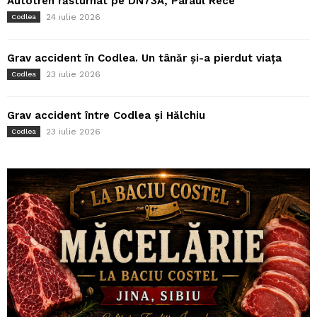
Autotren răsturnat pe DN73A, Pârâul Rece
24 iulie 2026
Codlea
Grav accident în Codlea. Un tânăr și-a pierdut viața
23 iulie 2026
Codlea
Grav accident între Codlea și Hălchiu
23 iulie 2026
Codlea