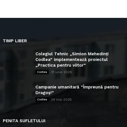
TIMP LIBER
Colegiul Tehnic „Simion Mehedinți
Codlea” implementează proiectul
„Practica pentru viitor”
31 iulie 2026
Codlea
Campanie umanitară ”Împreună pentru
Dragoș!”
24 mai 2026
Codlea
PENITA SUFLETULUI