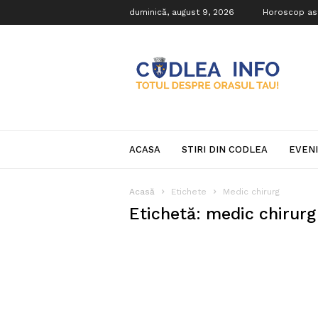
duminică, august 9, 2026
Horoscop as
Codlea
Info
ACASA
STIRI DIN CODLEA
EVEN
Acasă
Etichete
Medic chirurg
Etichetă: medic chirurg