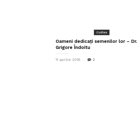
Codlea
Oameni dedicați semenilor lor – Dr
Grigore Îndoitu
11 aprilie 2016
2