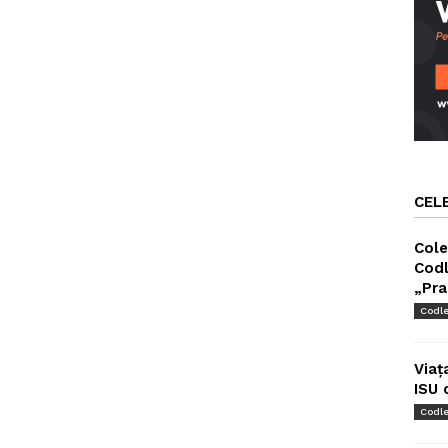
.
CEL
Cole
Codl
„Pra
Codl
Viaț
ISU 
Codl