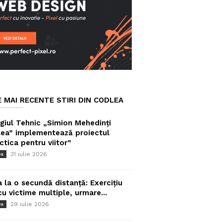
E MAI RECENTE STIRI DIN CODLEA
giul Tehnic „Simion Mehedinți
ea” implementează proiectul
ctica pentru viitor”
31 iulie 2026
ea
a la o secundă distanță: Exercițiu
cu victime multiple, urmare...
29 iulie 2026
ea