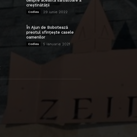
despre această sărbătoare a
creștinătății
29 iunie 2022
Codlea
În Ajun de Bobotează
preotul sfințește casele
oamenilor
5 ianuarie 2021
Codlea
E