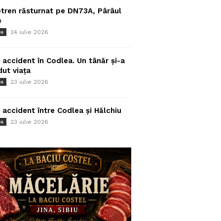
tren răsturnat pe DN73A, Pârâul
e
24 iulie 2026
ea
 accident în Codlea. Un tânăr și-a
dut viața
23 iulie 2026
ea
 accident între Codlea și Hălchiu
23 iulie 2026
ea