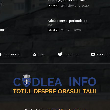
Tinerețe, te iau cu mine...
ul
24 noiembrie 2020
Codlea
”
Adolescența, perioada de
aur
oș!”
25 iunie 2020
Codlea
FACEBOOK
RSS
TWITTER
YOUTUB