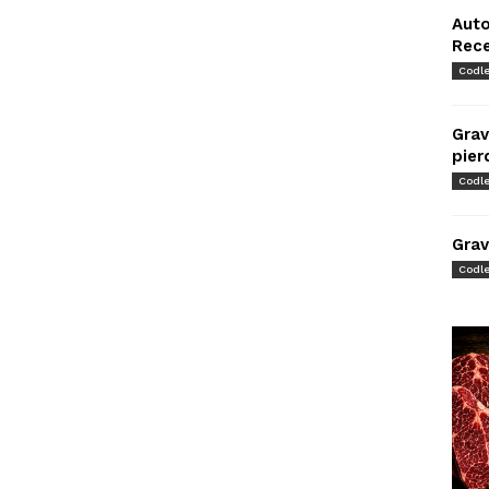
Auto
Rec
Codl
Grav
pier
Codl
Grav
Codl