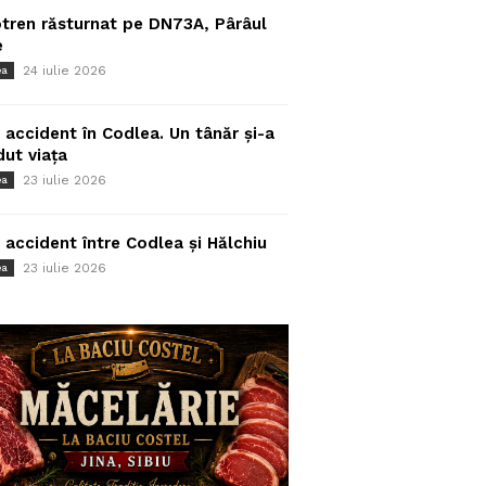
tren răsturnat pe DN73A, Pârâul
e
24 iulie 2026
ea
 accident în Codlea. Un tânăr și-a
dut viața
23 iulie 2026
ea
 accident între Codlea și Hălchiu
23 iulie 2026
ea