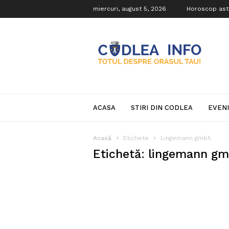
miercuri, august 5, 2026
Horoscop ast
Codlea
Info
ACASA
STIRI DIN CODLEA
EVEN
Acasă
Etichete
Lingemann gmbh
Etichetă: lingemann g