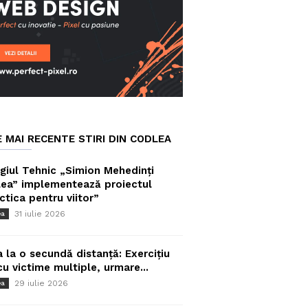
E MAI RECENTE STIRI DIN CODLEA
giul Tehnic „Simion Mehedinți
ea” implementează proiectul
ctica pentru viitor”
31 iulie 2026
ea
a la o secundă distanță: Exercițiu
cu victime multiple, urmare...
29 iulie 2026
ea