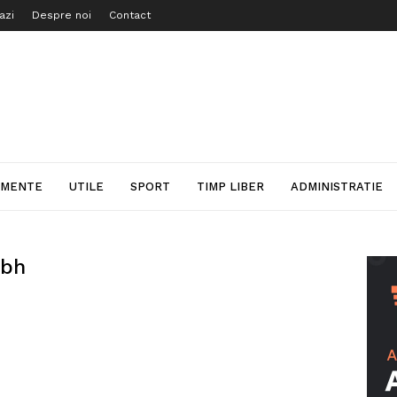
azi
Despre noi
Contact
IMENTE
UTILE
SPORT
TIMP LIBER
ADMINISTRATIE
mbh