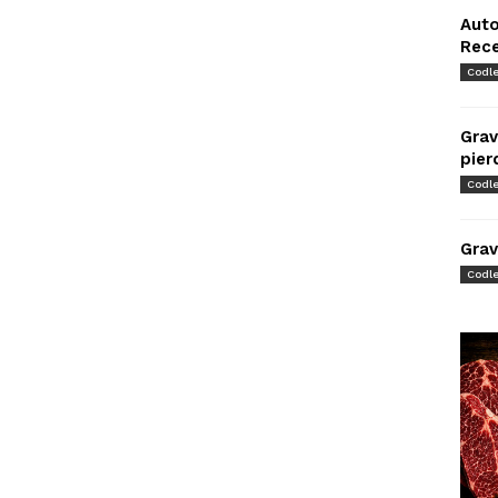
Auto
Rec
Codl
Grav
pier
Codl
Grav
Codl