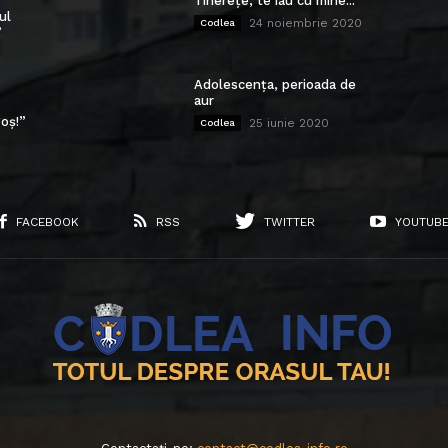
Tinerețe, te iau cu mine...
ul
24 noiembrie 2020
Codlea
”
Adolescența, perioada de
aur
oș!”
25 iunie 2020
Codlea
FACEBOOK
RSS
TWITTER
YOUTUB