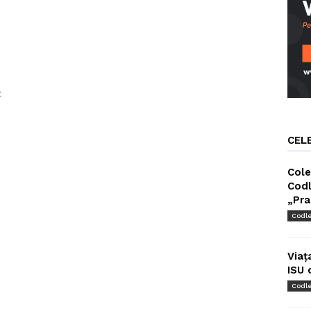
t
CEL
Cole
Codl
„Pra
Codl
Viaț
ISU 
Codl