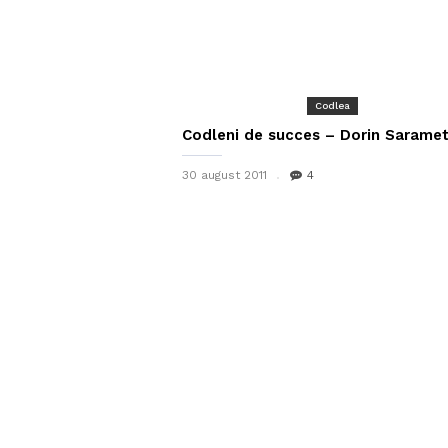
Codlea
Codleni de succes – Dorin Sarame
30 august 2011
4