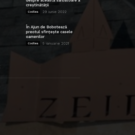
despre această sărbătoare a
creștinătății
29 iunie 2022
Codlea
În Ajun de Bobotează
preotul sfințește casele
oamenilor
5 ianuarie 2021
Codlea
E