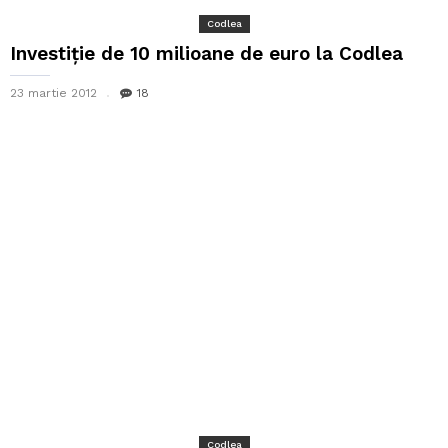
Codlea
Investiţie de 10 milioane de euro la Codlea
23 martie 2012
18
Codlea