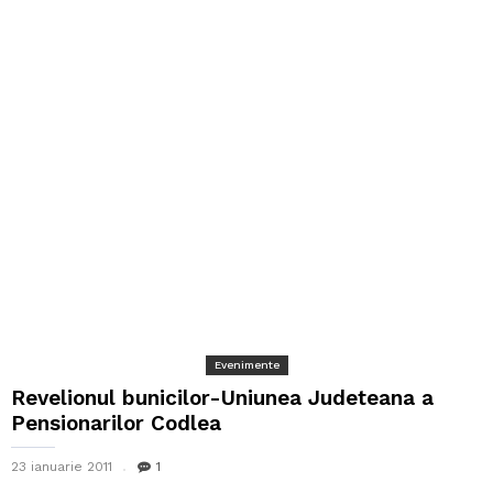
Evenimente
Revelionul bunicilor-Uniunea Judeteana a
Pensionarilor Codlea
23 ianuarie 2011
1