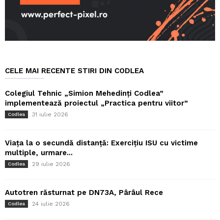
CELE MAI RECENTE STIRI DIN CODLEA
Colegiul Tehnic „Simion Mehedinți Codlea”
implementează proiectul „Practica pentru viitor”
31 iulie 2026
Codlea
Viața la o secundă distanță: Exercițiu ISU cu victime
multiple, urmare...
29 iulie 2026
Codlea
Autotren răsturnat pe DN73A, Pârâul Rece
24 iulie 2026
Codlea