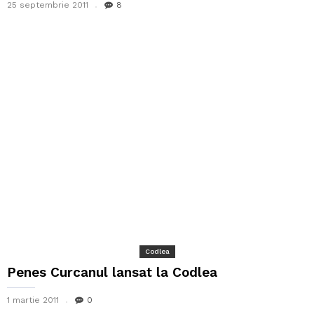
25 septembrie 2011
8
Codlea
Penes Curcanul lansat la Codlea
1 martie 2011
0