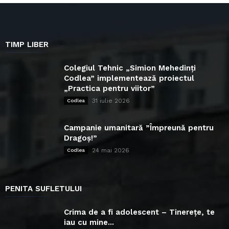
TIMP LIBER
Colegiul Tehnic „Simion Mehedinți
Codlea” implementează proiectul
„Practica pentru viitor”
31 iulie 2026
Codlea
Campanie umanitară ”Împreună pentru
Dragoș!”
24 mai 2026
Codlea
PENITA SUFLETULUI
Crima de a fi adolescent – Tinerețe, te
iau cu mine...