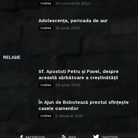
24 noiembrie 2020
Codlea
Adolescența, perioada de aur
25 iunie 2020
Codlea
RELIGIE
Sf. Apostoli Petru și Pavel, despre
această sărbătoare a creștinătății
29 iunie 2022
Codlea
În Ajun de Bobotează preotul sfințește
casele oamenilor
5 ianuarie 2021
Codlea
FACEBOOK
RSS
TWITTER