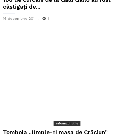
câștigați de...
16 decembrie 2011
1
Informatii utile
Tombola ,,Umple-ți masa de Crăciun”