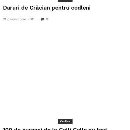
Daruri de Crăciun pentru codleni
21 decembrie 2011
0
Codlea
100 de curcani de la Galli Gallo au fost