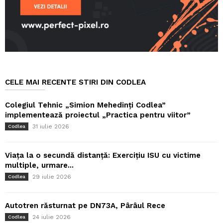
CELE MAI RECENTE STIRI DIN CODLEA
Colegiul Tehnic „Simion Mehedinți Codlea”
implementează proiectul „Practica pentru viitor”
31 iulie 2026
Codlea
Viața la o secundă distanță: Exercițiu ISU cu victime
multiple, urmare...
29 iulie 2026
Codlea
Autotren răsturnat pe DN73A, Pârâul Rece
24 iulie 2026
Codlea