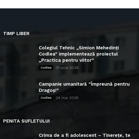
TIMP LIBER
Colegiul Tehnic „Simion Mehedinți
Codlea” implementează proiectul
„Practica pentru viitor”
31 iulie 2026
Codlea
Campanie umanitară ”Împreună pentru
Dragoș!”
24 mai 2026
Codlea
PENITA SUFLETULUI
Crima de a fi adolescent – Tinerețe, te