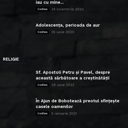
iau cu mine...
24 noiembrie 2020
Codlea
Adolescența, perioada de aur
25 iunie 2020
Codlea
RELIGIE
Sf. Apostoli Petru și Pavel, despre
această sărbătoare a creștinătății
29 iunie 2022
Codlea
În Ajun de Bobotează preotul sfințește
casele oamenilor
5 ianuarie 2021
Codlea