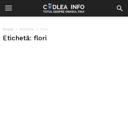
Acasă
Etichete
Flori
Etichetă: flori