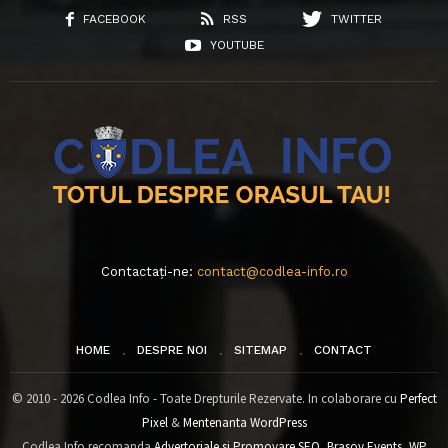
FACEBOOK
RSS
TWITTER
YOUTUBE
Contactați-ne:
contact@codlea-info.ro
HOME
DESPRE NOI
SITEMAP
CONTACT
© 2010 - 2026 Codlea Info - Toate Drepturile Rezervate. In colaborare cu
Perfect
Pixel
&
Mentenanta WordPress
Codlea Info recomanda
Advertoriale si Promovare SEO
,
Brasov Events
,
WP