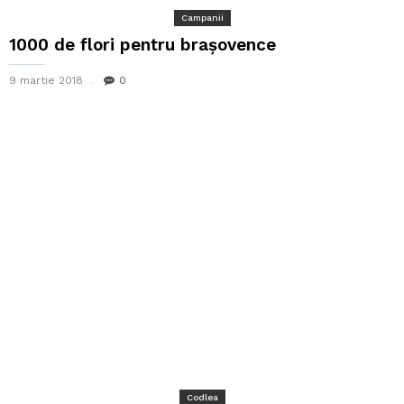
Campanii
1000 de flori pentru brașovence
9 martie 2018
0
Codlea