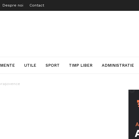
Despre noi
Contact
IMENTE
UTILE
SPORT
TIMP LIBER
ADMINISTRATIE
 brașovence