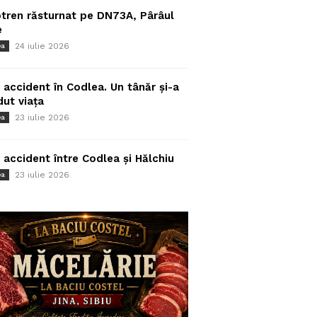
tren răsturnat pe DN73A, Pârâul
e
24 iulie 2026
ea
 accident în Codlea. Un tânăr și-a
dut viața
23 iulie 2026
ea
 accident între Codlea și Hălchiu
23 iulie 2026
ea