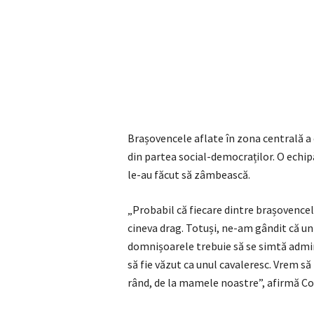
Brașovencele aflate în zona centrală a 
din partea social-democraților. O echipă 
le-au făcut să zâmbească.
„Probabil că fiecare dintre brașovencele 
cineva drag. Totuși, ne-am gândit că un
domnișoarele trebuie să se simtă admir
să fie văzut ca unul cavaleresc. Vrem s
rând, de la mamele noastre”, afirmă Co