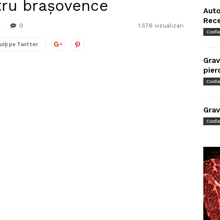
ntru brașovence
Auto
Rec
0
1.576 vizualizari
Codl
uiți pe Twitter
Grav
pier
Codl
Grav
Codl