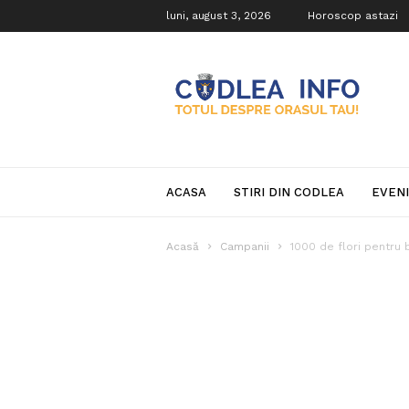
luni, august 3, 2026
Horoscop astazi
Codlea
Info
ACASA
STIRI DIN CODLEA
EVEN
Acasă
Campanii
1000 de flori pentru