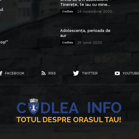
Tinerețe, te iau cu mine...
ul
24 noiembrie 2020
Codlea
”
Adolescența, perioada de
aur
oș!”
25 iunie 2020
Codlea
FACEBOOK
RSS
TWITTER
YOUTUB