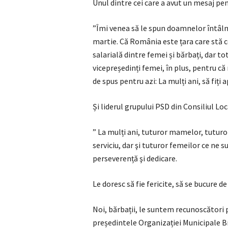
Unul dintre cei care a avut un mesaj pen
”Îmi venea să le spun doamnelor întâlnit
martie. Că România este țara care stă 
salarială dintre femei și bărbați, dar t
vicepreședinți femei, în plus, pentru că
de spus pentru azi: La mulți ani, să fiți
Și liderul grupului PSD din Consiliul Loca
” La mulți ani, tuturor mamelor, tuturor
serviciu, dar şi tuturor femeilor ce ne 
perseverență şi dedicare.
Le doresc să fie fericite, să se bucure d
Noi, bărbații, le suntem recunoscători p
președintele Organizației Municipale B