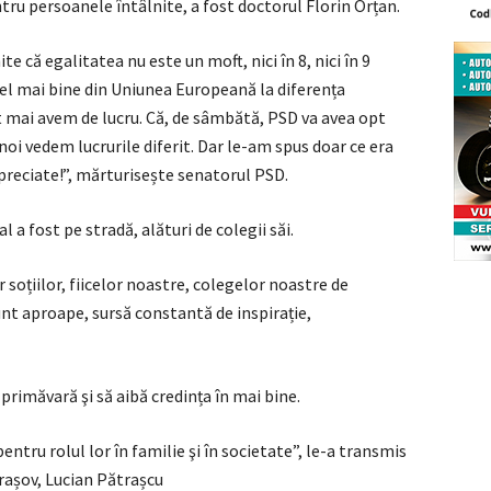
tru persoanele întâlnite, a fost doctorul Florin Orțan.
e că egalitatea nu este un moft, nici în 8, nici în 9
cel mai bine din Uniunea Europeană la diferența
ot mai avem de lucru. Că, de sâmbătă, PSD va avea opt
 noi vedem lucrurile diferit. Dar le-am spus doar ce era
 apreciate!”, mărturisește senatorul PSD.
l a fost pe stradă, alături de colegii săi.
 soțiilor, fiicelor noastre, colegelor noastre de
sunt aproape, sursă constantă de inspirație,
e primăvară şi să aibă credința în mai bine.
entru rolul lor în familie şi în societate”, le-a transmis
rașov, Lucian Pătrașcu