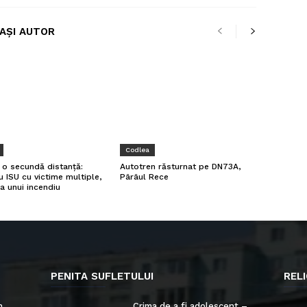
LAȘI AUTOR
Codlea
a o secundă distanță:
Autotren răsturnat pe DN73A,
u ISU cu victime multiple,
Pârâul Rece
a unui incendiu
PENITA SUFLETULUI
RELI
n
Crima de a fi adolescent –