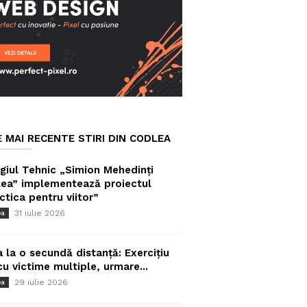
E MAI RECENTE STIRI DIN CODLEA
giul Tehnic „Simion Mehedinți
ea” implementează proiectul
ctica pentru viitor”
31 iulie 2026
ea
a la o secundă distanță: Exercițiu
cu victime multiple, urmare...
29 iulie 2026
ea