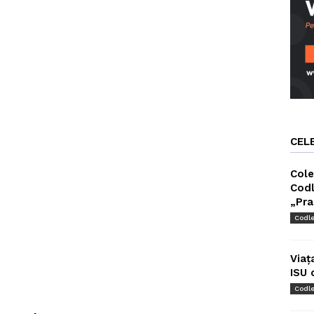
CEL
Cole
Codl
„Pra
Codl
Viaț
ISU 
Codl