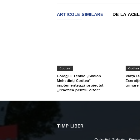
ARTICOLE SIMILARE
DE LA ACE
Codlea
Codlea
Viața l
Colegiul Tehnic „Simion
Exerciți
Mehedinți Codlea”
urmare 
implementează proiectul
„Practica pentru viitor”
TIMP LIBER
Colegiul Tehnic „Simio