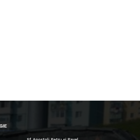
GIE
Sf. Apostoli Petru și Pavel,