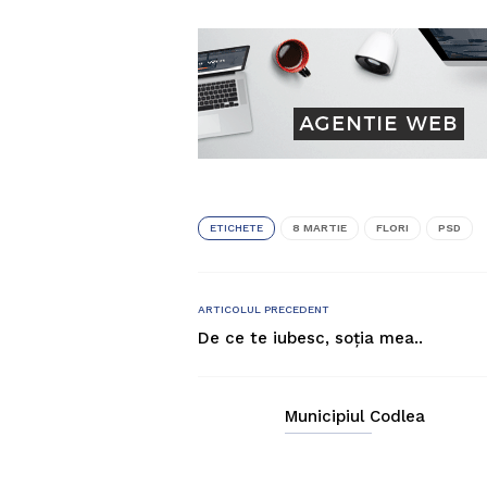
ETICHETE
8 MARTIE
FLORI
PSD
ARTICOLUL PRECEDENT
De ce te iubesc, soţia mea..
Municipiul Codlea