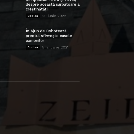
despre această sărbătoare a
creștinătății
29 iunie 2022
Codlea
În Ajun de Bobotează
preotul sfințește casele
oamenilor
5 ianuarie 2021
Codlea
E