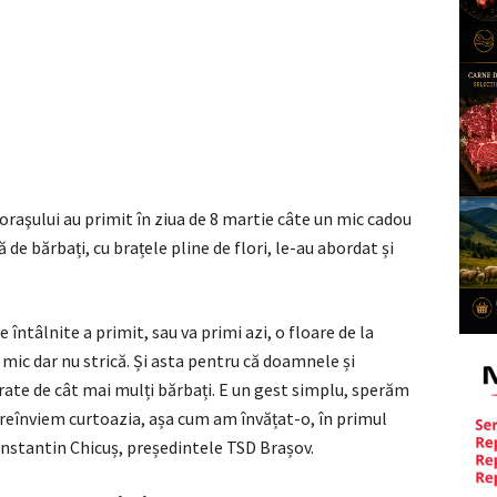
oraşului au primit în ziua de 8 martie câte un mic cadou
de bărbați, cu brațele pline de flori, le-au abordat și
întâlnite a primit, sau va primi azi, o floare de la
 mic dar nu strică. Și asta pentru că doamnele și
ate de cât mai mulți bărbați. E un gest simplu, sperăm
ă reînviem curtoazia, așa cum am învățat-o, în primul
nstantin Chicuș, președintele TSD Brașov.