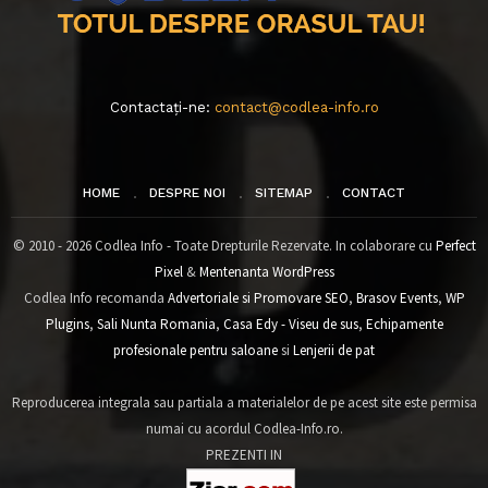
Contactați-ne:
contact@codlea-info.ro
HOME
DESPRE NOI
SITEMAP
CONTACT
© 2010 - 2026 Codlea Info - Toate Drepturile Rezervate. In colaborare cu
Perfect
Pixel
&
Mentenanta WordPress
Codlea Info recomanda
Advertoriale si Promovare SEO
,
Brasov Events
,
WP
Plugins
,
Sali Nunta Romania
,
Casa Edy - Viseu de sus
,
Echipamente
profesionale pentru saloane
si
Lenjerii de pat
Reproducerea integrala sau partiala a materialelor de pe acest site este permisa
numai cu acordul Codlea-Info.ro.
PREZENTI IN