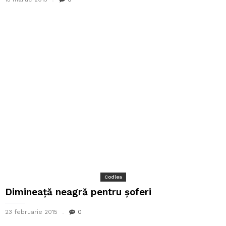
Codlea
Dimineață neagră pentru șoferi
23 februarie 2015
0