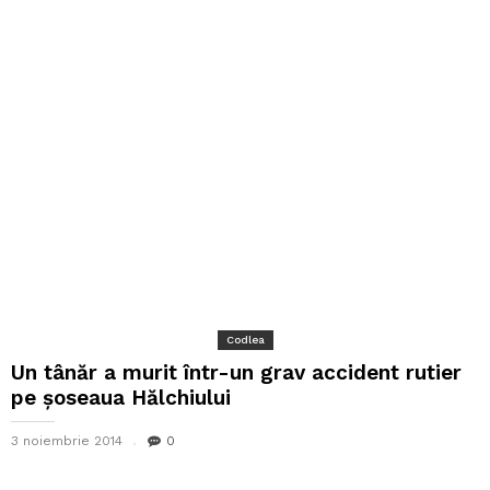
Codlea
Un tânăr a murit într-un grav accident rutier
pe șoseaua Hălchiului
3 noiembrie 2014
0