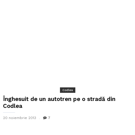
Codlea
Înghesuit de un autotren pe o stradă din
Codlea
20 noiembrie 2013
7