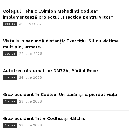
Colegiul Tehnic „Simion Mehedinți Codlea”
implementează proiectul „Practica pentru viitor”
31 iulie 2026
Codlea
Viața la o secundă distanță: Exercițiu ISU cu victime
multiple, urmare...
29 iulie 2026
Codlea
Autotren răsturnat pe DN73A, Pârâul Rece
24 iulie 2026
Codlea
Grav accident în Codlea. Un tânăr și-a pierdut viața
23 iulie 2026
Codlea
Grav accident între Codlea și Hălchiu
23 iulie 2026
Codlea