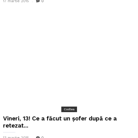
17 martie 2015
0
Codlea
Vineri, 13! Ce a făcut un șofer după ce a
retezat...
13 martie 2015
0