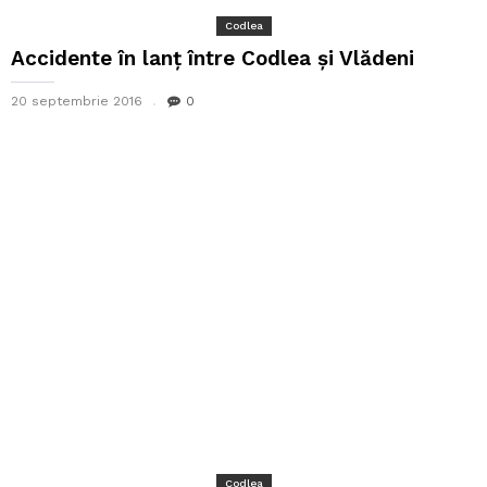
Codlea
Accidente în lanț între Codlea și Vlădeni
20 septembrie 2016
0
Codlea