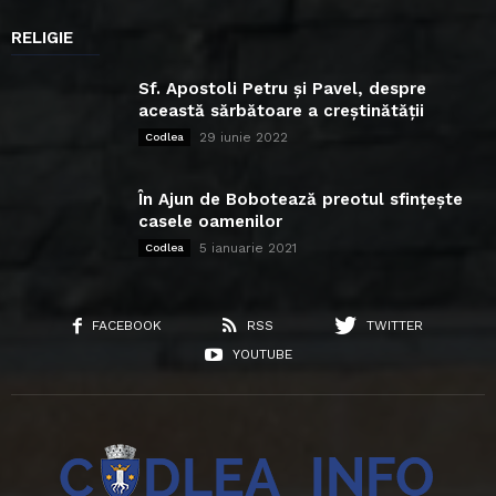
RELIGIE
Sf. Apostoli Petru și Pavel, despre
această sărbătoare a creștinătății
29 iunie 2022
Codlea
În Ajun de Bobotează preotul sfințește
casele oamenilor
5 ianuarie 2021
Codlea
FACEBOOK
RSS
TWITTER
YOUTUBE