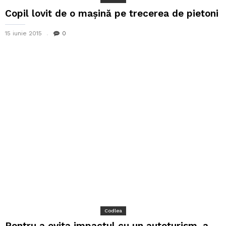
Copil lovit de o mașină pe trecerea de pietoni
15 iunie 2015
0
Codlea
Pentru a evita impactul cu un autoturism, a