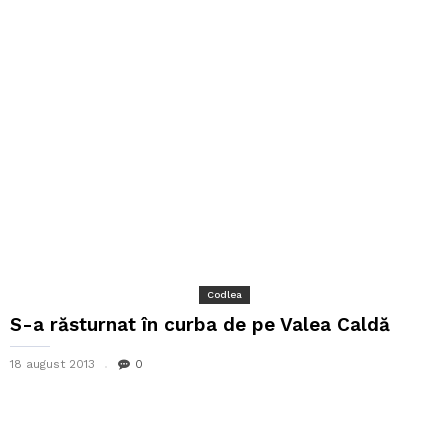
Codlea
S-a răsturnat în curba de pe Valea Caldă
18 august 2013
0