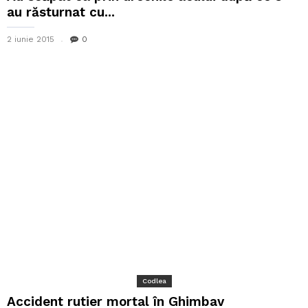
au răsturnat cu...
2 iunie 2015
0
Codlea
Accident rutier mortal în Ghimbav