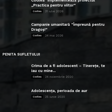
Codlea” implementează proiectul
„Practica pentru viitor”
31 iulie 2026
Codlea
Campanie umanitară ”Împreună pentru
Dragoș!”
24 mai 2026
Codlea
PENITA SUFLETULUI
Crima de a fi adolescent – Tinerețe, te
iau cu mine...
24 noiembrie 2020
Codlea
Adolescența, perioada de aur
25 iunie 2020
Codlea