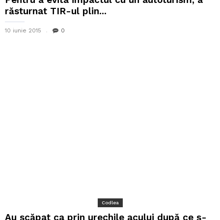
răsturnat TIR-ul plin...
10 iunie 2015
0
Codlea
Au scăpat ca prin urechile acului după ce s-